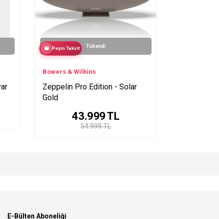
Tükendi
Peşin Taksit
Bowers & Wilkins
var
Zeppelin Pro Edition - Solar
Gold
43.999
TL
54.999 TL
E-Bülten Aboneliği