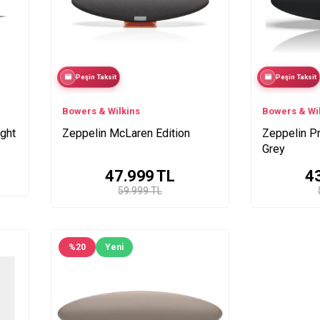
Peşin Taksit
Peşin Taksit
Bowers & Wilkins
Bowers & Wi
ight
Zeppelin McLaren Edition
Zeppelin Pr
Grey
47.999
TL
4
59.999 TL
%
20
Yeni