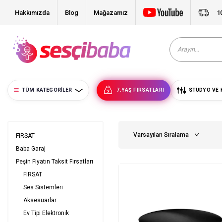
Hakkımızda
Blog
Mağazamız
1
TÜM KATEGORILER
7.YAŞ FIRSATLARI
STÜDYO VE 
FIRSAT
Baba Garaj
Peşin Fiyatın Taksit Fırsatları
FIRSAT
Ses Sistemleri
Aksesuarlar
Ev Tipi Elektronik