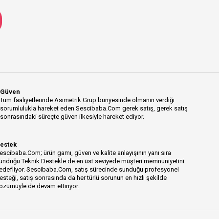
Güven
Tüm faaliyetlerinde Asimetrik Grup bünyesinde olmanın verdiği
sorumlulukla hareket eden Sescibaba.Com gerek satış, gerek satış
sonrasındaki süreçte güven ilkesiyle hareket ediyor.
estek
escibaba.Com; ürün gamı, güven ve kalite anlayışının yanı sıra
unduğu Teknik Destekle de en üst seviyede müşteri memnuniyetini
edefliyor. Sescibaba.Com, satış sürecinde sunduğu profesyonel
esteği, satış sonrasında da her türlü sorunun en hızlı şekilde
özümüyle de devam ettiriyor.