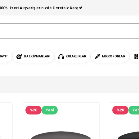
000₺ Üzeri Alışverişlerinizde Ücretsiz Kargo!
KAYIT
DJ EKIPMANLARI
KULAKLIKLAR
MIKROFONLAR
%
20
Yeni
%
20
Yen