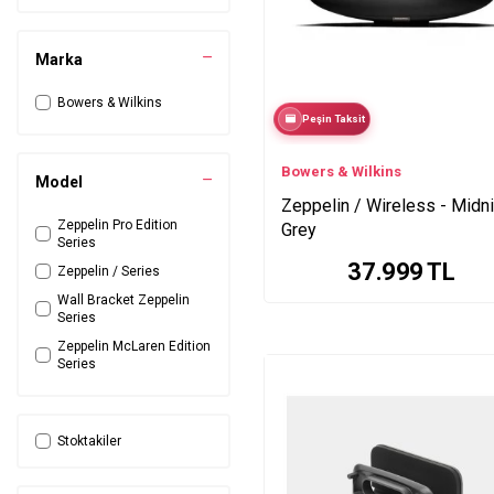
Marka
Bowers & Wilkins
Peşin Taksit
Bowers & Wilkins
Model
Zeppelin / Wireless - Midn
Zeppelin Pro Edition
Grey
Series
37.999
TL
Zeppelin / Series
Wall Bracket Zeppelin
Series
Zeppelin McLaren Edition
Series
Stoktakiler