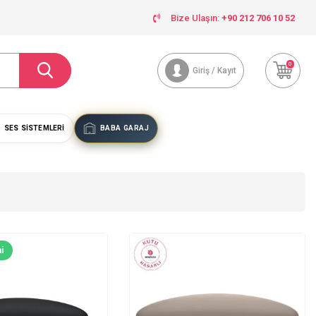
Bize Ulaşın:
+90 212 706 10 52
0
Giriş / Kayıt
SES SISTEMLERI
BABA GARAJ
i