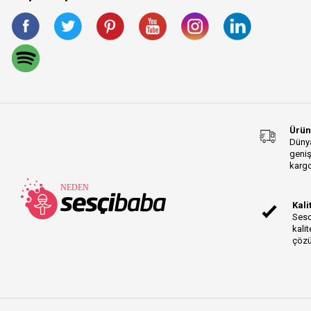
Ürün
Dünya
geniş
kargo
Kali
Sesc
kalit
çözü