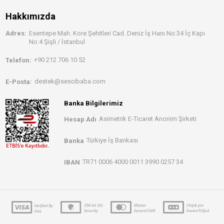
Hakkımızda
Adres:
Esentepe Mah. Kore Şehitleri Cad. Deniz İş Hanı No:34 İç Kapı
No:4 Şişli / İstanbul
+90 212 706 10 52
Telefon:
destek@sescibaba.com
E-Posta:
Banka Bilgilerimiz
Asimetrik E-Ticaret Anonim Şirketi
Hesap Adı
Türkiye İş Bankası
Banka
TR71 0006 4000 0011 3990 0257 34
IBAN