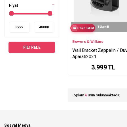
Fiyat
Tükendi
Peşin Taksit
Bowers & Wilkins
FILTRELE
Wall Bracket Zeppelin / Du
Aparatı2021
3.999
TL
Toplam
6
ürün bulunmaktadır.
Sosyal Medya