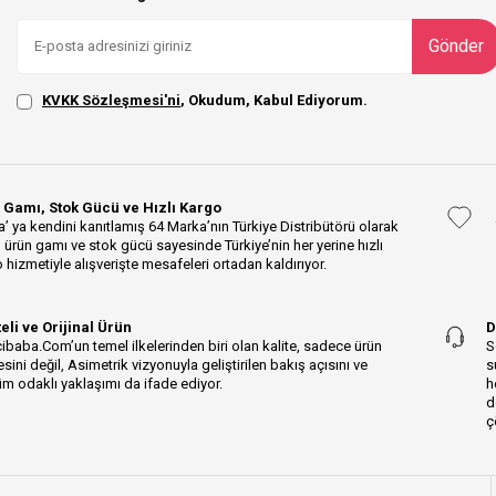
Gönder
KVKK Sözleşmesi'ni
, Okudum, Kabul Ediyorum.
 Gamı, Stok Gücü ve Hızlı Kargo
’ ya kendini kanıtlamış 64 Marka’nın Türkiye Distribütörü olarak
 ürün gamı ve stok gücü sayesinde Türkiye’nin her yerine hızlı
 hizmetiyle alışverişte mesafeleri ortadan kaldırıyor.
teli ve Orijinal Ürün
D
ibaba.Com’un temel ilkelerinden biri olan kalite, sadece ürün
S
esini değil, Asimetrik vizyonuyla geliştirilen bakış açısını ve
s
m odaklı yaklaşımı da ifade ediyor.
h
d
ç