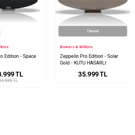
Tükendi
lkins
Bowers & Wilkins
o Edition - Space
Zeppelin Pro Edition - Solar
Gold - KUTU HASARLI
3.999
TL
35.999
TL
54.999 TL