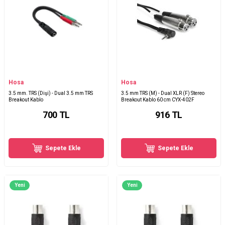
Hosa
Hosa
3.5 mm. TRS (Dişi) - Dual 3.5 mm TRS
3.5 mm TRS (M) - Dual XLR (F) Stereo
Breakout Kablo
Breakout Kablo 60 cm CYX-402F
700
TL
916
TL
Sepete Ekle
Sepete Ekle
Yeni
Yeni