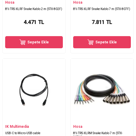
Hosa
Hosa
8'li TRS-XLRF Snake Kablo 2 m (STX-802F)
8'li TRS-XLRF Snake Kablo 7 m (STX-807F)
4.471
TL
7.811
TL
Sepete Ekle
Sepete Ekle
IK Multimedia
Hosa
USB-C to Micro-USB cable
8'li TRS-XLRM Snake Kablo 7 m (STX-