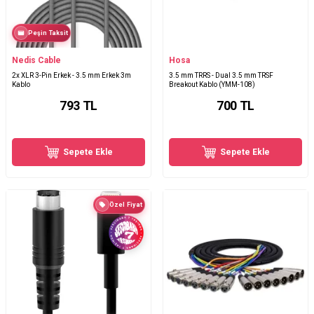
Peşin Taksit
Nedis Cable
Hosa
2x XLR 3-Pin Erkek - 3.5 mm Erkek 3m
3.5 mm TRRS - Dual 3.5 mm TRSF
Kablo
Breakout Kablo (YMM-108)
793
TL
700
TL
Sepete Ekle
Sepete Ekle
Özel Fiyat