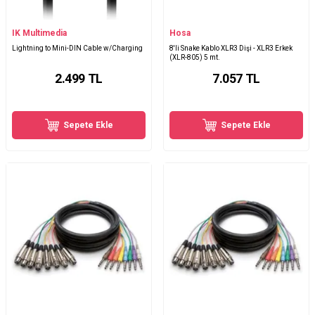
IK Multimedia
Hosa
Lightning to Mini-DIN Cable w/Charging
8'li Snake Kablo XLR3 Dişi - XLR3 Erkek
(XLR-805) 5 mt.
2.499
TL
7.057
TL
Sepete Ekle
Sepete Ekle