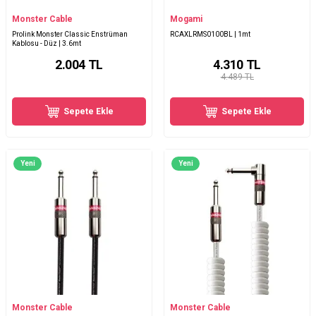
Monster Cable
Mogami
Prolink Monster Classic Enstrüman
RCAXLRMS0100BL | 1mt
Kablosu - Düz | 3.6mt
2.004
TL
4.310
TL
4.489 TL
Sepete Ekle
Sepete Ekle
Yeni
Yeni
Monster Cable
Monster Cable