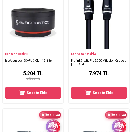
IsoAcoustics
Monster Cable
IsoAcoustics ISO-PUCK Mini 8'li Set
Prolink Studio Pro 2000 Mikrofon Kablosu
| Düz 6mt
5.204
TL
7.974
TL
5.365 TL
Sepete Ekle
Sepete Ekle
Özel Fiyat
Özel Fiyat