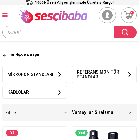
1000₺ Üzeri Alışverişlerinizde Ücretsiz Kargo!
0
Stüdyo Ve Kayıt
REFERANS MONITÖR
MIKROFON STANDLARI
STANDLARI
KABLOLAR
Filtre
%
3
Yeni