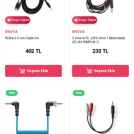
Peşin Taksit
Peşin Taksit
ENOVA
ENOVA
RCA to 3.5 mm Cable 3m
3.5mm to TS - Çift 6.3mm 1 Metre Kablo
(EC-A3-PSMPLM-1)
402
TL
233
TL
Sepete Ekle
Sepete Ekle
Yeni
Yeni