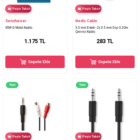
Peşin Taksit
Peşin Taksit
Sennheiser
Nedis Cable
XSW-D Mobil Kablo
3.5 mm Erkek - 2x 3.5 mm Dişi 0.20m
Çevirici Kablo
1.175
TL
283
TL
Sepete Ekle
Sepete Ekle
Yeni
Yeni
Peşin Taksit
Peşin Taksit