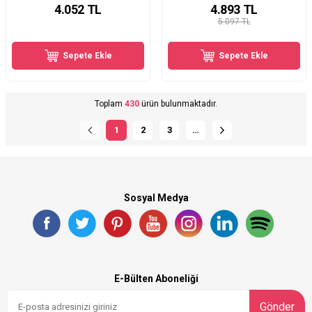
4.052
TL
4.893
TL
5.097 TL
Sepete Ekle
Sepete Ekle
Toplam
430
ürün bulunmaktadır.
1
2
3
…
Sosyal Medya
E-Bülten Aboneliği
Gönder