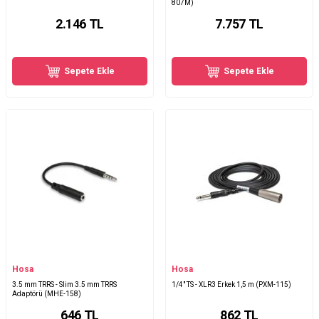
807M)
2.146
TL
7.757
TL
Sepete Ekle
Sepete Ekle
Hosa
Hosa
3.5 mm TRRS - Slim 3.5 mm TRRS
1/4" TS - XLR3 Erkek 1,5 m (PXM-115)
Adaptörü (MHE-158)
646
TL
862
TL