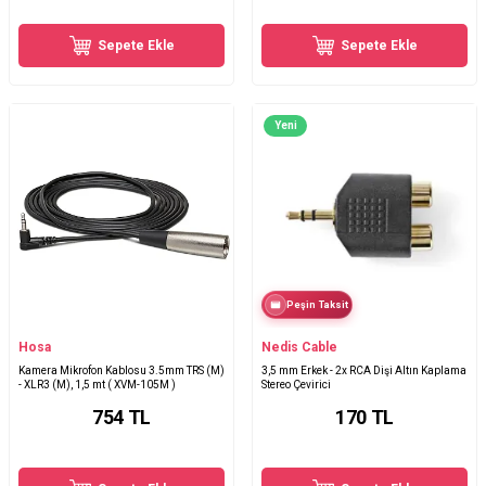
Sepete Ekle
Sepete Ekle
Yeni
Peşin Taksit
Hosa
Nedis Cable
Kamera Mikrofon Kablosu 3.5mm TRS (M)
3,5 mm Erkek - 2x RCA Dişi Altın Kaplama
- XLR3 (M), 1,5 mt ( XVM-105M )
Stereo Çevirici
754
TL
170
TL