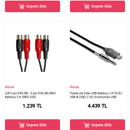
Sepete Ekle
Sepete Ekle
Hosa
Hosa
Çift 5-pin DIN (M) - 5-pin DIN (M) MIDI
TrackLink Gitar-USB Kablosu 1/4 TS (E) -
Kablosu 3 m (MID-203)
USB-A (USQ-110) | Enstrüman-USB
dönüştürücü kablo (USQ-110)
1.239
TL
4.439
TL
Sepete Ekle
Sepete Ekle