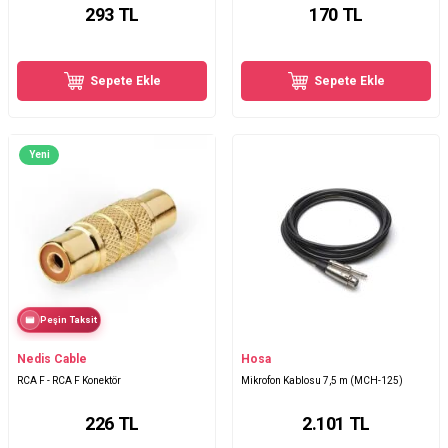
293
TL
170
TL
Sepete Ekle
Sepete Ekle
Yeni
Peşin Taksit
Nedis Cable
Hosa
RCA F - RCA F Konektör
Mikrofon Kablosu 7,5 m (MCH-125)
226
TL
2.101
TL