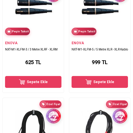
Peşin Taksit
Peşin Taksit
ENOVA
ENOVA
NXT-M1-XLFM-3 / 3 Metre XLRF - XLRM
NXT-M1-XLFM-5 / 5 Metre XLR - XLR Kablo
625
TL
999
TL
Sepete Ekle
Sepete Ekle
Özel Fiyat
Özel Fiyat