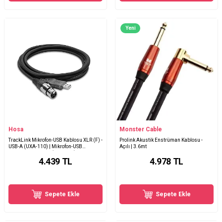
Yeni
Hosa
Monster Cable
TrackLink Mikrofon-USB Kablosu XLR (F) -
Prolink Akustik Enstrüman Kablosu -
USB-A (UXA-110) | Mikrofon-USB
Açılı | 3.6mt
dönüştürücü kablo (UXA-110)
4.439
TL
4.978
TL
Sepete Ekle
Sepete Ekle