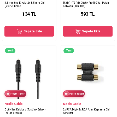
3.5 mm trrs Erkek - 2x 3.5 mm Dişi
TS (M) - TS (M) Düşük Profil Gitar Patch
Çevirici Kablo
Kablosu (IRG-101)
134
TL
593
TL
Sepete Ekle
Sepete Ekle
Yeni
Yeni
Peşin Taksit
Peşin Taksit
Nedis Cable
Nedis Cable
Optik Ses Kablosu (TosLink Erkek -
2x RCA Dişi - 2x RCA Altın Kaplama Dişi
TosLink Erkek)
Konektör