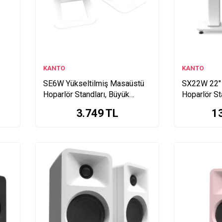
KANTO
KANTO
SE6W Yükseltilmiş Masaüstü
SX22W 22" 
Hoparlör Standları, Büyük
Hoparlör St
Hoparlörler İçin - Beyaz (Çift) -
Ayaklı - Bey
3.749
TL
1
Garaj Ürünü
Ürünü