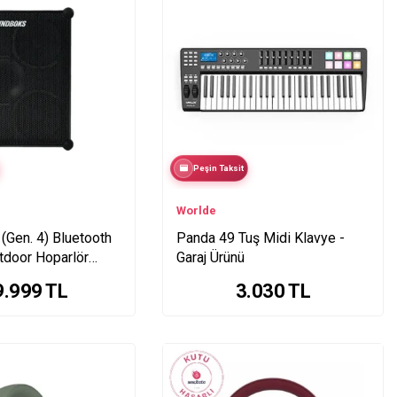
Peşin Taksit
Worlde
(Gen. 4) Bluetooth
Panda 49 Tuş Midi Klavye -
utdoor Hoparlör
Garaj Ürünü
UTU HASARLI
9.999
TL
3.030
TL