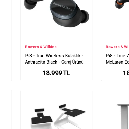
Bowers & Wilkins
Bowers & Wi
Pi8 - True Wireless Kulaklık -
Pi8 - True 
Anthracite Black - Garaj Ürünü
McLaren Edi
18.999
TL
1