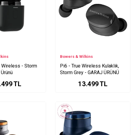
lkins
Bowers & Wilkins
 Wireless - Storm
Pi6 - True Wireless Kulaklık,
j Ürünü
Storm Grey - GARAJ ÜRÜNÜ
.499
TL
13.499
TL