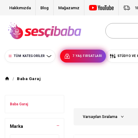
Hakkımızda
Blog
Mağazamız
1
TÜM KATEGORILER
7.YAŞ FIRSATLARI
STÜDYO VE 
Baba Garaj
Baba Garaj
Marka