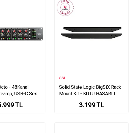
SSL
Octo - 48Kanal
Solid State Logic BigSiX Rack
reamp, USB-C Ses
Mount Kit - KUTU HASARLI
TU HASARLI
5.999
TL
3.199
TL