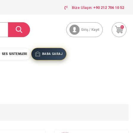
Bize Ulaşın:
+90 212 706 10 52
0
Giriş / Kayıt
SES SISTEMLERI
BABA GARAJ