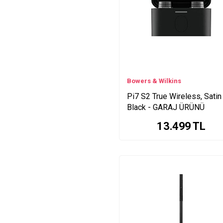
S1 Series
Party Series
SUB Series
REN Speaker Series
Pi6 Series
GMX Series
Bowers & Wilkins
Pi7 S2 True Wireless, Satin
Black - GARAJ ÜRÜNÜ
13.499
TL