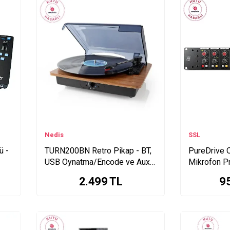
Nedis
SSL
ü -
TURN200BN Retro Pikap - BT,
PureDrive 
USB Oynatma/Encode ve Aux
Mikrofon P
Girişi - Garaj Ürünü
Kartı - KU
2.499
TL
9