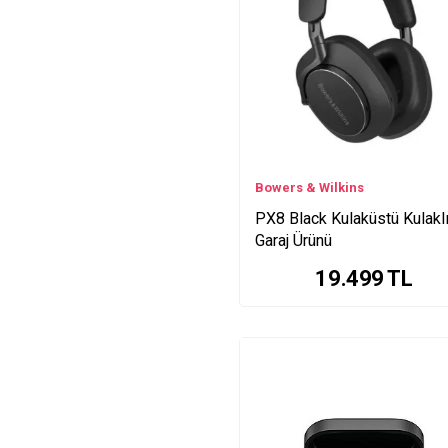
UKI Series
Panda Series
Pi5 Series
P Series
12U Series
ORA Series
TURN200BN Series
Bowers & Wilkins
TD-3-SB Series
Rudy Animaticks Series
PX8 Black Kulaküstü Kulaklı
Garaj Ürünü
N2 Series
Pi7 Series
19.499
TL
SSL2+ Series
XSW Series
SM5001 Series
DT Series
HPX4000 Series
GO Series
BC444 Series