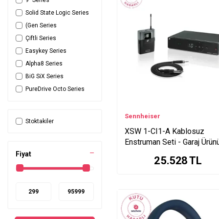
Solid State Logic Series
(Gen Series
Çiftli Series
Easykey Series
Alpha8 Series
BiG SiX Series
PureDrive Octo Series
PureDrive Quad Series
CONNEX Series
Sennheiser
Stoktakiler
Content Furniture Desk
XSW 1-CI1-A Kablosuz
Series
Enstruman Seti - Garaj Ürün
Standlı Gitar Taburesi
Fiyat
Series
25.528
TL
Desktop Laptop And
Series
SPBT2005BK Series
SiX Series
Deluxe Frameworks