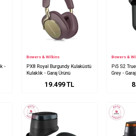
Bowers & Wilkins
Bowers & Wi
k -
PX8 Royal Burgundy Kulaküstü
Pi5 S2 True
Kulaklık - Garaj Ürünü
Grey - Gara
19.499
TL
8