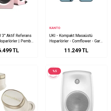
KANTO
3'' Aktif Referans
UKI - Kompakt Masaüstü
oparlörler | Pembe,
Hoparlörler - Cornflower - Garaj
 Ürünü
Ürünü
6.499
TL
11.249
TL
%
5