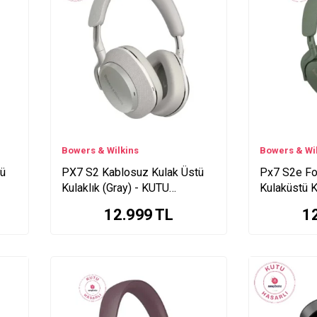
Bowers & Wilkins
Bowers & Wi
tü
PX7 S2 Kablosuz Kulak Üstü
Px7 S2e Fo
Kulaklık (Gray) - KUTU
Kulaküstü K
HASARLI
12.999
TL
1