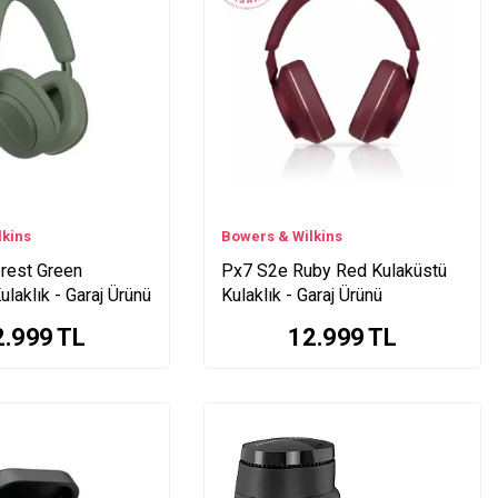
lkins
Bowers & Wilkins
rest Green
Px7 S2e Ruby Red Kulaküstü
ulaklık - Garaj Ürünü
Kulaklık - Garaj Ürünü
2.999
TL
12.999
TL