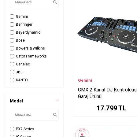
Gemini
Behringer
Beyerdynamic
Bose
Bowers & Wilkins
Gator Frameworks
Genelec
JBL
KANTO
Gemini
Nedis
GMX 2 Kanal DJ Kontrolcüs
Garaj Ürünü
Sennheiser
Model
SOUNDBOKS
17.799
TL
SSL
Sudio
Worlde
PX7 Series
Yamaha
9″ Series