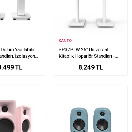
KANTO
Dolum Yapılabilir
SP32PLW 26" Universal
andları, İzolasyon
Kitaplık Hoparlör Standları -
az (Çift) - Garaj
Beyaz (Çift) - Garaj Ürünü
3.499
TL
8.249
TL