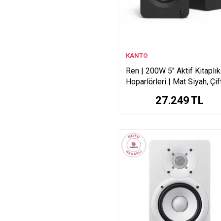
KANTO
Ren | 200W 5'' Aktif Kitaplık
Hoparlörleri | Mat Siyah, Çif
Garaj Ürünü
27.249
TL