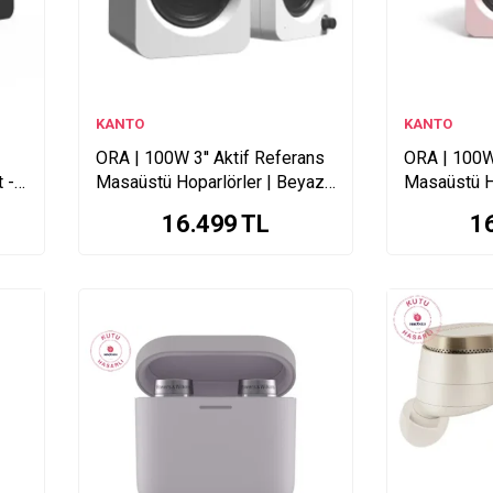
KANTO
KANTO
ORA | 100W 3'' Aktif Referans
ORA | 100W 
t -
Masaüstü Hoparlörler | Beyaz,
Masaüstü H
Çift - Garaj Ürünü
Çift - Garaj
16.499
TL
1