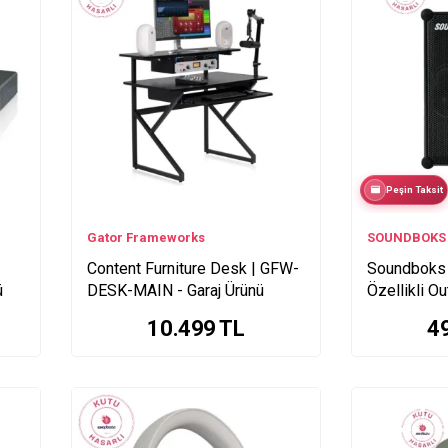
Peşin Taksit
Gator Frameworks
SOUNDBOKS
Content Furniture Desk | GFW-
Soundboks 
ü
DESK-MAIN - Garaj Ürünü
Özellikli O
BLACK - K
10.499
TL
4