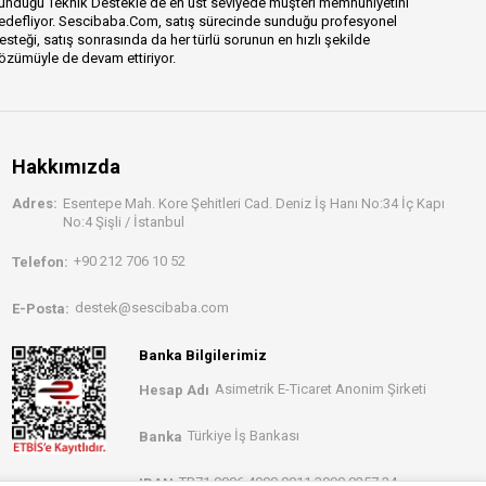
unduğu Teknik Destekle de en üst seviyede müşteri memnuniyetini
edefliyor. Sescibaba.Com, satış sürecinde sunduğu profesyonel
esteği, satış sonrasında da her türlü sorunun en hızlı şekilde
özümüyle de devam ettiriyor.
Hakkımızda
Adres:
Esentepe Mah. Kore Şehitleri Cad. Deniz İş Hanı No:34 İç Kapı
No:4 Şişli / İstanbul
+90 212 706 10 52
Telefon:
destek@sescibaba.com
E-Posta:
Banka Bilgilerimiz
Asimetrik E-Ticaret Anonim Şirketi
Hesap Adı
Türkiye İş Bankası
Banka
TR71 0006 4000 0011 3990 0257 34
IBAN