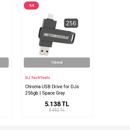
%
4
Tükendi
DJ TechTools
Chroma USB Drive for DJs
256gb | Space Gray
5.138
TL
5.352 TL