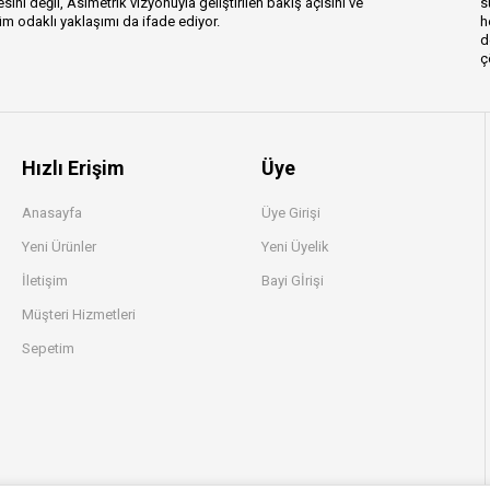
esini değil, Asimetrik vizyonuyla geliştirilen bakış açısını ve
s
m odaklı yaklaşımı da ifade ediyor.
h
d
ç
Hızlı Erişim
Üye
Anasayfa
Üye Girişi
Yeni Ürünler
Yeni Üyelik
İletişim
Bayi Gİrişi
Müşteri Hizmetleri
Sepetim