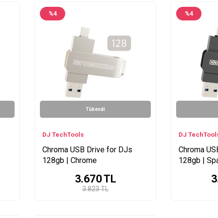
%
4
%
4
Tükendi
DJ TechTools
DJ TechTool
Chroma USB Drive for DJs
Chroma USB
128gb | Chrome
128gb | Sp
3.670
TL
3
3.823 TL