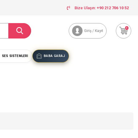
Bize Ulaşın:
+90 212 706 10 52
0
Giriş / Kayıt
SES SISTEMLERI
BABA GARAJ