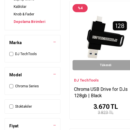
Kablolar
%
4
Knob & Fader
Depolama Birimleri
Marka
DJ TechTools
Tükendi
Model
DJ TechTools
Chroma Series
Chroma USB Drive for DJs
128gb | Black
3.670
TL
Stoktakiler
3.823 TL
Fiyat