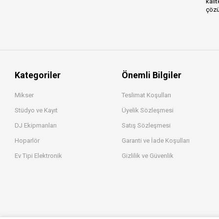
kalit
çözü
Kategoriler
Önemli Bilgiler
Mikser
Teslimat Koşulları
Stüdyo ve Kayıt
Üyelik Sözleşmesi
DJ Ekipmanları
Satış Sözleşmesi
Hoparlör
Garanti ve İade Koşulları
Ev Tipi Elektronik
Gizlilik ve Güvenlik