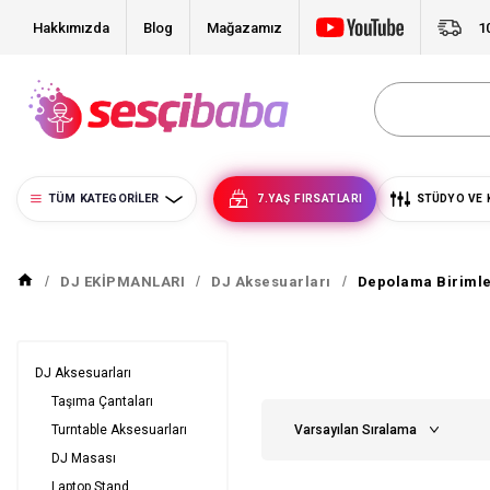
Hakkımızda
Blog
Mağazamız
1
TÜM KATEGORILER
7.YAŞ FIRSATLARI
STÜDYO VE 
DJ EKİPMANLARI
DJ Aksesuarları
Depolama Birimle
DJ Aksesuarları
Taşıma Çantaları
Turntable Aksesuarları
DJ Masası
Laptop Stand