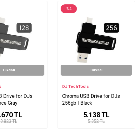
%
4
Tükendi
Tükendi
s
DJ TechTools
 Drive for DJs
Chroma USB Drive for DJs
ace Gray
256gb | Black
.670
TL
5.138
TL
3.823 TL
5.352 TL