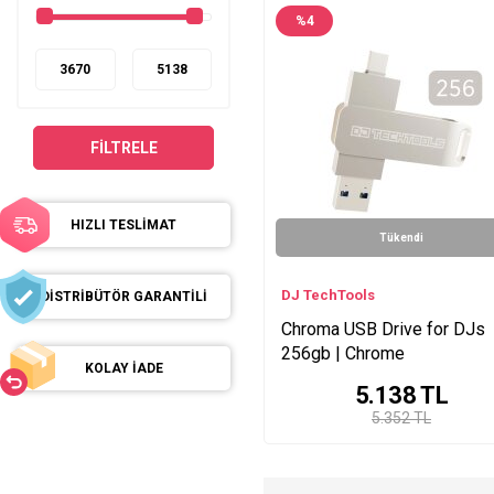
%
4
FILTRELE
HIZLI TESLİMAT
Tükendi
DJ TechTools
DİSTRİBÜTÖR GARANTİLİ
Chroma USB Drive for DJs
256gb | Chrome
KOLAY İADE
5.138
TL
5.352 TL