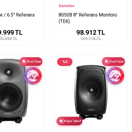
Genelec
 / 6.5'' Referans
8050B 8'' Referans Monitörü
(TEK)
9.999
TL
98.912
TL
75.099 TL
104.118 TL
Özel Fiyat
%
5
Özel Fiyat
Peşin Taksit