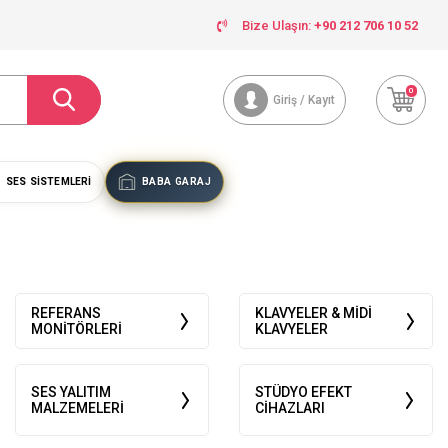
Bize Ulaşın:
+90 212 706 10 52
0
Giriş / Kayıt
SES SISTEMLERI
BABA GARAJ
REFERANS
KLAVYELER & MIDI
MONITÖRLERI
KLAVYELER
SES YALITIM
STÜDYO EFEKT
MALZEMELERI
CIHAZLARI