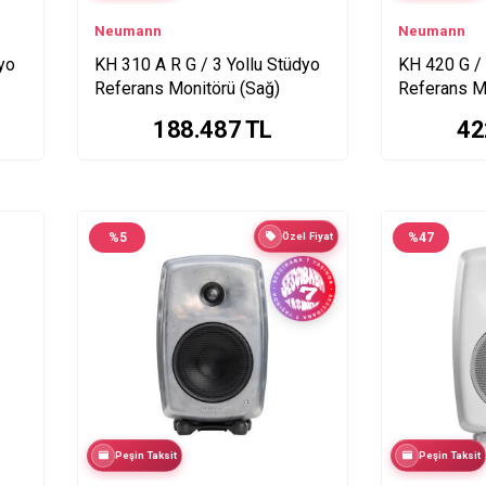
Neumann
Neumann
yo
KH 310 A R G / 3 Yollu Stüdyo
KH 420 G / 
Referans Monitörü (Sağ)
Referans Mo
188.487
TL
42
%
5
Özel Fiyat
%
47
Peşin Taksit
Peşin Taksit