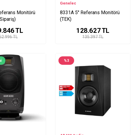
Genelec
eferans Monitörü
8331A 5'' Referans Monitörü
Sipariş)
(TEK)
9.846
TL
128.627
TL
62.996 TL
135.397 TL
i
%
3