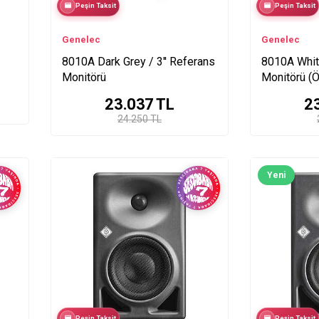
Peşin Taksit
Peşin Taksit
Genelec
Genelec
8010A Dark Grey / 3'' Referans
8010A White
Monitörü
Monitörü (Ö
23.037
TL
2
24.250 TL
Yeni
Peşin Taksit
Peşin Taksit