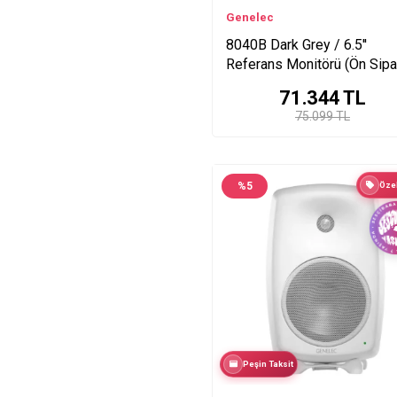
Genelec
8040B Dark Grey / 6.5′′
Referans Monitörü (Ön Sipa
71.344
TL
75.099 TL
%
5
Özel
Peşin Taksit