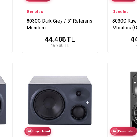
Genelec
Genelec
8030C Dark Grey / 5'' Referans
8030C Raw 
Monitörü
Monitörü (Ö
44.488
TL
4
46.830 TL
Peşin Taksit
Peşin Taksit