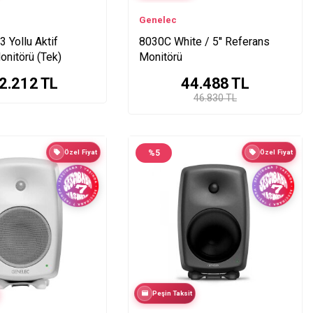
Genelec
3 Yollu Aktif
8030C White / 5'' Referans
nitörü (Tek)
Monitörü
2.212
TL
44.488
TL
46.830 TL
Özel Fiyat
%
5
Özel Fiyat
Peşin Taksit