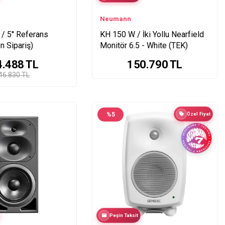
Neumann
/ 5'' Referans
KH 150 W / İki Yollu Nearfield
n Sipariş)
Monitör 6.5 - White (TEK)
4.488
TL
150.790
TL
46.830 TL
%
5
Özel Fiyat
Peşin Taksit