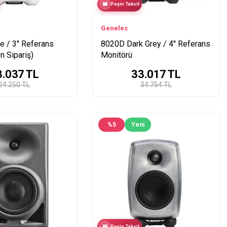
Peşin Taksit
Genelec
 / 3'' Referans
8020D Dark Grey / 4'' Referans
n Sipariş)
Monitörü
3.037
TL
33.017
TL
24.250 TL
34.754 TL
%
5
Yeni
Peşin Taksit