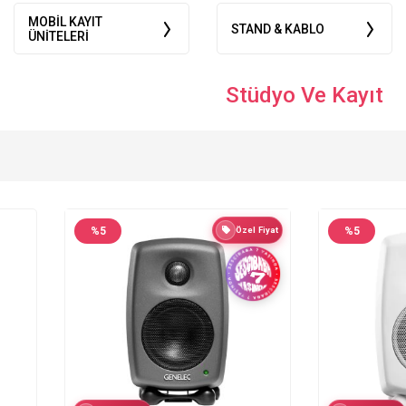
MOBIL KAYIT
STAND & KABLO
ÜNITELERI
Stüdyo Ve Kayıt
%
5
Özel Fiyat
%
5