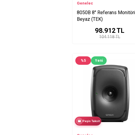
Genelec
8050B 8'' Referans Monitör
Beyaz (TEK)
98.912
TL
104.118 TL
%
5
Yeni
Peşin Taksit