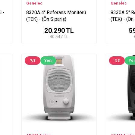
Genelec
Genelec
ü -
8320A 4'' Referans Monitörü
8330A 5'' R
(TEK) - (Ön Sipariş)
(TEK) - (Ön 
20.290
TL
5
40.547 TL
%
3
Yeni
%
3
Yen