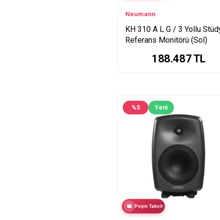
Neumann
KH 310 A L G / 3 Yollu Stüd
Referans Monitörü (Sol)
188.487
TL
%
5
Yeni
Peşin Taksit