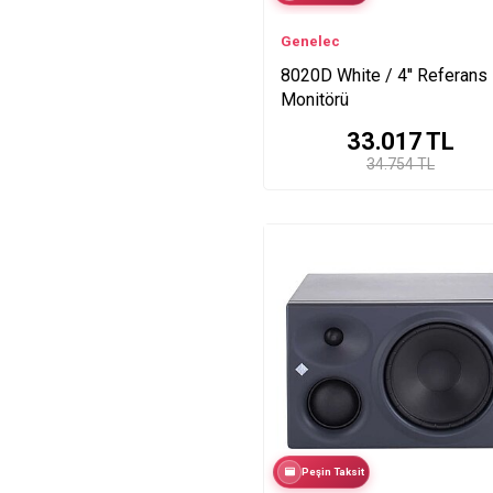
Genelec
8020D White / 4'' Referans
Monitörü
33.017
TL
34.754 TL
Peşin Taksit