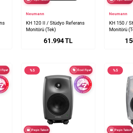
Neumann
Neumann
ans
KH 120 II / Stüdyo Referans
KH 150 / S
Monitörü (Tek)
Monitörü (T
61.994
TL
15
 Fiyat
%
5
Özel Fiyat
%
5
Peşin Taksit
Peşin Taksit