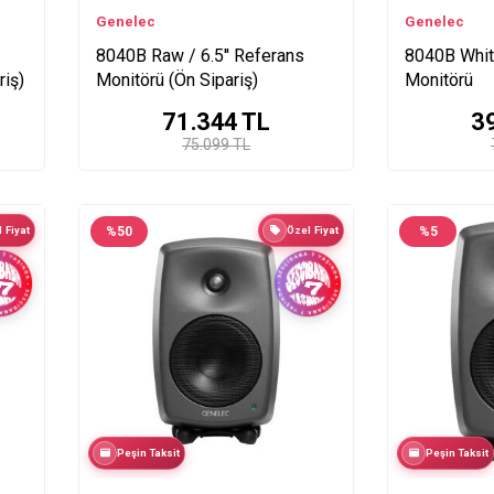
Genelec
Genelec
8040B Raw / 6.5'' Referans
8040B White
riş)
Monitörü (Ön Sipariş)
Monitörü
71.344
TL
3
75.099 TL
 Fiyat
%
50
Özel Fiyat
%
5
Peşin Taksit
Peşin Taksit