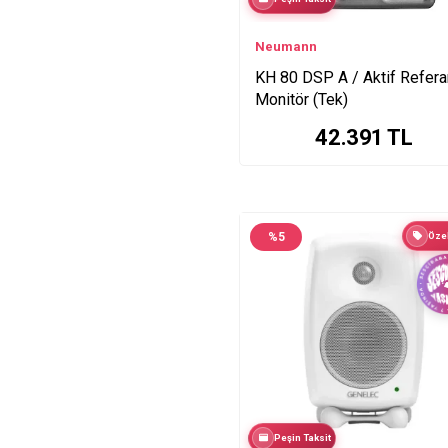
Neumann
KH 80 DSP A / Aktif Refer
Monitör (Tek)
42.391
TL
%
5
Özel
Peşin Taksit