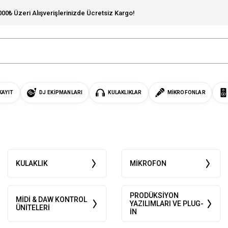
000₺ Üzeri Alışverişlerinizde Ücretsiz Kargo!
KAYIT
DJ EKIPMANLARI
KULAKLIKLAR
MIKROFONLAR
KULAKLIK
MIKROFON
PRODÜKSIYON
MIDI & DAW KONTROL
YAZILIMLARI VE PLUG-
ÜNITELERI
IN