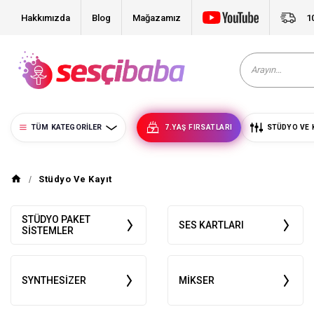
Hakkımızda
Blog
Mağazamız
1
TÜM KATEGORILER
7.YAŞ FIRSATLARI
STÜDYO VE 
Stüdyo Ve Kayıt
STÜDYO PAKET
SES KARTLARI
SISTEMLER
SYNTHESIZER
MIKSER