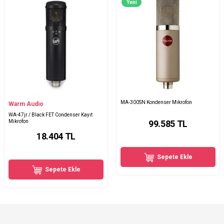
Yeni
MA-300SN Kondenser Mikrofon
Warm Audio
WA-47jr / Black FET Condenser Kayıt
Mikrofon
99.585
TL
18.404
TL
Sepete Ekle
Sepete Ekle