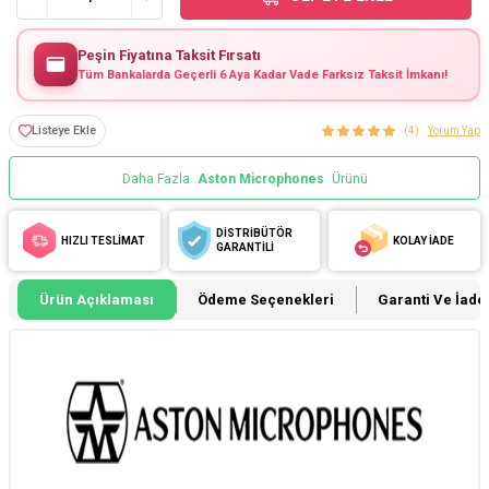
Peşin Fiyatına Taksit Fırsatı
Tüm Bankalarda Geçerli 6 Aya Kadar Vade Farksız Taksit İmkanı!
Listeye Ekle
(4)
Yorum Yap
Daha Fazla
Aston Microphones
Ürünü
DİSTRİBÜTÖR
HIZLI TESLİMAT
KOLAY İADE
GARANTİLİ
Ürün Açıklaması
Ödeme Seçenekleri
Garanti Ve İade 