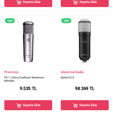
Sepete Ekle
Sepete Ekle
Yeni
Yeni
Presonus
Universal Audio
PX-1 / Geniş Diyaframlı Kondenser
Sphere DLX
Mikrofon
9.535
TL
98.369
TL
Sepete Ekle
Sepete Ekle