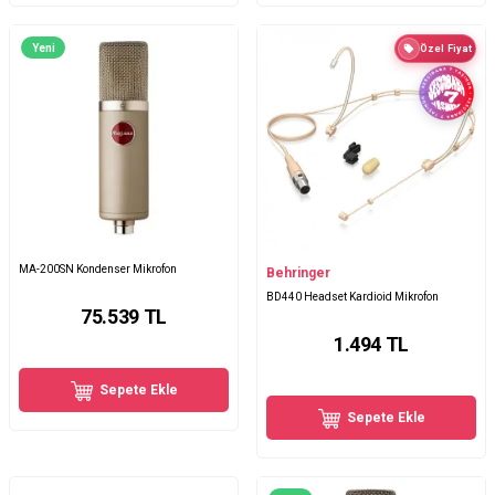
Yeni
Özel Fiyat
MA-200SN Kondenser Mikrofon
Behringer
BD440 Headset Kardioid Mikrofon
75.539
TL
1.494
TL
Sepete Ekle
Sepete Ekle