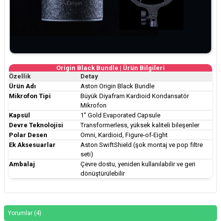
Origin Black Bundle | Ürün Bilgileri
Özellik
Detay
Ürün Adı
Aston Origin Black Bundle
Mikrofon Tipi
Büyük Diyafram Kardioid Kondansatör
Mikrofon
Kapsül
1″ Gold Evaporated Capsule
Devre Teknolojisi
Transformerless, yüksek kaliteli bileşenler
Polar Desen
Omni, Kardioid, Figure-of-Eight
Ek Aksesuarlar
Aston SwiftShield (şok montaj ve pop filtre
seti)
Ambalaj
Çevre dostu, yeniden kullanılabilir ve geri
dönüştürülebilir
Yorumlar (4)