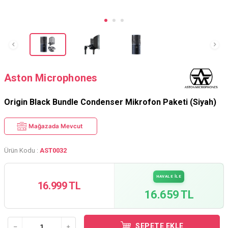
Aston Microphones
Origin Black Bundle Condenser Mikrofon Paketi (Siyah)
Mağazada Mevcut
Ürün Kodu :
AST0032
HAVALE İLE
16.999 TL
16.659 TL
SEPETE EKLE