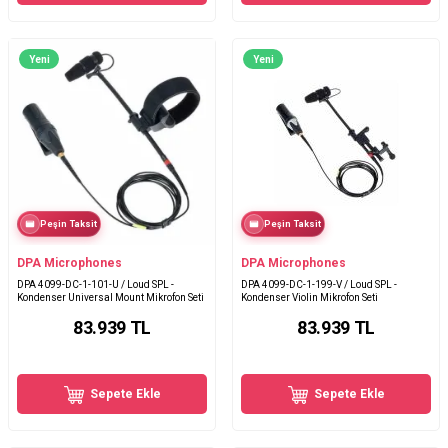
Yeni
Yeni
Peşin Taksit
Peşin Taksit
DPA Microphones
DPA Microphones
DPA 4099-DC-1-101-U / Loud SPL -
DPA 4099-DC-1-199-V / Loud SPL -
Kondenser Universal Mount Mikrofon Seti
Kondenser Violin Mikrofon Seti
83.939
TL
83.939
TL
Sepete Ekle
Sepete Ekle