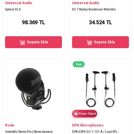
Universal Audio
Universal Audio
Sphere DLX
SC-1 Stüdyo Kondenser Mikrofon
98.369
TL
34.524
TL
Sepete Ekle
Sepete Ekle
Yeni
Peşin Taksit
Rode
DPA Microphones
VideoMic Stereo Pro | Stereo kamera
DPA 4099-DC-1-101-A / Loud SPL -