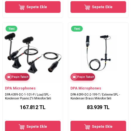
Sepete Ekle
Sepete Ekle
Yeni
Yeni
Peşin Taksit
Peşin Taksit
DPA Microphones
DPA Microphones
DPA 4099-DC-1-101-P / Loud SPL -
DPA 4099-DC-2-199-T / Extreme SPL -
Kondenser Piyano 2'li Mikrofon Seti
Kondenser Brass Mikrofon Seti
167.812
TL
83.939
TL
Sepete Ekle
Sepete Ekle