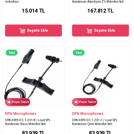
mikrofonu
Kondenser Akordiyon 2'li Mikrofon Seti
15.014
TL
167.812
TL
Sepete Ekle
Sepete Ekle
Yeni
Yeni
Peşin Taksit
Peşin Taksit
DPA Microphones
DPA Microphones
DPA 4099-DC-1-201-B / Loud SPL -
DPA 4099-DC-1-201-C / Loud SPL -
Kondenser Bass Mikrofon Seti
Kondenser Çello Mikrofon Seti
83.939
TL
83.939
TL