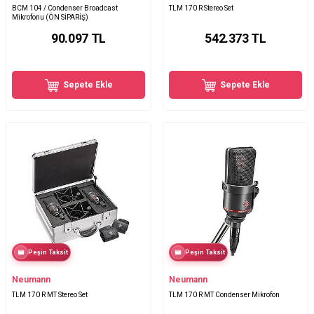
BCM 104 / Condenser Broadcast
TLM 170 R Stereo Set
Mikrofonu (ÖN SİPARİŞ)
90.097
TL
542.373
TL
Sepete Ekle
Sepete Ekle
Peşin Taksit
Peşin Taksit
Neumann
Neumann
TLM 170 R MT Stereo Set
TLM 170 R MT Condenser Mikrofon