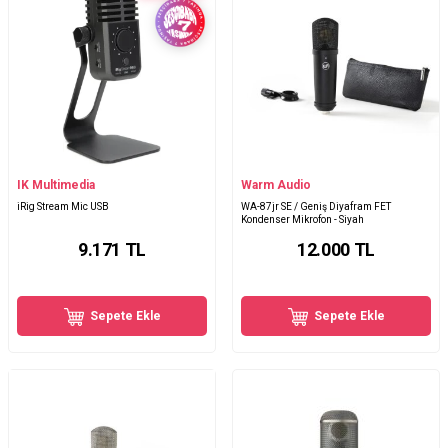
IK Multimedia
Warm Audio
iRig Stream Mic USB
WA-87jr SE / Geniş Diyafram FET
Kondenser Mikrofon - Siyah
9.171
TL
12.000
TL
Sepete Ekle
Sepete Ekle