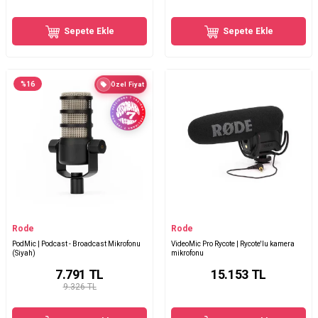
Sepete Ekle
Sepete Ekle
%
16
Özel Fiyat
Rode
Rode
PodMic | Podcast - Broadcast Mikrofonu
VideoMic Pro Rycote | Rycote'lu kamera
(Siyah)
mikrofonu
7.791
TL
15.153
TL
9.326 TL