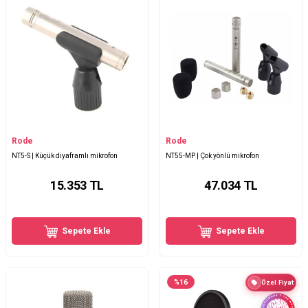
Rode
Rode
NT5-S | Küçük diyaframlı mikrofon
NT55-MP | Çok yönlü mikrofon
15.353
TL
47.034
TL
Sepete Ekle
Sepete Ekle
%
16
Özel Fiyat