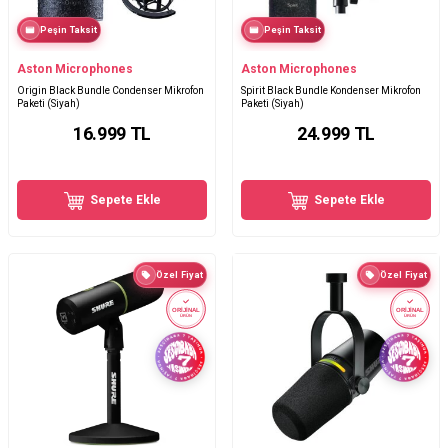
Peşin Taksit
Peşin Taksit
Aston Microphones
Aston Microphones
Origin Black Bundle Condenser Mikrofon
Spirit Black Bundle Kondenser Mikrofon
Paketi (Siyah)
Paketi (Siyah)
16.999
TL
24.999
TL
Sepete Ekle
Sepete Ekle
Özel Fiyat
Özel Fiyat
ORİJİNAL
ORİJİNAL
ÜRÜN
ÜRÜN