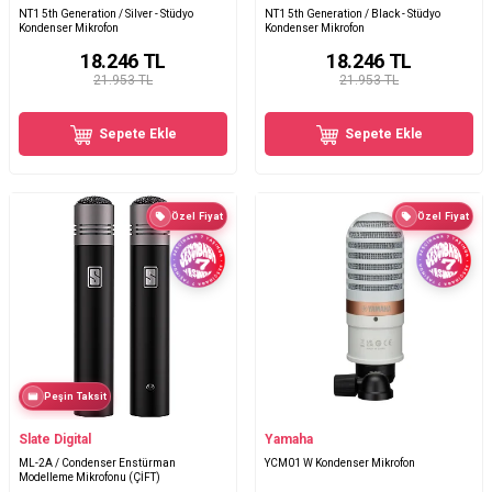
NT1 5th Generation / Silver - Stüdyo
NT1 5th Generation / Black - Stüdyo
Kondenser Mikrofon
Kondenser Mikrofon
18.246
TL
18.246
TL
21.953 TL
21.953 TL
Sepete Ekle
Sepete Ekle
Özel Fiyat
Özel Fiyat
Peşin Taksit
Slate Digital
Yamaha
ML-2A / Condenser Enstürman
YCM01 W Kondenser Mikrofon
Modelleme Mikrofonu (ÇİFT)