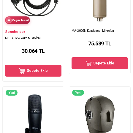
Peşin Taksit
MA-200SN Kondenser Mikrofon
Sennheiser
MKE 40-ew Yaka Mikrofonu
75.539
TL
30.064
TL
Sepete Ekle
Sepete Ekle
Yeni
Yeni