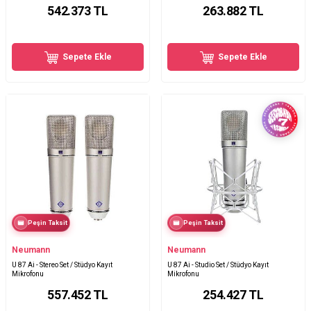
542.373
TL
263.882
TL
Sepete Ekle
Sepete Ekle
Peşin Taksit
Peşin Taksit
Neumann
Neumann
U 87 Ai - Stereo Set / Stüdyo Kayıt
U 87 Ai - Studio Set / Stüdyo Kayıt
Mikrofonu
Mikrofonu
557.452
TL
254.427
TL