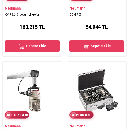
Neumann
Neumann
KMR 82 i Shotgun Mikrofon
BCM 705
160.215
TL
54.944
TL
Sepete Ekle
Sepete Ekle
Peşin Taksit
Peşin Taksit
Neumann
Neumann