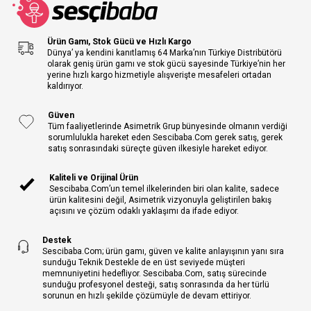
Ürün Gamı, Stok Gücü ve Hızlı Kargo
Dünya’ ya kendini kanıtlamış 64 Marka’nın Türkiye Distribütörü
olarak geniş ürün gamı ve stok gücü sayesinde Türkiye’nin her
yerine hızlı kargo hizmetiyle alışverişte mesafeleri ortadan
kaldırıyor.
Güven
Tüm faaliyetlerinde Asimetrik Grup bünyesinde olmanın verdiği
sorumlulukla hareket eden Sescibaba.Com gerek satış, gerek
satış sonrasındaki süreçte güven ilkesiyle hareket ediyor.
Kaliteli ve Orijinal Ürün
Sescibaba.Com’un temel ilkelerinden biri olan kalite, sadece
ürün kalitesini değil, Asimetrik vizyonuyla geliştirilen bakış
açısını ve çözüm odaklı yaklaşımı da ifade ediyor.
Destek
Sescibaba.Com; ürün gamı, güven ve kalite anlayışının yanı sıra
sunduğu Teknik Destekle de en üst seviyede müşteri
memnuniyetini hedefliyor. Sescibaba.Com, satış sürecinde
sunduğu profesyonel desteği, satış sonrasında da her türlü
sorunun en hızlı şekilde çözümüyle de devam ettiriyor.