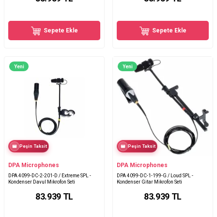
Sepete Ekle
Sepete Ekle
Yeni
Yeni
Peşin Taksit
Peşin Taksit
DPA Microphones
DPA Microphones
DPA 4099-DC-2-201-D / Extreme SPL -
DPA 4099-DC-1-199-G / Loud SPL -
Kondenser Davul Mikrofon Seti
Kondenser Gitar Mikrofon Seti
83.939
TL
83.939
TL