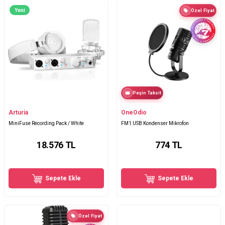
Yeni
Özel Fiyat
Peşin Taksit
Arturia
OneOdio
MiniFuse Recording Pack / White
FM1 USB Kondenser Mikrofon
18.576
TL
774
TL
Sepete Ekle
Sepete Ekle
Özel Fiyat