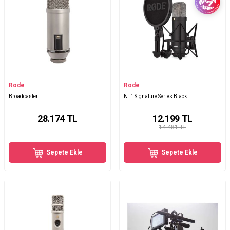
Rode
Rode
Broadcaster
NT1 Signature Series Black
28.174
TL
12.199
TL
14.481 TL
Sepete Ekle
Sepete Ekle