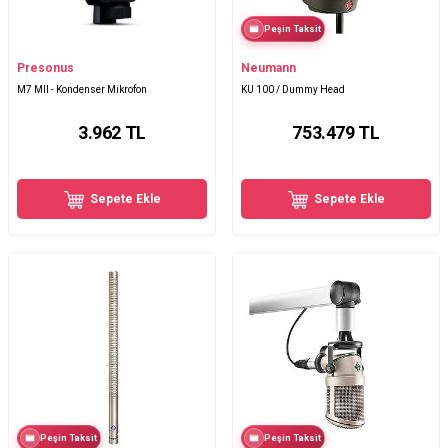
Peşin Taksit
Presonus
Neumann
M7 MII - Kondenser Mikrofon
KU 100 / Dummy Head
3.962
TL
753.479
TL
Sepete Ekle
Sepete Ekle
Peşin Taksit
Peşin Taksit