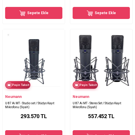
Sepete Ekle
Sepete Ekle
Peşin Taksit
Peşin Taksit
Neumann
Neumann
U 87 Ai MT - Studio set / Stüdyo Kayıt
U 87 Ai MT - Stereo Set / Stüdyo Kayıt
Mikrofonu (Siyah)
Mikrofonu (Siyah)
293.570
TL
557.452
TL