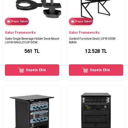
Peşin Taksit
Peşin Taksit
Gator Frameworks
Gator Frameworks
Gator Single Beverage Holder Desk Mount
Content Furniture Desk | GFW-DESK-
| GFW-SINGLECUP-DESK
MAIN
561
TL
12.528
TL
Sepete Ekle
Sepete Ekle