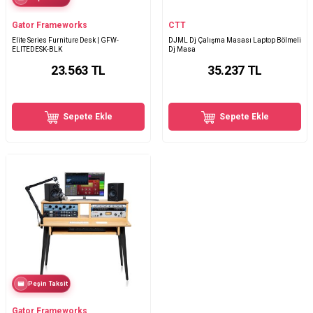
Gator Frameworks
CTT
Elite Series Furniture Desk | GFW-
DJML Dj Çalışma Masası Laptop Bölmeli
ELITEDESK-BLK
Dj Masa
23.563
TL
35.237
TL
Sepete Ekle
Sepete Ekle
Peşin Taksit
Gator Frameworks