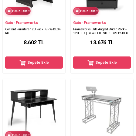
Peşin Taksit
Peşin Taksit
Gator Frameworks
Gator Frameworks
Content Furniture 12U Rack | GFW-DESK-
Frameworks Elite Angled Studio Rack –
RK
12U BLK | GFW-ELITESTUDIORK12-BLK
8.602
TL
13.676
TL
Sepete Ekle
Sepete Ekle
Peşin Taksit