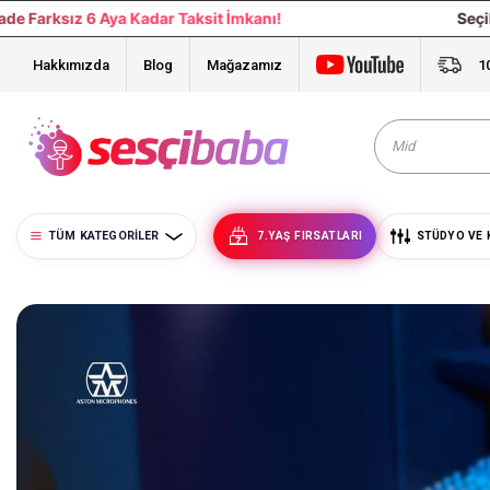
Taksit İmkanı!
Seçili Ürünlerde Vade Farksız
Hakkımızda
Blog
Mağazamız
1
TÜM KATEGORILER
7.YAŞ FIRSATLARI
STÜDYO VE 