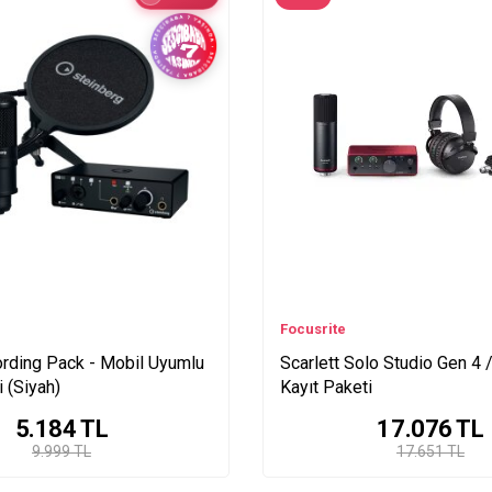
Focusrite
rding Pack - Mobil Uyumlu
Scarlett Solo Studio Gen 4 
i (Siyah)
Kayıt Paketi
5.184
TL
17.076
TL
9.999 TL
17.651 TL