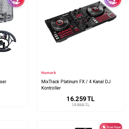
Numark
ser
MixTrack Platinum FX / 4 Kanal DJ
Kontroller
16.259
TL
19.868 TL
Özel Fiyat