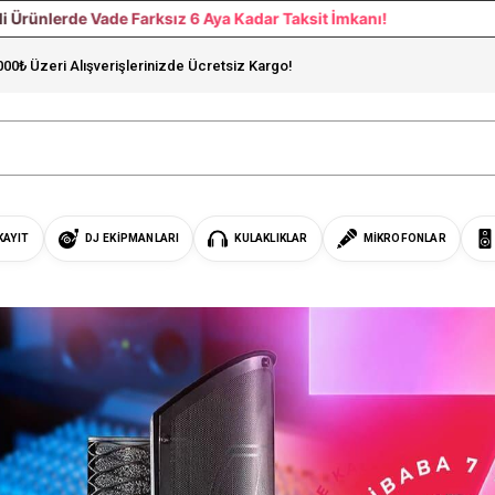
 6 Aya Kadar Taksit İmkanı!
Seçili Ürünlerd
000₺ Üzeri Alışverişlerinizde Ücretsiz Kargo!
KAYIT
DJ EKIPMANLARI
KULAKLIKLAR
MIKROFONLAR