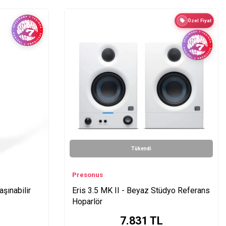
Özel Fiyat
Tükendi
Presonus
ınabilir
Eris 3.5 MK II - Beyaz Stüdyo Referans
Hoparlör
7.831
TL