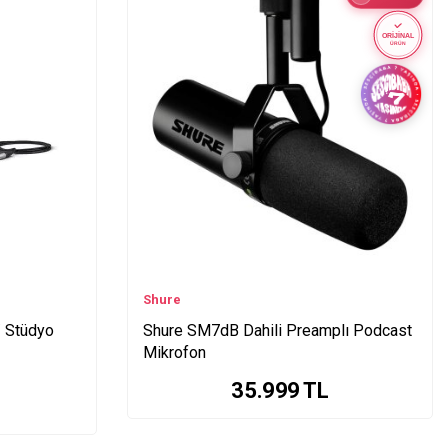
ORİJİNAL
ÜRÜN
Shure
/ Stüdyo
Shure SM7dB Dahili Preamplı Podcast
Mikrofon
35.999
TL