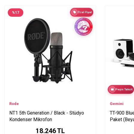
%
17
Özel Fiyat
Peşin Taksit
Rode
Gemini
NT1 5th Generation / Black - Stüdyo
TT-900 Blue
Kondenser Mikrofon
Paket (Bey
18.246
TL