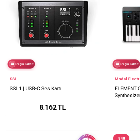
Peşin Taksit
Peşin Taksit
SSL
Modal Elect
SSL1 | USB-C Ses Kartı
ELEMENT On
Synthesize
8.162
TL
%
48