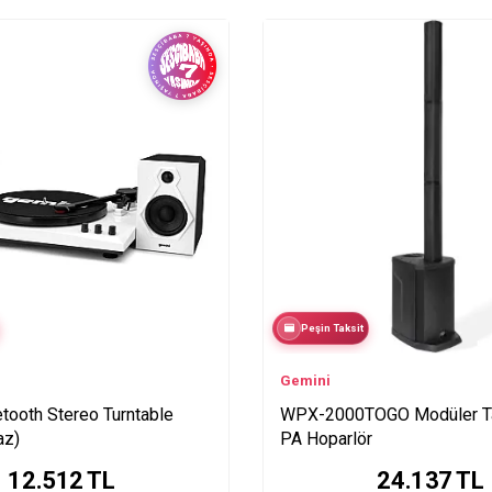
Peşin Taksit
Gemini
tooth Stereo Turntable
WPX-2000TOGO Modüler Taş
az)
PA Hoparlör
12.512
TL
24.137
TL