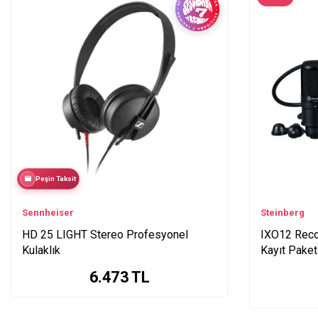
Peşin Taksit
Sennheiser
Steinberg
HD 25 LIGHT Stereo Profesyonel
IXO12 Reco
Kulaklık
Kayıt Paket
6.473
TL