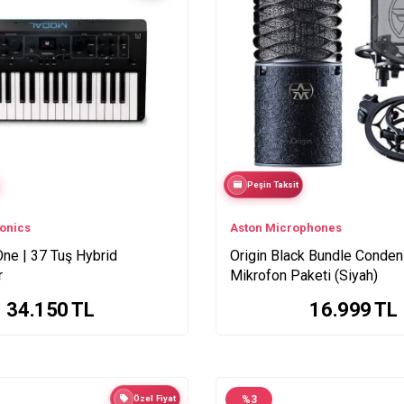
Peşin Taksit
ronics
Aston Microphones
e | 37 Tuş Hybrid
Origin Black Bundle Conden
r
Mikrofon Paketi (Siyah)
34.150
TL
16.999
TL
Özel Fiyat
%
3