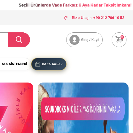
e Vade Farksız 6 Aya Kadar Taksit İmkanı!
S
Bize Ulaşın:
+90 212 706 10 52
0
Giriş / Kayıt
SES SISTEMLERI
BABA GARAJ