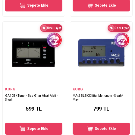
Sepete Ekle
Sepete Ekle
Özel Fiyat
Özel Fiyat
KORG
KORG
GA40BK Tuner - Bas Gitar Akort Aleti -
MA-2 BLBK Dijital Metronom - Siyah/
Siyah
Mavi
599
TL
799
TL
Sepete Ekle
Sepete Ekle