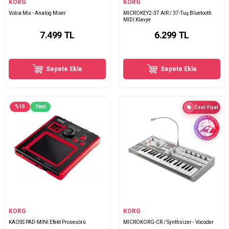
KORG
KORG
Volca Mix - Analog Mixer
MICROKEY2-37 AIR / 37-Tuş Bluetooth
MIDI Klavye
7.499
TL
6.299
TL
Sepete Ekle
Sepete Ekle
%
10
Yeni
Özel Fiyat
KORG
KORG
KAOSS PAD-MINI Efekt Prosesörü
MICROKORG-CR / Synthsizer - Vocoder