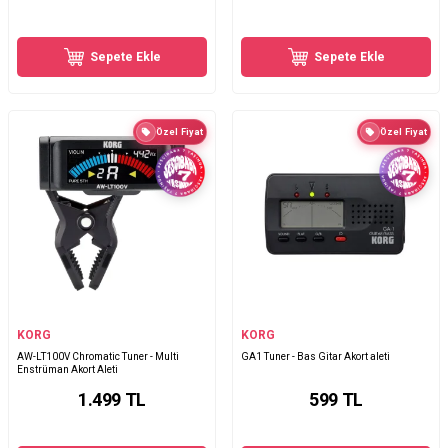
Sepete Ekle
Sepete Ekle
Özel Fiyat
Özel Fiyat
KORG
KORG
AW-LT100V Chromatic Tuner - Multi
GA1 Tuner - Bas Gitar Akort aleti
Enstrüman Akort Aleti
1.499
TL
599
TL