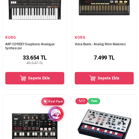
KORG
KORG
ARP ODYSSEY Duophonic Analogue
Volca Beats - Analog Ritim Makinesi
Synthesizer
33.654
TL
7.499
TL
40.547 TL
Sepete Ekle
Sepete Ekle
%
17
Yeni
Özel Fiyat