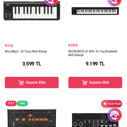
Korg
KORG
MicroKey2 - 25 Tuşlu Midi Klavye
MICROKEY2-61 AIR / 61-Tuş Bluetooth
MIDI Klavye
3.599
TL
9.199
TL
Sepete Ekle
Sepete Ekle
%
17
Yeni
Özel Fiyat