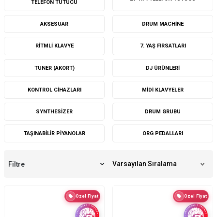
TELEFON TUTUCU
AKSESUAR
DRUM MACHINE
RITMLI KLAVYE
7. YAŞ FIRSATLARI
TUNER (AKORT)
DJ ÜRÜNLERI
KONTROL CIHAZLARI
MIDI KLAVYELER
SYNTHESIZER
DRUM GRUBU
TAŞINABILIR PIYANOLAR
ORG PEDALLARI
Filtre
Özel Fiyat
Özel Fiyat