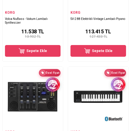
KORG
KORG
Volca NuBass - Vakum Lambalı
SV-2 88 Elektrikli Vintage Lambalı Piyano
Synthesizer
11.538
TL
113.415
TL
13.902 TL
127.433 TL
Sepete Ekle
Sepete Ekle
Özel Fiyat
Özel Fiyat