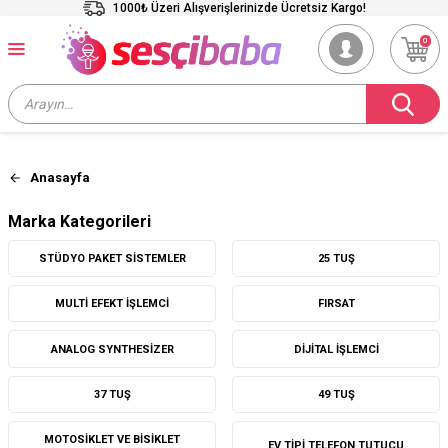
1000₺ Üzeri Alışverişlerinizde Ücretsiz Kargo!
0
Anasayfa
Marka Kategorileri
STÜDYO PAKET SISTEMLER
25 TUŞ
MULTI EFEKT İŞLEMCI
FIRSAT
ANALOG SYNTHESIZER
DIJITAL İŞLEMCI
37 TUŞ
49 TUŞ
MOTOSIKLET VE BISIKLET
EV TIPI TELEFON TUTUCU