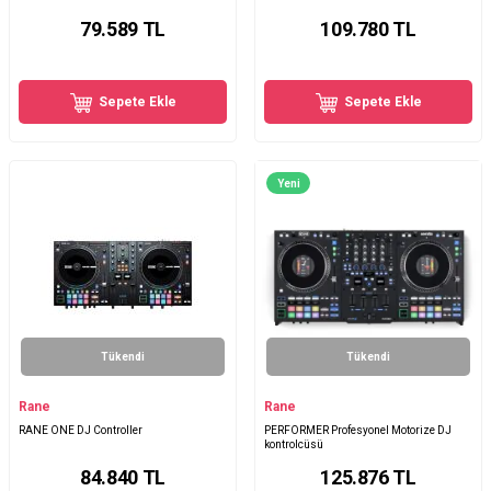
79.589
TL
109.780
TL
Sepete Ekle
Sepete Ekle
Yeni
Tükendi
Tükendi
Rane
Rane
RANE ONE DJ Controller
PERFORMER Profesyonel Motorize DJ
kontrolcüsü
84.840
TL
125.876
TL