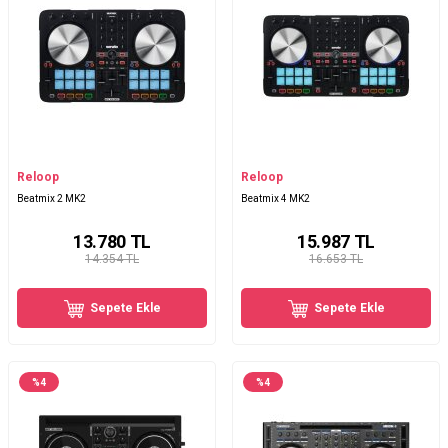
Reloop
Reloop
Beatmix 2 MK2
Beatmix 4 MK2
13.780
TL
15.987
TL
14.354 TL
16.653 TL
Sepete Ekle
Sepete Ekle
%
4
%
4