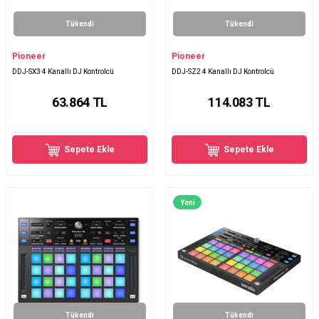
Tükendi
Tükendi
Pioneer
Pioneer
DDJ-SX3 4 Kanallı DJ Kontrolcü
DDJ-SZ2 4 Kanallı DJ Kontrolcü
63.864
TL
114.083
TL
Sepete Ekle
Sepete Ekle
Yeni
Tükendi
Tükendi