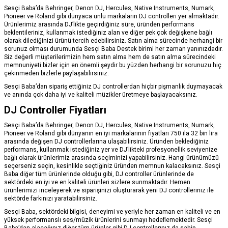
Sesçi Baba’da Behringer, Denon DJ, Hercules, Native Instruments, Numark,
Pioneer ve Roland gibi dünyaca ünlü markaların DJ controllerı yer almaktadır.
Ürünlerimiz arasında DJ’likte geçirdiğiniz süre, üründen performans
beklentileriniz, kullanmak istediğiniz alan ve diğer pek çok değişkene bağlı
olarak dilediğinizi ürünü tercih edebilirsiniz. Satın alma sürecinde herhangi bir
sorunuz olması durumunda Sesçi Baba Destek birimi her zaman yanınızdadır.
Siz değerli müşterilerimizin hem satın alma hem de satın alma sürecindeki
memnuniyeti bizler için en önemli şeydir bu yüzden herhangi bir sorunuzu hiç
çekinmeden bizlerle paylaşabilirsiniz.
Sesçi Baba’dan sipariş ettiğiniz DJ controllerdan hiçbir pişmanlık duymayacak
ve anında çok daha iyi ve kaliteli müzikler üretmeye başlayacaksınız.
DJ Controller Fiyatları
Sesçi Baba’da Behringer, Denon DJ, Hercules, Native Instruments, Numark,
Pioneer ve Roland gibi dünyanın en iyi markalarının fiyatları 750 ila 32 bin lira
arasında değişen DJ controllerlarına ulaşabilirsiniz. Üründen beklediğiniz
performans, kullanmak istediğiniz yer ve DJ’likteki profesyonellik seviyenize
bağlı olarak ürünlerimiz arasında seçiminizi yapabilirsiniz. Hangi ürünümüzü
seçerseniz seçin, kesinlikle seçtiğiniz üründen memnun kalacaksınız. Sesçi
Baba diğer tüm ürünlerinde olduğu gibi, DJ controller ürünlerinde de
sektördeki en iyi ve en kaliteli ürünleri sizlere sunmaktadır. Hemen
ürünlerimizi inceleyerek ve siparişinizi oluşturarak yeni DJ controllerınız ile
sektörde farkınızı yaratabilirsiniz.
Sesçi Baba, sektördeki bilgisi, deneyimi ve yeriyle her zaman en kaliteli ve en
yüksek performanslı ses/müzik ürünlerini sunmayı hedeflemektedir. Sesçi