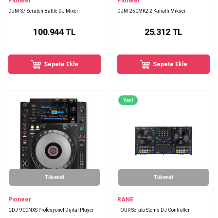
Pioneer
Pioneer
DJM-S7 Scratch Battle DJ Mixeri
DJM-250MK2 2 Kanallı Mikser
100.944
TL
25.312
TL
Sepete Ekle
Sepete Ekle
Yeni
Tükendi
Tükendi
Pioneer
RANE
CDJ-900NXS Profesyonel Dijital Player
FOUR Serato Stems DJ Controller