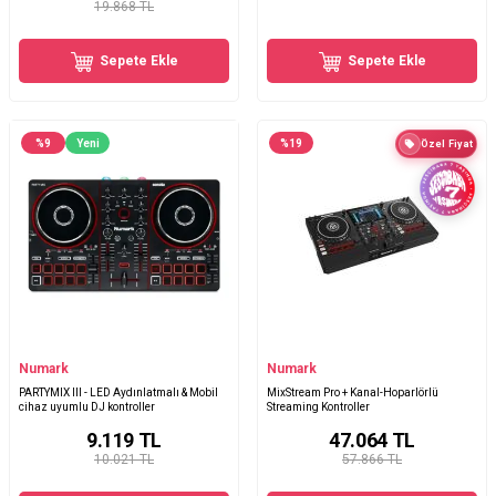
19.868 TL
Sepete Ekle
Sepete Ekle
%
9
Yeni
%
19
Özel Fiyat
Numark
Numark
PARTYMIX III - LED Aydınlatmalı & Mobil
MixStream Pro + Kanal-Hoparlörlü
cihaz uyumlu DJ kontroller
Streaming Kontroller
9.119
TL
47.064
TL
10.021 TL
57.866 TL