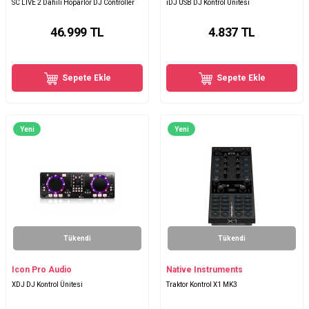
SC LIVE 2 Dahili Hoparlör DJ Controller
iDJ USB DJ Kontrol Ünitesi
46.999
TL
4.837
TL
Sepete Ekle
Sepete Ekle
Yeni
Yeni
Tükendi
Tükendi
Icon Pro Audio
Native Instruments
XDJ DJ Kontrol Ünitesi
Traktor Kontrol X1 MK3