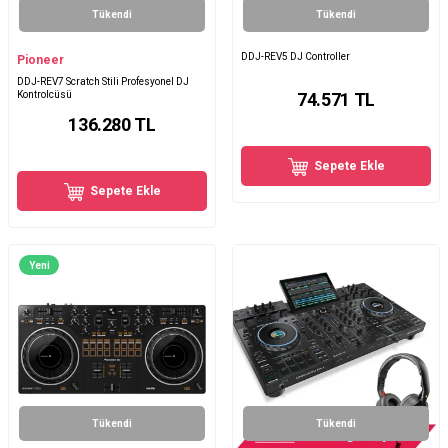
Tükendi
Tükendi
DDJ-REV5 DJ Controller
Pioneer
DDJ-REV7 Scratch Stili Profesyonel DJ
Kontrolcüsü
74.571
TL
136.280
TL
Sepete Ekle
Sepete Ekle
Yeni
Tükendi
Tükendi