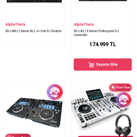
AlphaTheta
AlphaTheta
XDJ-AN | 2 Kanal ALL-In-One DJ Sistemi
XDJ-AZ | 4 Kanal Profesyonel DJ
Controller
174.999
TL
Sepete Ekle
Özel Fiyat