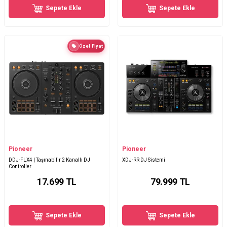
Sepete Ekle
Sepete Ekle
Özel Fiyat
Pioneer
Pioneer
DDJ-FLX4 | Taşınabilir 2 Kanallı DJ
XDJ-RR DJ Sistemi
Controller
17.699
TL
79.999
TL
Sepete Ekle
Sepete Ekle