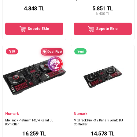
4.848
TL
5.851
TL
6.430 TL
Sepete Ekle
Sepete Ekle
%
18
Yeni
Özel Fiyat
Numark
Numark
MixTrack Platinum FX / 4 Kanal DJ
MixTrack Pro FX 2 Kanallı Serato DJ
Kontroller
Controller
16.259
TL
14.578
TL