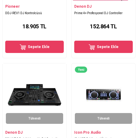
Pioneer
Denon DJ
DDJ-REV1 DJ Kontrolcüsü
Prime 4+ Profesyonel DJ Controller
18.905
TL
152.864
TL
Sepete Ekle
Sepete Ekle
Yeni
Tükendi
Tükendi
Denon DJ
Icon Pro Audio