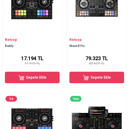
Reloop
Reloop
Buddy
Mixon 8 Pro
17.194
TL
79.323
TL
17.910 TL
82.629 TL
Sepete Ekle
Sepete Ekle
%
4
Yeni