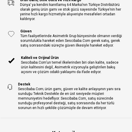
Ürün Gamı, Stok Gücü ve Hızlı Kargo
Dünya’ ya kendini kanıtlamış 64 Marka’nın Türkiye Distribütörü
olarak geniş ürün gamı ve stok gücü sayesinde Türkiye’nin her
yerine hızlı kargo hizmetiyle alışverişte mesafeleri ortadan
kaldırıyor.
Güven
Tüm faaliyetlerinde Asimetrik Grup bünyesinde olmanın verdiği
sorumlulukla hareket eden Sescibaba.Com gerek satış, gerek
satış sonrasındaki süreçte güven ilkesiyle hareket ediyor.
Kaliteli ve Orijinal Ürün
Sescibaba.Com’un temel ilkelerinden biri olan kalite, sadece
ürün kalitesini değil, Asimetrik vizyonuyla geliştirilen bakış
açısını ve çözüm odaklı yaklaşımı da ifade ediyor.
Destek
Sescibaba.Com; ürün gamı, güven ve kalite anlayışının yanı sıra
sunduğu Teknik Destekle de en üst seviyede müşteri
memnuniyetini hedefliyor. Sescibaba.Com, satış sürecinde
sunduğu profesyonel desteği, satış sonrasında da her türlü
sorunun en hızlı şekilde çözümüyle de devam ettiriyor.