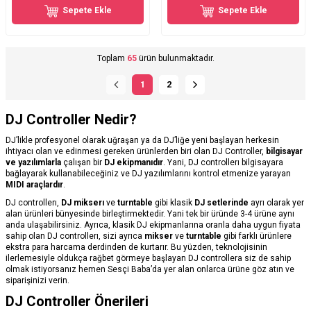
Sepete Ekle
Sepete Ekle
Toplam
65
ürün bulunmaktadır.
1
2
DJ Controller Nedir?
DJ’likle profesyonel olarak uğraşan ya da DJ’liğe yeni başlayan herkesin
ihtiyacı olan ve edinmesi gereken ürünlerden biri olan DJ Controller,
bilgisayar
ve yazılımlarla
çalışan bir
DJ ekipmanıdır
. Yani, DJ controllerı bilgisayara
bağlayarak kullanabileceğiniz ve DJ yazılımlarını kontrol etmenize yarayan
MIDI araçlardır
.
DJ controllerı,
DJ mikserı
ve
turntable
gibi klasik
DJ setlerinde
ayrı olarak yer
alan ürünleri bünyesinde birleştirmektedir. Yani tek bir üründe 3-4 ürüne aynı
anda ulaşabilirsiniz. Ayrıca, klasik DJ ekipmanlarına oranla daha uygun fiyata
sahip olan DJ controllerı, sizi ayrıca
mikser
ve
turntable
gibi farklı ürünlere
ekstra para harcama derdinden de kurtarır. Bu yüzden, teknolojisinin
ilerlemesiyle oldukça rağbet görmeye başlayan DJ controllera siz de sahip
olmak istiyorsanız hemen Sesçi Baba’da yer alan onlarca ürüne göz atın ve
siparişinizi verin.
DJ Controller Önerileri