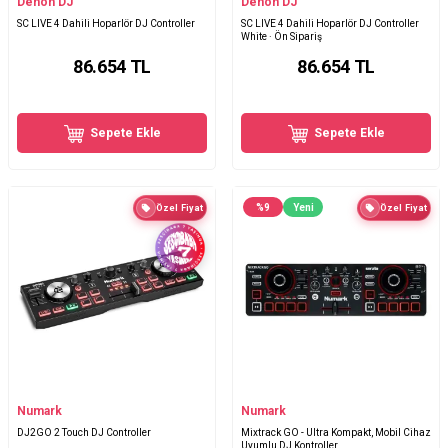
Denon DJ
Denon DJ
SC LIVE 4 Dahili Hoparlör DJ Controller
SC LIVE 4 Dahili Hoparlör DJ Controller
White · Ön Sipariş
86.654
TL
86.654
TL
Sepete Ekle
Sepete Ekle
%
9
Yeni
Özel Fiyat
Özel Fiyat
Numark
Numark
DJ2GO 2 Touch DJ Controller
Mixtrack GO - Ultra Kompakt, Mobil Cihaz
Uyumlu DJ Kontroller