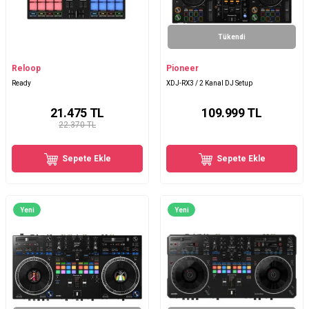
Tükendi
Reloop
Pioneer
Ready
XDJ-RX3 / 2 Kanal DJ Setup
21.475
TL
109.999
TL
22.370 TL
Sepete Ekle
Sepete Ekle
Yeni
Yeni