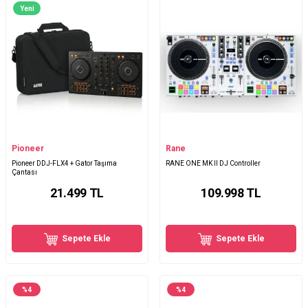
Yeni
Pioneer
Rane
Pioneer DDJ-FLX4 + Gator Taşıma
RANE ONE MK II DJ Controller
Çantası
21.499
TL
109.998
TL
Sepete Ekle
Sepete Ekle
%
4
%
4