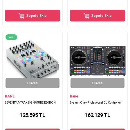
Sepete Ekle
Sepete Ekle
Yeni
Tükendi
Tükendi
RANE
Rane
SEVENTY A-TRAK SIGNATURE EDITION
System One - Profesyonel DJ Controller
125.595
TL
162.129
TL