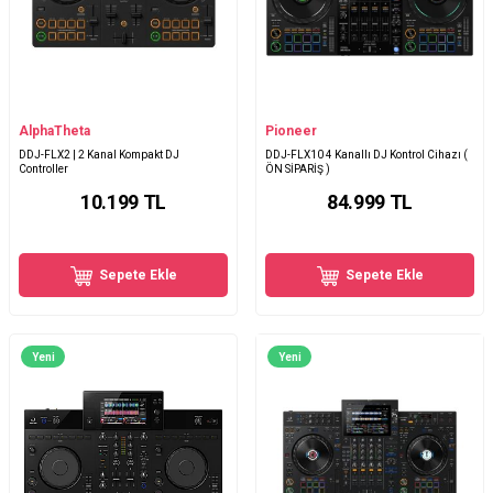
AlphaTheta
Pioneer
DDJ-FLX2 | 2 Kanal Kompakt DJ
DDJ-FLX10 4 Kanallı DJ Kontrol Cihazı (
Controller
ÖN SİPARİŞ )
10.199
TL
84.999
TL
Sepete Ekle
Sepete Ekle
Yeni
Yeni