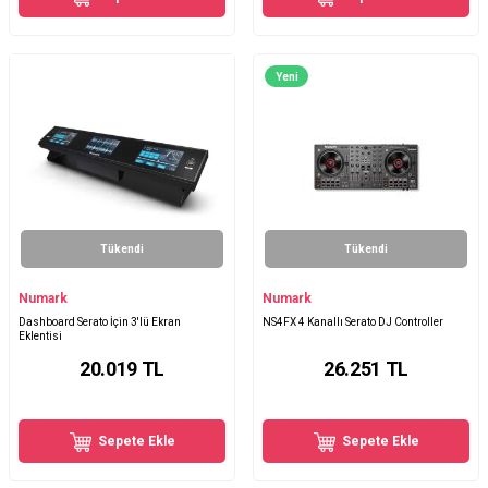
Yeni
Tükendi
Tükendi
Numark
Numark
Dashboard Serato İçin 3'lü Ekran
NS4FX 4 Kanallı Serato DJ Controller
Eklentisi
20.019
TL
26.251
TL
Sepete Ekle
Sepete Ekle