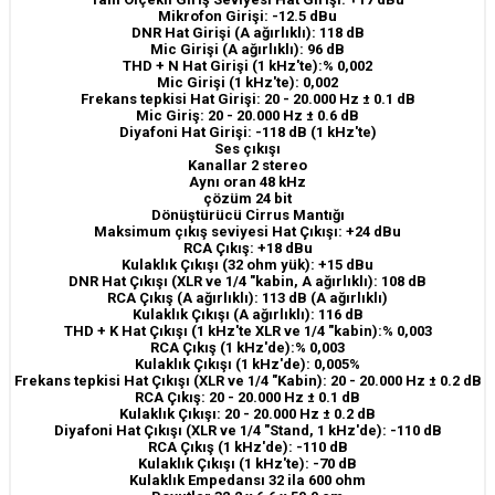
Mikrofon Girişi: -12.5 dBu
DNR Hat Girişi (A ağırlıklı): 118 dB
Mic Girişi (A ağırlıklı): 96 dB
THD + N Hat Girişi (1 kHz'te):% 0,002
Mic Girişi (1 kHz'te): 0,002
Frekans tepkisi Hat Girişi: 20 - 20.000 Hz ± 0.1 dB
Mic Giriş: 20 - 20.000 Hz ± 0.6 dB
Diyafoni Hat Girişi: -118 dB (1 kHz'te)
Ses çıkışı
Kanallar 2 stereo
Aynı oran 48 kHz
çözüm 24 bit
Dönüştürücü Cirrus Mantığı
Maksimum çıkış seviyesi Hat Çıkışı: +24 dBu
RCA Çıkış: +18 dBu
Kulaklık Çıkışı (32 ohm yük): +15 dBu
DNR Hat Çıkışı (XLR ve 1/4 "kabin, A ağırlıklı): 108 dB
RCA Çıkış (A ağırlıklı): 113 dB (A ağırlıklı)
Kulaklık Çıkışı (A ağırlıklı): 116 dB
THD + K Hat Çıkışı (1 kHz'te XLR ve 1/4 "kabin):% 0,003
RCA Çıkış (1 kHz'de):% 0,003
Kulaklık Çıkışı (1 kHz'de): 0,005%
Frekans tepkisi Hat Çıkışı (XLR ve 1/4 "Kabin): 20 - 20.000 Hz ± 0.2 dB
RCA Çıkış: 20 - 20.000 Hz ± 0.1 dB
Kulaklık Çıkışı: 20 - 20.000 Hz ± 0.2 dB
Diyafoni Hat Çıkışı (XLR ve 1/4 "Stand, 1 kHz'de): -110 dB
RCA Çıkış (1 kHz'de): -110 dB
Kulaklık Çıkışı (1 kHz'te): -70 dB
Kulaklık Empedansı 32 ila 600 ohm