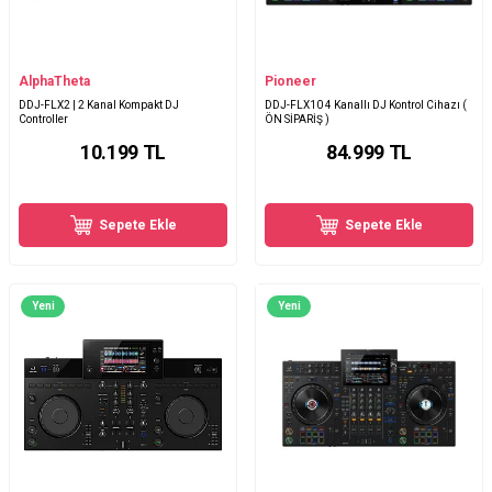
AlphaTheta
Pioneer
DDJ-FLX2 | 2 Kanal Kompakt DJ
DDJ-FLX10 4 Kanallı DJ Kontrol Cihazı (
Controller
ÖN SİPARİŞ )
10.199
TL
84.999
TL
Sepete Ekle
Sepete Ekle
Yeni
Yeni