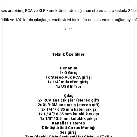
 ses arabirimi, RCA ve XLR konektörlerinde sağlanan stereo ana çıkışlarla 24 bi
rlük ve 1/4" kabin çıkışları, denetleyiciyi bir kulüp ses sistemine bağlamayı
kılar.
Teknik Özellikler
Donanım
I / O Giriş
1x Stereo Aux RCA girişi
1x 1/4" mikrofon girişi
1x USB B Tipi
Çıkış
2x RCA ana çıkışlar (stereo çift)
2x XLR-3M ana çıkış (stereo çift)
2x 1/4" / 6.35 mm kabin çıkışı
1x 1 / 4 "/ 6.35 mm kulaklık çıkışı
1x 1/8" / 3.5 mm kulaklık çıkışı
Kanallar 1 stereo
Dönüştürücü Cirrus Mantığı
Ses girişi
Tam Ölçekli Giriş Seviyesi Hat Girişi: +17 dBu