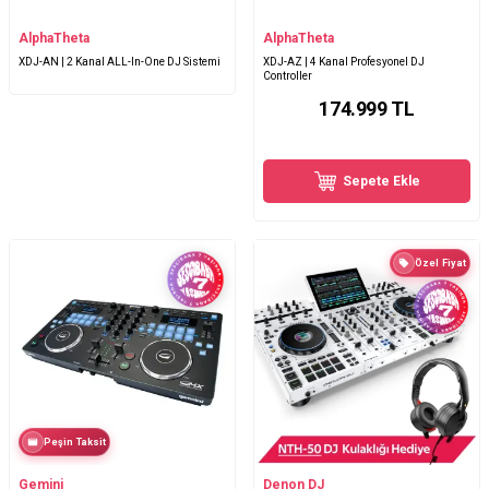
AlphaTheta
AlphaTheta
XDJ-AN | 2 Kanal ALL-In-One DJ Sistemi
XDJ-AZ | 4 Kanal Profesyonel DJ
Controller
174.999
TL
Sepete Ekle
Özel Fiyat
Peşin Taksit
Gemini
Denon DJ