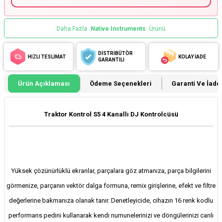
Daha Fazla
Native Instruments
Ürünü
DİSTRİBÜTÖR
HIZLI TESLİMAT
KOLAY İADE
GARANTİLİ
Ürün Açıklaması
Ödeme Seçenekleri
Garanti Ve İade 
Traktor Kontrol S5 4 Kanallı DJ Kontrolcüsü
Yüksek çözünürlüklü ekranlar, parçalara göz atmanıza, parça bilgilerini
görmenize, parçanın vektör dalga formuna, remix girişlerine, efekt ve filtre
değerlerine bakmanıza olanak tanır. Denetleyicide, cihazın 16 renk kodlu
performans pedini kullanarak kendi numunelerinizi ve döngülerinizi canlı