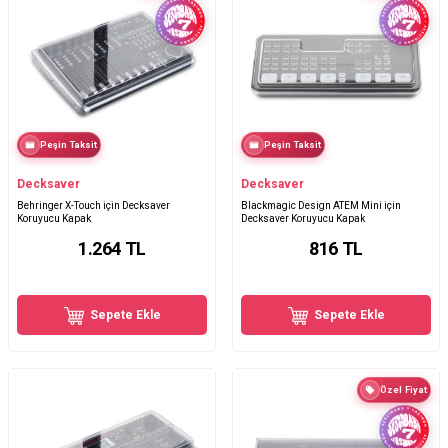
Peşin Taksit
Peşin Taksit
Decksaver
Decksaver
Behringer X-Touch için Decksaver
Blackmagic Design ATEM Mini için
Koruyucu Kapak
Decksaver Koruyucu Kapak
1.264
TL
816
TL
Sepete Ekle
Sepete Ekle
Özel Fiyat