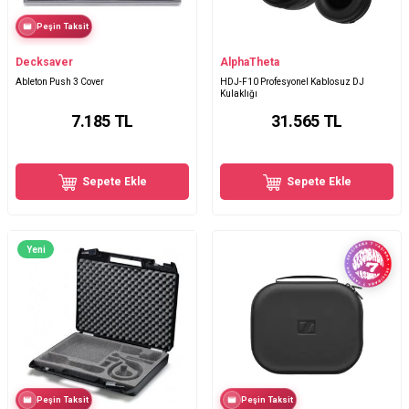
Peşin Taksit
Decksaver
AlphaTheta
Ableton Push 3 Cover
HDJ-F10 Profesyonel Kablosuz DJ
Kulaklığı
7.185
TL
31.565
TL
Sepete Ekle
Sepete Ekle
Yeni
Peşin Taksit
Peşin Taksit