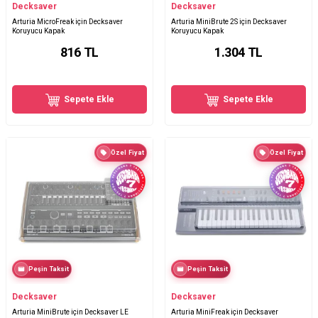
Decksaver
Decksaver
Arturia MicroFreak için Decksaver
Arturia MiniBrute 2S için Decksaver
Koruyucu Kapak
Koruyucu Kapak
816
TL
1.304
TL
Sepete Ekle
Sepete Ekle
Özel Fiyat
Özel Fiyat
Peşin Taksit
Peşin Taksit
Decksaver
Decksaver
Arturia MiniBrute için Decksaver LE
Arturia MiniFreak için Decksaver