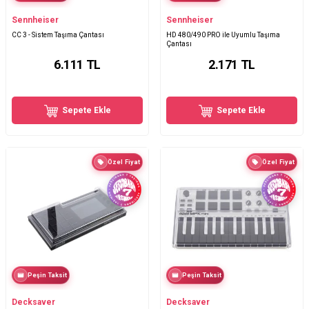
Sennheiser
Sennheiser
CC 3 - Sistem Taşıma Çantası
HD 480/490 PRO ile Uyumlu Taşıma
Çantası
6.111
TL
2.171
TL
Sepete Ekle
Sepete Ekle
Özel Fiyat
Özel Fiyat
Peşin Taksit
Peşin Taksit
Decksaver
Decksaver