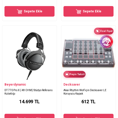
Sepete Ekle
Sepete Ekle
Özel Fiyat
Peşin Taksit
Beyerdynamic
Decksaver
DT 770 Pro X ( 48 OHM) Stüdyo Referans
Akai Rhythm Wolf için Decksaver LE
Kulaklığı
Koruyucu Kapak
14.699
TL
612
TL