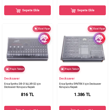
Sepete Ekle
Sepete Ekle
Özel Fiyat
Özel Fiyat
Peşin Taksit
Peşin Taksit
Decksaver
Decksaver
Erica Synths DB-01 & LXR-02 için
Erica Synths SYNTRX II için Decksaver
Decksaver Koruyucu Kapak
Koruyucu Kapak
816
TL
1.386
TL