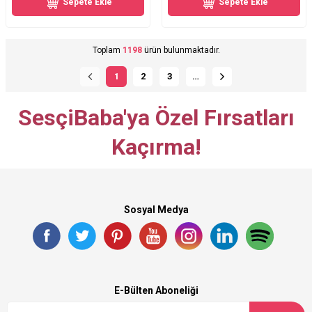
Sepete Ekle
Sepete Ekle
Toplam
1198
ürün bulunmaktadır.
1
2
3
…
SesçiBaba'ya Özel Fırsatları
Kaçırma!
Sosyal Medya
E-Bülten Aboneliği