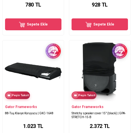
780
TL
928
TL
Sepete Ekle
Sepete Ekle
Peşin Taksit
Peşin Taksit
Gator Frameworks
Gator Frameworks
88-Tuş Klavye Koruyucu | GKC-1648
Stretchy speaker cover 15" (black) | GPA-
STRETCH-15-B
1.023
TL
2.372
TL