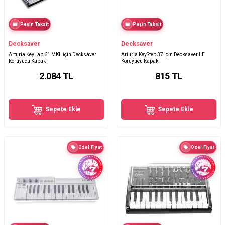
Peşin Taksit
Peşin Taksit
Decksaver
Decksaver
Arturia KeyLab 61 MKII için Decksaver
Arturia KeyStep 37 için Decksaver LE
Koruyucu Kapak
Koruyucu Kapak
2.084
TL
815
TL
Sepete Ekle
Sepete Ekle
Özel Fiyat
Özel Fiyat