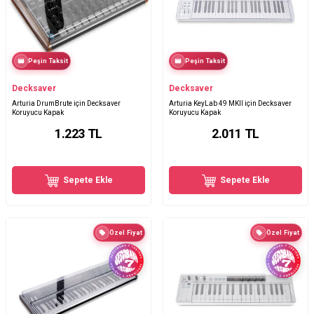
Peşin Taksit
Peşin Taksit
Decksaver
Decksaver
Arturia DrumBrute için Decksaver
Arturia KeyLab 49 MKII için Decksaver
Koruyucu Kapak
Koruyucu Kapak
1.223
TL
2.011
TL
Sepete Ekle
Sepete Ekle
Özel Fiyat
Özel Fiyat