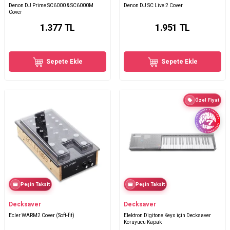
Denon DJ Prime SC6000 & SC6000M
Denon DJ SC Live 2 Cover
Cover
1.377
TL
1.951
TL
Sepete Ekle
Sepete Ekle
Özel Fiyat
Peşin Taksit
Peşin Taksit
Decksaver
Decksaver
Ecler WARM2 Cover (Soft-fit)
Elektron Digitone Keys için Decksaver
Koruyucu Kapak