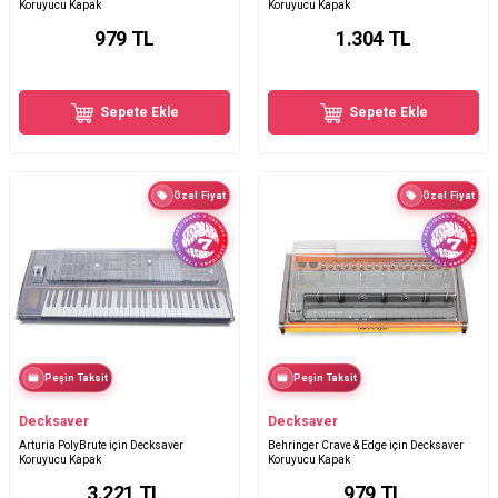
Koruyucu Kapak
Koruyucu Kapak
979
TL
1.304
TL
Sepete Ekle
Sepete Ekle
Özel Fiyat
Özel Fiyat
Peşin Taksit
Peşin Taksit
Decksaver
Decksaver
Arturia PolyBrute için Decksaver
Behringer Crave & Edge için Decksaver
Koruyucu Kapak
Koruyucu Kapak
3.221
TL
979
TL