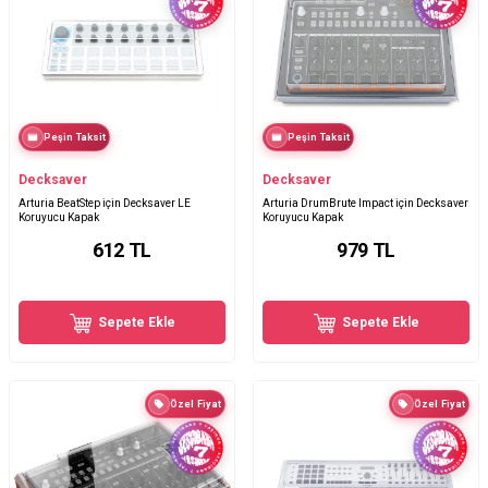
Peşin Taksit
Peşin Taksit
Decksaver
Decksaver
Arturia BeatStep için Decksaver LE
Arturia DrumBrute Impact için Decksaver
Koruyucu Kapak
Koruyucu Kapak
612
TL
979
TL
Sepete Ekle
Sepete Ekle
Özel Fiyat
Özel Fiyat