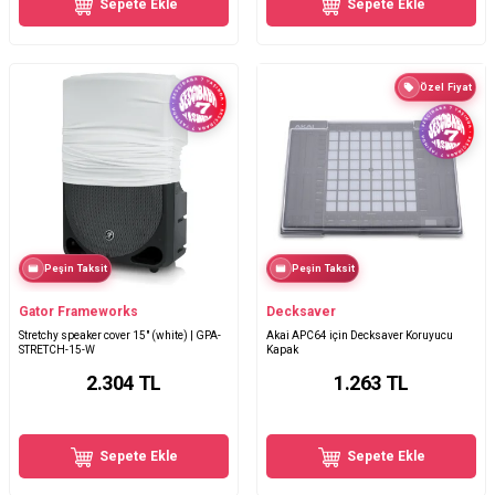
Sepete Ekle
Sepete Ekle
Özel Fiyat
Peşin Taksit
Peşin Taksit
Gator Frameworks
Decksaver
Stretchy speaker cover 15" (white) | GPA-
Akai APC64 için Decksaver Koruyucu
STRETCH-15-W
Kapak
2.304
TL
1.263
TL
Sepete Ekle
Sepete Ekle