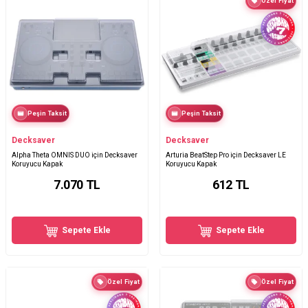
Özel Fiyat
Peşin Taksit
Peşin Taksit
Decksaver
Decksaver
Alpha Theta OMNIS DUO için Decksaver
Arturia BeatStep Pro için Decksaver LE
Koruyucu Kapak
Koruyucu Kapak
7.070
TL
612
TL
Sepete Ekle
Sepete Ekle
Özel Fiyat
Özel Fiyat