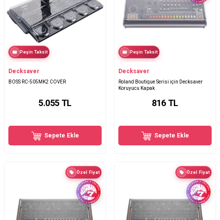
Peşin Taksit
Peşin Taksit
Decksaver
Decksaver
BOSS RC-505MK2 COVER
Roland Boutique Serisi için Decksaver
Koruyucu Kapak
5.055
TL
816
TL
Sepete Ekle
Sepete Ekle
Özel Fiyat
Özel Fiyat