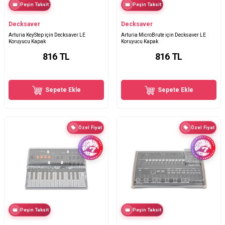
Peşin Taksit
Peşin Taksit
Decksaver
Decksaver
Arturia KeyStep için Decksaver LE
Arturia MicroBrute için Decksaver LE
Koruyucu Kapak
Koruyucu Kapak
816
TL
816
TL
Sepete Ekle
Sepete Ekle
Özel Fiyat
Özel Fiyat
Peşin Taksit
Peşin Taksit