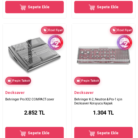
Sepete Ekle
Sepete Ekle
Özel Fiyat
Özel Fiyat
Peşin Taksit
Peşin Taksit
Decksaver
Decksaver
Behringer Pro X32 COMPACT cover
Behringer K-2, Neutron & Pro-1 için
Decksaver Koruyucu Kapak
2.852
TL
1.304
TL
Sepete Ekle
Sepete Ekle