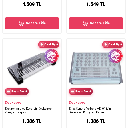
4.509
TL
1.549
TL
Sepete Ekle
Sepete Ekle
Özel Fiyat
Özel Fiyat
Peşin Taksit
Peşin Taksit
Decksaver
Decksaver
Elektron Analog Keys için Decksaver
Erica Synths Perkons HD-01 için
Koruyucu Kapak
Decksaver Koruyucu Kapak
1.386
TL
1.386
TL