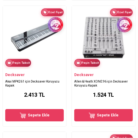
Özel Fiyat
Özel Fiyat
Peşin Taksit
Peşin Taksit
Decksaver
Decksaver
Akai MPK261 için Decksaver Koruyucu
Allen & Heath XONE:96 için Decksaver
Kapak
Koruyucu Kapak
2.413
TL
1.524
TL
Sepete Ekle
Sepete Ekle