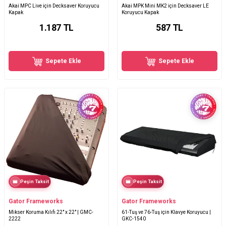
Akai MPC Live için Decksaver Koruyucu
Akai MPK Mini MK2 için Decksaver LE
Kapak
Koruyucu Kapak
1.187
TL
587
TL
Sepete Ekle
Sepete Ekle
Peşin Taksit
Peşin Taksit
Gator Frameworks
Gator Frameworks
Mikser Koruma Kılıfı 22" x 22" | GMC-
61-Tuş ve 76-Tuş için Klavye Koruyucu |
2222
GKC-1540