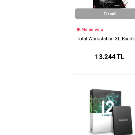
Tükendi
IK Multimedia
Total Workstation XL Bundl
13.244
TL