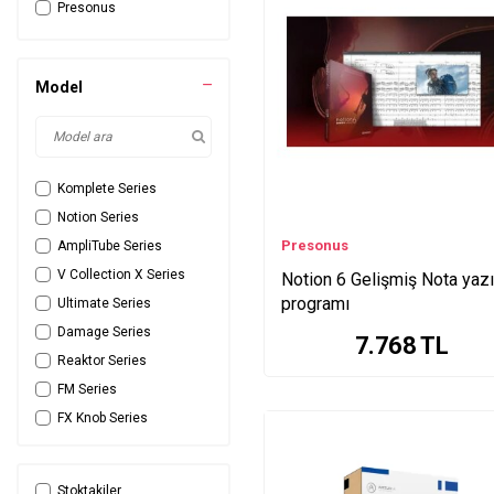
Presonus
Model
Komplete Series
Notion Series
Presonus
AmpliTube Series
V Collection X Series
Notion 6 Gelişmiş Nota yaz
programı
Ultimate Series
Damage Series
7.768
TL
Reaktor Series
FM Series
FX Knob Series
Pro Series
Absynth Series
Stoktakiler