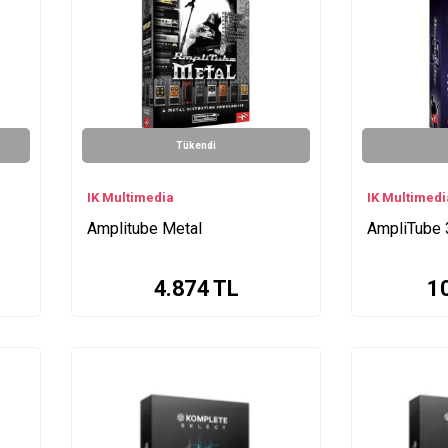
Tükendi
IK Multimedia
IK Multimedi
Amplitube Metal
AmpliTube 3
4.874
TL
1