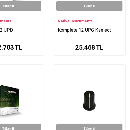
Tükendi
Tükendi
uments
Native Instruments
12 UPD
Komplete 12 UPG Kselect
2.703
TL
25.468
TL
Tükendi
Tükendi