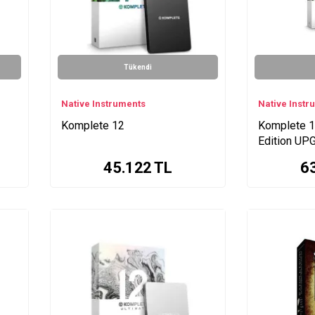
Tükendi
Native Instruments
Native Instr
Komplete 12
Komplete 12
Edition UP
45.122
TL
6