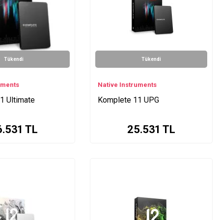
Tükendi
Tükendi
uments
Native Instruments
1 Ultimate
Komplete 11 UPG
6.531
TL
25.531
TL