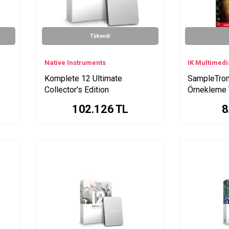
Tükendi
Native Instruments
IK Multimedi
Komplete 12 Ultimate
SampleTron
Collector's Edition
Örnekleme 
102.126
TL
8