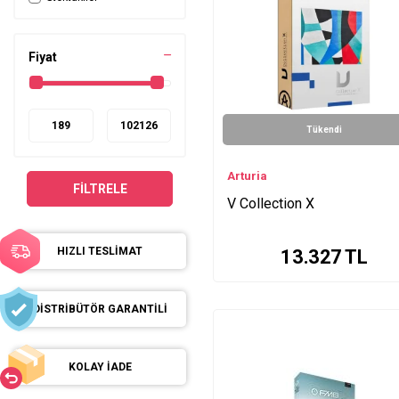
Amplitube Metal Series
T-RackS Series
SampleTron Enstrüman
Fiyat
Series
Total Workstation XL
Series
V Collection Series
Tükendi
Arturia
FILTRELE
V Collection X
HIZLI TESLİMAT
13.327
TL
DİSTRİBÜTÖR GARANTİLİ
KOLAY İADE