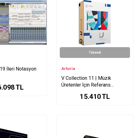
Tükendi
19 İleri Notasyon
Arturia
V Collection 11 | Müzik
Üretenler İçin Referans
6.098
TL
Enstüman Paketi
15.410
TL