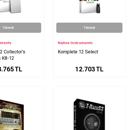
Tükendi
Tükendi
uments
Native Instruments
 Collector's
Komplete 12 Select
G K8-12
3.765
TL
12.703
TL