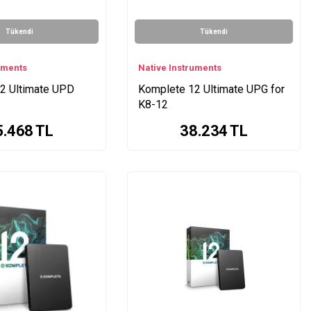
Tükendi
Tükendi
uments
Native Instruments
2 Ultimate UPD
Komplete 12 Ultimate UPG for
K8-12
5.468
TL
38.234
TL