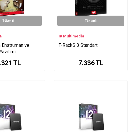
Tükendi
Tükendi
a
IK Multimedia
 Enstrüman ve
T-RackS 3 Standart
Yazılımı
.321
TL
7.336
TL