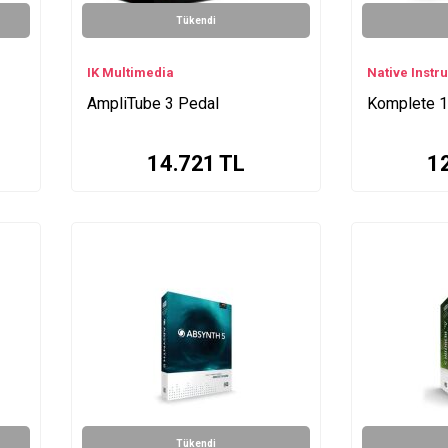
Tükendi
IK Multimedia
Native Instr
AmpliTube 3 Pedal
Komplete 
14.721
TL
1
Tükendi