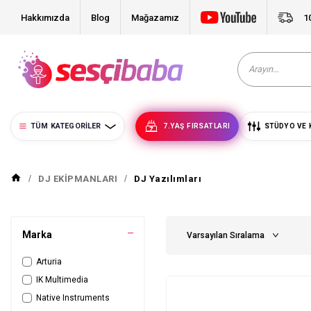
Hakkımızda
Blog
Mağazamız
1
TÜM KATEGORILER
7.YAŞ FIRSATLARI
STÜDYO VE 
DJ EKİPMANLARI
DJ Yazılımları
Marka
Arturia
IK Multimedia
Native Instruments