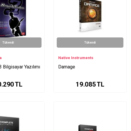
Tükendi
Tükendi
a
Native Instruments
 Bilgisayar Yazılımı
Damage
0.290
TL
19.085
TL