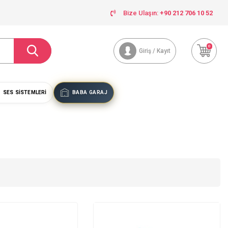
Bize Ulaşın:
+90 212 706 10 52
0
Giriş / Kayıt
SES SISTEMLERI
BABA GARAJ