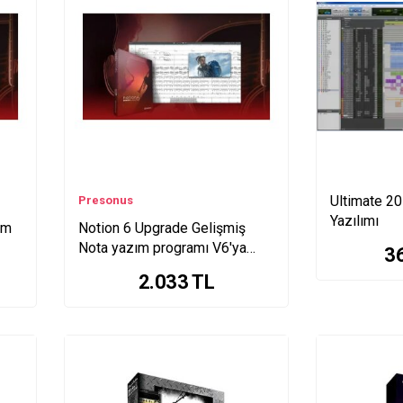
Ultimate 20
Presonus
Yazılımı
ım
Notion 6 Upgrade Gelişmiş
Nota yazım programı V6'ya
3
güncelleme
2.033
TL