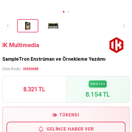
IK Multimedia
SampleTron Enstrüman ve Örnekleme Yazılımı
Ürün Kodu :
IKM0088
HAVALE İLE
8.321 TL
8.154 TL
TÜKENDI
GELINCE HABER VER