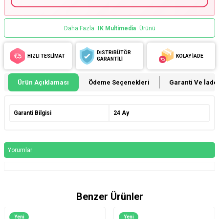
Daha Fazla
IK Multimedia
Ürünü
DİSTRİBÜTÖR
HIZLI TESLİMAT
KOLAY İADE
GARANTİLİ
Ürün Açıklaması
Ödeme Seçenekleri
Garanti Ve İade 
Garanti Bilgisi
24 Ay
Yorumlar
Benzer Ürünler
Yeni
Yeni