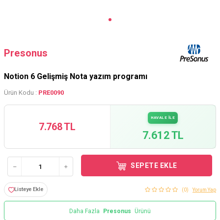
Presonus
Notion 6 Gelişmiş Nota yazım programı
Ürün Kodu :
PRE0090
HAVALE İLE
7.768 TL
7.612 TL
SEPETE EKLE
Listeye Ekle
(0)
Yorum Yap
Daha Fazla
Presonus
Ürünü