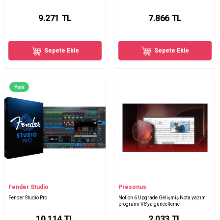
9.271
TL
7.866
TL
Sepete Ekle
Sepete Ekle
Yeni
Fender Studio
Presonus
Fender Studio Pro
Notion 6 Upgrade Gelişmiş Nota yazım
programı V6'ya güncelleme
10.114
TL
2.033
TL