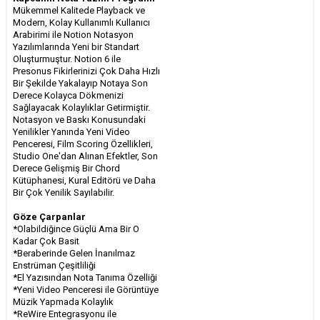
Mükemmel Kalitede Playback ve
Modern, Kolay Kullanımlı Kullanıcı
Arabirimi ile Notion Notasyon
Yazılımlarında Yeni bir Standart
Oluşturmuştur. Notion 6 ile
Presonus Fikirlerinizi Çok Daha Hızlı
Bir Şekilde Yakalayıp Notaya Son
Derece Kolayca Dökmenizi
Sağlayacak Kolaylıklar Getirmiştir.
Notasyon ve Baskı Konusundaki
Yenilikler Yanında Yeni Video
Penceresi, Film Scoring Özellikleri,
Studio One'dan Alınan Efektler, Son
Derece Gelişmiş Bir Chord
Kütüphanesi, Kural Editörü ve Daha
Bir Çok Yenilik Sayılabilir.
Göze Çarpanlar
*Olabildiğince Güçlü Ama Bir O
Kadar Çok Basit
*Beraberinde Gelen İnanılmaz
Enstrüman Çeşitliliği
*El Yazısından Nota Tanıma Özelliği
*Yeni Video Penceresi ile Görüntüye
Müzik Yapmada Kolaylık
*ReWire Entegrasyonu ile