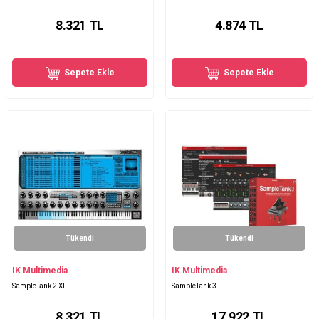
8.321
TL
4.874
TL
Sepete Ekle
Sepete Ekle
Tükendi
Tükendi
IK Multimedia
IK Multimedia
SampleTank 2 XL
SampleTank 3
8.321
TL
17.922
TL