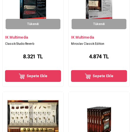
Tükendi
Tükendi
IK Multimedia
IK Multimedia
Classik Studio Reverb
Miroslav Classik Edition
8.321
TL
4.874
TL
Sepete Ekle
Sepete Ekle