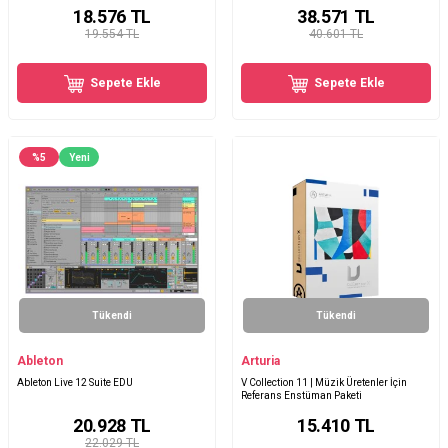
18.576
TL
38.571
TL
19.554 TL
40.601 TL
Sepete Ekle
Sepete Ekle
%
5
Yeni
Tükendi
Tükendi
Ableton
Arturia
Ableton Live 12 Suite EDU
V Collection 11 | Müzik Üretenler İçin
Referans Enstüman Paketi
20.928
TL
15.410
TL
22.029 TL