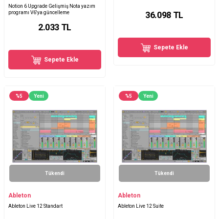
Notion 6 Upgrade Gelişmiş Nota yazım
programı V6'ya güncelleme
36.098
TL
2.033
TL
Sepete Ekle
Sepete Ekle
%
5
Yeni
%
5
Yeni
Tükendi
Tükendi
Ableton
Ableton
Ableton Live 12 Standart
Ableton Live 12 Suite