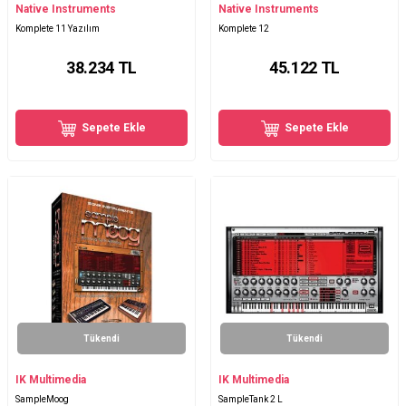
Native Instruments
Native Instruments
Komplete 11 Yazılım
Komplete 12
38.234
TL
45.122
TL
Sepete Ekle
Sepete Ekle
Tükendi
Tükendi
IK Multimedia
IK Multimedia
SampleMoog
SampleTank 2 L