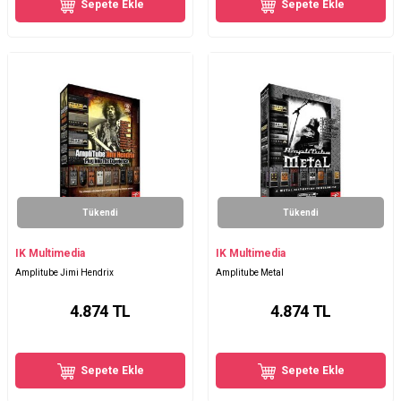
Sepete Ekle
Sepete Ekle
Tükendi
Tükendi
IK Multimedia
IK Multimedia
Amplitube Jimi Hendrix
Amplitube Metal
4.874
TL
4.874
TL
Sepete Ekle
Sepete Ekle