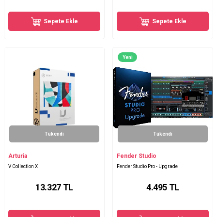
Sepete Ekle
Sepete Ekle
Yeni
Tükendi
Tükendi
Arturia
Fender Studio
V Collection X
Fender Studio Pro - Upgrade
13.327
TL
4.495
TL