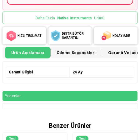
Daha Fazla
Native Instruments
Ürünü
DİSTRİBÜTÖR
HIZLI TESLİMAT
KOLAY İADE
GARANTİLİ
Ürün Açıklaması
Ödeme Seçenekleri
Garanti Ve İade 
Garanti Bilgisi
24 Ay
Yorumlar
Benzer Ürünler
Yeni
Yeni