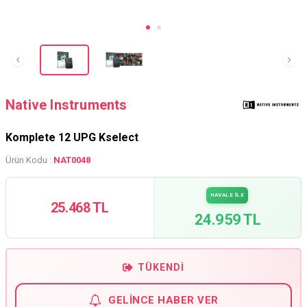
Native Instruments
Komplete 12 UPG Kselect
Ürün Kodu :
NAT0048
HAVALE İLE
25.468 TL
24.959 TL
TÜKENDI
GELINCE HABER VER