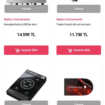
Tükendi
Tükendi
Native Instruments
Native Instruments
Komplete Audio 6 USB Ses kartı
Traktor Scratch A6 usb ses kartı
14.599
TL
11.730
TL
Sepete Ekle
Sepete Ekle
Tükendi
Tükendi