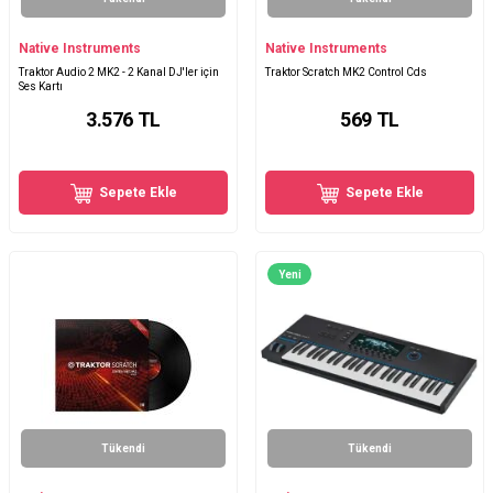
Native Instruments
Native Instruments
Traktor Audio 2 MK2 - 2 Kanal DJ'ler için
Traktor Scratch MK2 Control Cds
Ses Kartı
3.576
TL
569
TL
Sepete Ekle
Sepete Ekle
Yeni
Tükendi
Tükendi