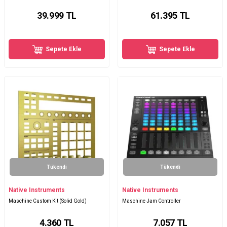
39.999
TL
61.395
TL
Sepete Ekle
Sepete Ekle
Tükendi
Tükendi
Native Instruments
Native Instruments
Maschine Custom Kit (Solid Gold)
Maschine Jam Controller
4.360
TL
7.057
TL