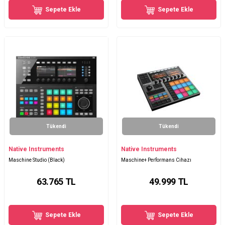
Sepete Ekle
Sepete Ekle
Tükendi
Tükendi
Native Instruments
Native Instruments
Maschine Studio (Black)
Maschine+ Performans Cihazı
63.765
TL
49.999
TL
Sepete Ekle
Sepete Ekle