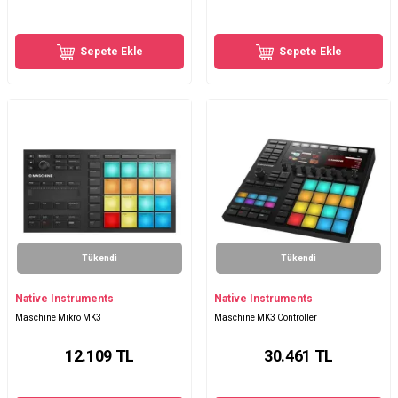
Sepete Ekle
Sepete Ekle
Tükendi
Tükendi
Native Instruments
Native Instruments
Maschine Mikro MK3
Maschine MK3 Controller
12.109
TL
30.461
TL