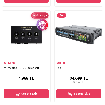
%
4
Özel Fiyat
M-Audio
MOTU
M-Track Duo HD | USB-C Ses Kartı
4pre
4.988
TL
34.699
TL
36.145 TL
Sepete Ekle
Sepete Ekle