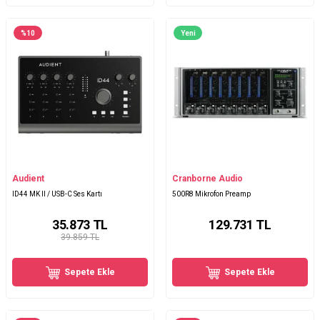
%
10
Yeni
Audient
Cranborne Audio
ID44 MK II / USB-C Ses Kartı
500R8 Mikrofon Preamp
35.873
TL
129.731
TL
39.859 TL
Sepete Ekle
Sepete Ekle