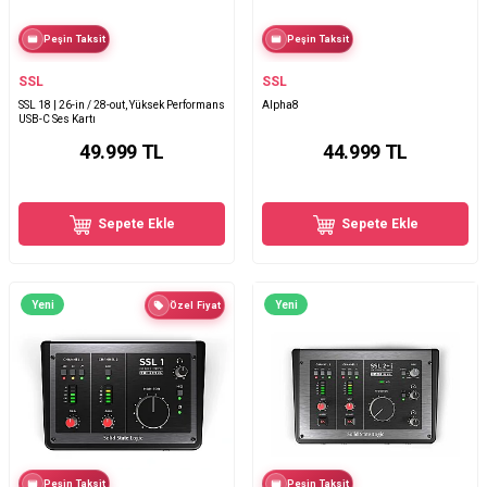
Peşin Taksit
Peşin Taksit
SSL
SSL
SSL 18 | 26-in / 28-out, Yüksek Performans
Alpha8
USB-C Ses Kartı
49.999
TL
44.999
TL
Sepete Ekle
Sepete Ekle
Yeni
Yeni
Özel Fiyat
Peşin Taksit
Peşin Taksit