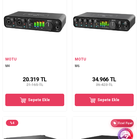
MOTU
MOTU
M4
M6
20.319
TL
34.966
TL
21.165 TL
36.423 TL
Sepete Ekle
Sepete Ekle
%
4
Özel Fiyat