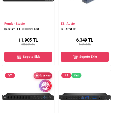
Fender Studio
ESI Audio
Quantum LT 4 - USB C Ses Kartı
GIGAPort DG
11.905
TL
6.349
TL
12.801 TL
6.614 TL
Sepete Ekle
Sepete Ekle
%
7
%
7
Yeni
Özel Fiyat