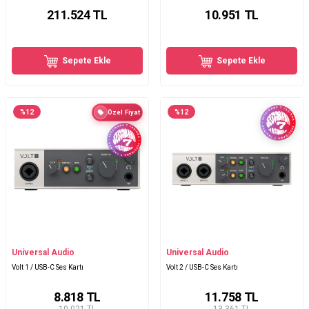
211.524
TL
10.951
TL
Sepete Ekle
Sepete Ekle
%
12
%
12
Özel Fiyat
Universal Audio
Universal Audio
Volt 1 / USB-C Ses Kartı
Volt 2 / USB-C Ses Kartı
8.818
TL
11.758
TL