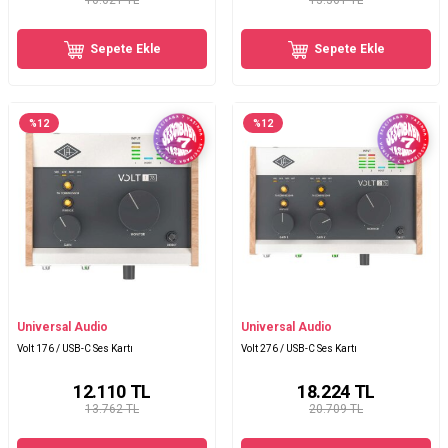
10.021 TL
13.361 TL
Sepete Ekle
Sepete Ekle
%
12
%
12
Universal Audio
Universal Audio
Volt 176 / USB-C Ses Kartı
Volt 276 / USB-C Ses Kartı
12.110
TL
18.224
TL
13.762 TL
20.709 TL