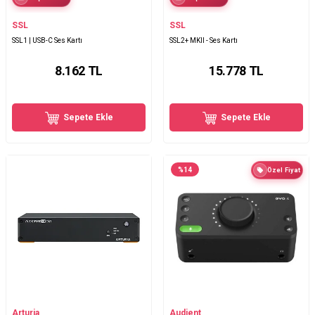
SSL
SSL
SSL1 | USB-C Ses Kartı
SSL2+ MKII - Ses Kartı
8.162
TL
15.778
TL
Sepete Ekle
Sepete Ekle
%
14
Özel Fiyat
Arturia
Audient