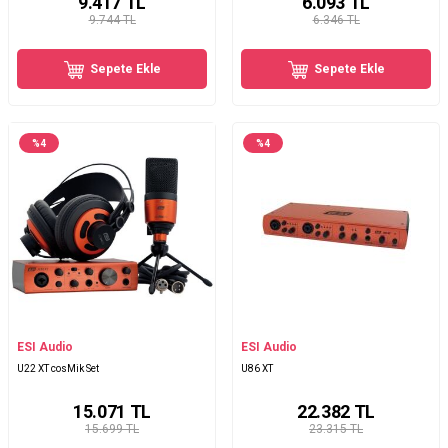
9.417
TL
6.093
TL
9.744 TL
6.346 TL
Sepete Ekle
Sepete Ekle
%
4
%
4
ESI Audio
ESI Audio
U22 XT cosMik Set
U86 XT
15.071
TL
22.382
TL
15.699 TL
23.315 TL