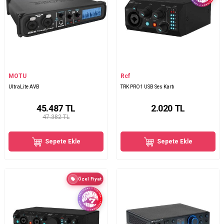
MOTU
Rcf
UltraLite AVB
TRK PRO1 USB Ses Kartı
45.487
TL
2.020
TL
47.382 TL
Sepete Ekle
Sepete Ekle
Özel Fiyat