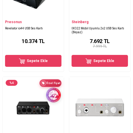
Presonus
Steinberg
Revelator io44 USB Ses Kartı
IXO22 Mobil Uyumlu 2x2 USB Ses Kartı
(Beyaz)
10.374
TL
7.692
TL
7.999 TL
Sepete Ekle
Sepete Ekle
%
4
Özel Fiyat