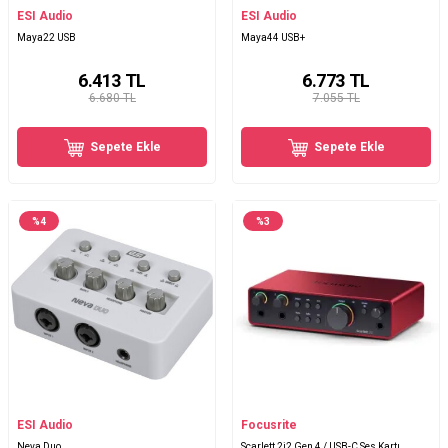
ESI Audio
ESI Audio
Maya22 USB
Maya44 USB+
6.413
TL
6.773
TL
6.680 TL
7.055 TL
Sepete Ekle
Sepete Ekle
%
4
%
3
ESI Audio
Focusrite
Neva Duo
Scarlett 2i2 Gen 4 / USB-C Ses Kartı