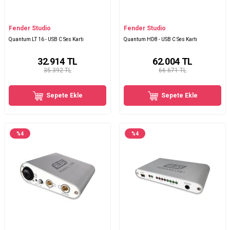
Fender Studio
Fender Studio
Quantum LT 16 - USB C Ses Kartı
Quantum HD8 - USB C Ses Kartı
32.914
TL
62.004
TL
35.392 TL
66.671 TL
Sepete Ekle
Sepete Ekle
%
4
%
4