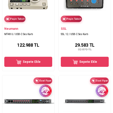
Peşin Taksit
Peşin Taksit
Neumann
SSL
MT48 U / USB-C Ses Kartı
SSL 12 / USB-C Ses Kartı
122.988
TL
29.583
TL
32.870 TL
Sepete Ekle
Sepete Ekle
Özel Fiyat
Özel Fiyat