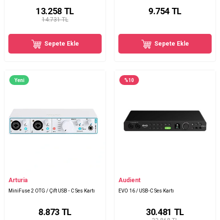
13.258
TL
9.754
TL
14.731 TL
Sepete Ekle
Sepete Ekle
Yeni
%
10
Arturia
Audient
MiniFuse 2 OTG / Çift USB - C Ses Kartı
EVO 16 / USB-C Ses Kartı
8.873
TL
30.481
TL