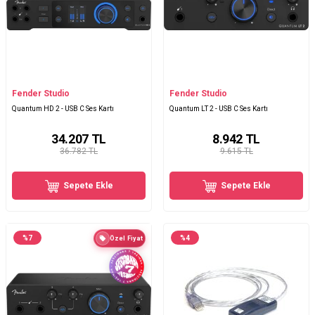
Fender Studio
Fender Studio
Quantum HD 2 - USB C Ses Kartı
Quantum LT 2 - USB C Ses Kartı
34.207
TL
8.942
TL
36.782 TL
9.615 TL
Sepete Ekle
Sepete Ekle
%
7
%
4
Özel Fiyat