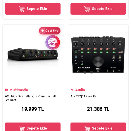
Sepete Ekle
Sepete Ekle
Özel Fiyat
IK Multimedia
M-Audio
AXE I/O - Gitaristler için Premium USB
AIR 192|14 / Ses Kartı
Ses Kartı
19.999
TL
21.386
TL
Sepete Ekle
Sepete Ekle