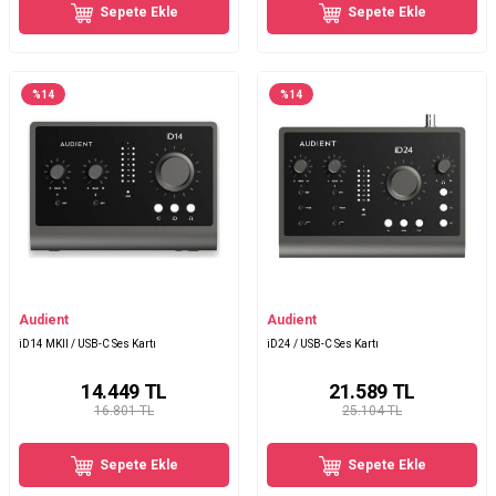
Sepete Ekle
Sepete Ekle
%
14
%
14
Audient
Audient
iD14 MKII / USB-C Ses Kartı
iD24 / USB-C Ses Kartı
14.449
TL
21.589
TL
16.801 TL
25.104 TL
Sepete Ekle
Sepete Ekle