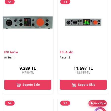
%
4
%
4
ESI Audio
ESI Audio
Amber i1
Amber i2
9.389
TL
11.697
TL
9.780 TL
12.185 TL
Sepete Ekle
Sepete Ekle
%
4
%
7
Özel Fiyat