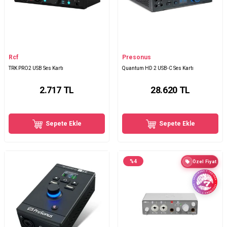
Rcf
Presonus
TRK PRO2 USB Ses Kartı
Quantum HD 2 USB-C Ses Kartı
2.717
TL
28.620
TL
Sepete Ekle
Sepete Ekle
%
4
Özel Fiyat