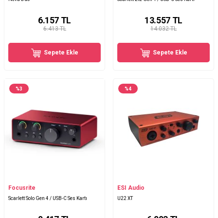
6.157
TL
13.557
TL
6.413 TL
14.032 TL
Sepete Ekle
Sepete Ekle
%
3
%
4
Focusrite
ESI Audio
Scarlett Solo Gen 4 / USB-C Ses Kartı
U22 XT