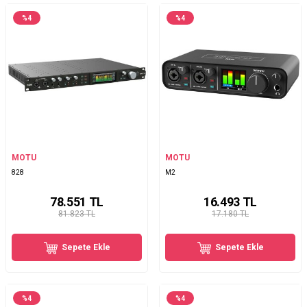
%
4
%
4
MOTU
MOTU
828
M2
78.551
TL
16.493
TL
81.823 TL
17.180 TL
Sepete Ekle
Sepete Ekle
%
4
%
4