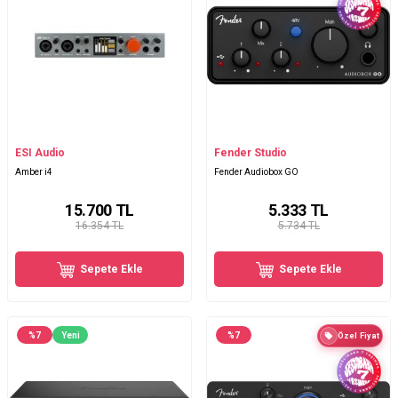
ESI Audio
Fender Studio
Amber i4
Fender Audiobox GO
15.700
TL
5.333
TL
16.354 TL
5.734 TL
Sepete Ekle
Sepete Ekle
%
7
Yeni
%
7
Özel Fiyat