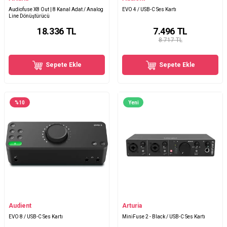
Audiofuse X8 Out | 8 Kanal Adat / Analog
EVO 4 / USB-C Ses Kartı
Line Dönüştürücü
18.336
TL
7.496
TL
8.717 TL
Sepete Ekle
Sepete Ekle
%
10
Yeni
Audient
Arturia
EVO 8 / USB-C Ses Kartı
MiniFuse 2 - Black / USB-C Ses Kartı