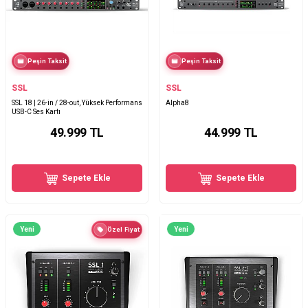
Peşin Taksit
Peşin Taksit
SSL
SSL
SSL 18 | 26-in / 28-out, Yüksek Performans
Alpha8
USB-C Ses Kartı
49.999
TL
44.999
TL
Sepete Ekle
Sepete Ekle
Yeni
Yeni
Özel Fiyat