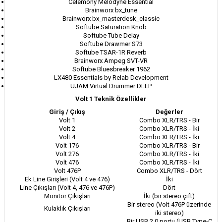
Celemony Melodyne Essential
Brainworx bx_tune
Brainworx bx_masterdesk_classic
Softube Saturation Knob
Softube Tube Delay
Softube Drawmer S73
Softube TSAR-1R Reverb
Brainworx Ampeg SVT-VR
Softube Bluesbreaker 1962
LX480 Essentials by Relab Development
UJAM Virtual Drummer DEEP
Volt 1 Teknik Özellikler
Giriş / Çıkış
Değerler
Volt 1
Combo XLR/TRS - Bir
Volt 2
Combo XLR/TRS - İki
Volt 4
Combo XLR/TRS - İki
Volt 176
Combo XLR/TRS - Bir
Volt 276
Combo XLR/TRS - İki
Volt 476
Combo XLR/TRS - İki
Volt 476P
Combo XLR/TRS - Dört
Ek Line Girişleri (Volt 4 ve 476)
İki
Line Çıkışları (Volt 4, 476 ve 476P)
Dört
Monitör Çıkışları
İki (bir stereo çift)
Bir stereo (Volt 476P üzerinde
Kulaklık Çıkışları
iki stereo)
Bir USB 2.0 portu (USB Type-C