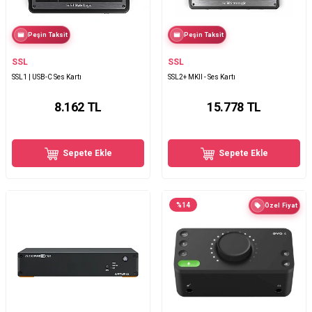
Peşin Taksit
Peşin Taksit
SSL
SSL
SSL1 | USB-C Ses Kartı
SSL2+ MKII - Ses Kartı
8.162
TL
15.778
TL
Sepete Ekle
Sepete Ekle
%
14
Özel Fiyat