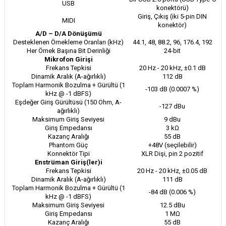
USB
konektörü)
Giriş, Çıkış (iki 5-pin DIN
MIDI
konektör)
A/D – D/A Dönüşümü
Desteklenen Örnekleme Oranları (kHz)
44.1, 48, 88.2, 96, 176.4, 192
Her Örnek Başına Bit Derinliği
24-bit
Mikrofon Girişi
Frekans Tepkisi
20 Hz - 20 kHz, ±0.1 dB
Dinamik Aralık (A-ağırlıklı)
112 dB
Toplam Harmonik Bozulma + Gürültü (1
-103 dB (0.0007 %)
kHz @ -1 dBFS)
Eşdeğer Giriş Gürültüsü (150 Ohm, A-
-127 dBu
ağırlıklı)
Maksimum Giriş Seviyesi
9 dBu
Giriş Empedansı
3 kΩ
Kazanç Aralığı
55 dB
Phantom Güç
+48V (seçilebilir)
Konnektör Tipi
XLR Dişi, pin 2 pozitif
Enstrüman Giriş(ler)i
Frekans Tepkisi
20 Hz - 20 kHz, ±0.05 dB
Dinamik Aralık (A-ağırlıklı)
111 dB
Toplam Harmonik Bozulma + Gürültü (1
-84 dB (0.006 %)
kHz @ -1 dBFS)
Maksimum Giriş Seviyesi
12.5 dBu
Giriş Empedansı
1 MΩ
Kazanç Aralığı
55 dB