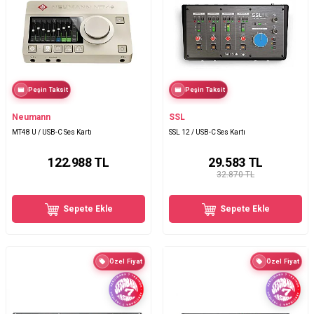
Peşin Taksit
Peşin Taksit
Neumann
SSL
MT48 U / USB-C Ses Kartı
SSL 12 / USB-C Ses Kartı
122.988
TL
29.583
TL
32.870 TL
Sepete Ekle
Sepete Ekle
Özel Fiyat
Özel Fiyat