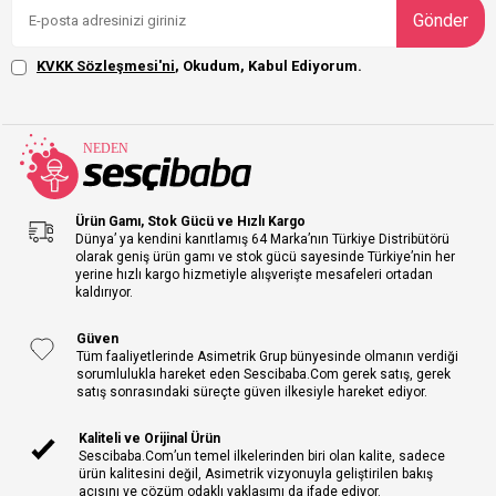
Gönder
KVKK Sözleşmesi'ni
, Okudum, Kabul Ediyorum.
Ürün Gamı, Stok Gücü ve Hızlı Kargo
Dünya’ ya kendini kanıtlamış 64 Marka’nın Türkiye Distribütörü
olarak geniş ürün gamı ve stok gücü sayesinde Türkiye’nin her
yerine hızlı kargo hizmetiyle alışverişte mesafeleri ortadan
kaldırıyor.
Güven
Tüm faaliyetlerinde Asimetrik Grup bünyesinde olmanın verdiği
sorumlulukla hareket eden Sescibaba.Com gerek satış, gerek
satış sonrasındaki süreçte güven ilkesiyle hareket ediyor.
Kaliteli ve Orijinal Ürün
Sescibaba.Com’un temel ilkelerinden biri olan kalite, sadece
ürün kalitesini değil, Asimetrik vizyonuyla geliştirilen bakış
açısını ve çözüm odaklı yaklaşımı da ifade ediyor.