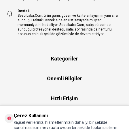
Destek
Sescibaba.Com; ürün gamı, güven ve kalite anlayışının yanı sıra
sunduğu Teknik Destekle de en üst seviyede müşteri
memnuniyetini hedefliyor. Sescibaba.Com, satış sürecinde
sunduğu profesyonel desteği, satış sonrasında da her türlü
sorunun en hızlı şekilde çözümüyle de devam ettiriyor.
Kategoriler
Önemli Bilgiler
Hızlı Erişim
Çerez Kullanımı
Üye
Kişisel verileriniz, hizmetlerimizin daha iyi bir şekilde
sunulması için mevzuata uygun bir şekilde toplanıp işlenir.