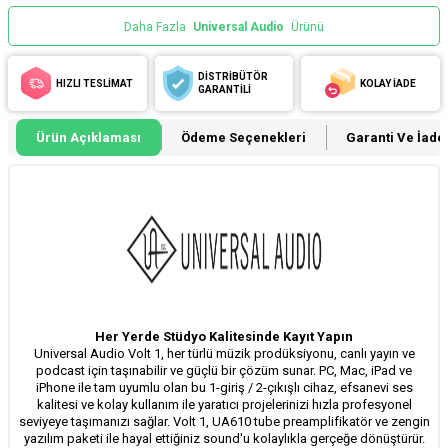
Daha Fazla
Universal Audio
Ürünü
DİSTRİBÜTÖR
HIZLI TESLİMAT
KOLAY İADE
GARANTİLİ
Ürün Açıklaması
Ödeme Seçenekleri
Garanti Ve İade 
Her Yerde Stüdyo Kalitesinde Kayıt Yapın
Universal Audio Volt 1, her türlü müzik prodüksiyonu, canlı yayın ve
podcast için taşınabilir ve güçlü bir çözüm sunar. PC, Mac, iPad ve
iPhone ile tam uyumlu olan bu 1-giriş / 2-çıkışlı cihaz, efsanevi ses
kalitesi ve kolay kullanım ile yaratıcı projelerinizi hızla profesyonel
seviyeye taşımanızı sağlar. Volt 1, UA610 tube preamplifikatör ve zengin
yazılım paketi ile hayal ettiğiniz sound'u kolaylıkla gerçeğe dönüştürür.