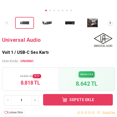
Universal Audio
Volt 1 / USB-C Ses Kartı
Ürün Kodu :
UNI0061
HAVALE İLE
10.021 TL
%12
8.818 TL
8.642 TL
SEPETE EKLE
Listeye Ekle
(0)
Yorum Yap