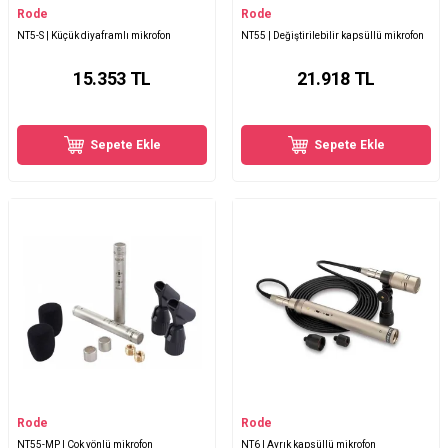
Rode
Rode
NT5-S | Küçük diyaframlı mikrofon
NT55 | Değiştirilebilir kapsüllü mikrofon
15.353
TL
21.918
TL
Sepete Ekle
Sepete Ekle
Rode
Rode
NT55-MP | Çok yönlü mikrofon
NT6 | Ayrık kapsüllü mikrofon