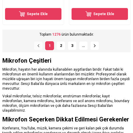
Sepete Ekle
Sepete Ekle
Toplam
1276
ürün bulunmaktadır.
1
2
3
…
Mikrofon Çeşitleri
Mikrofon, hayatın her alanında kullanabilen aygıtlardan biridir. Fakat tabii ki
mikrofonun en önemli kullanım alanlarından biri müziktir. Profesyonel olarak
müzikle uğraşan biri için hayati önem taşıyan mikrofonların birden fazla çeşidi
mevcuttur. Sesçi Baba’da dünyaca ünlü markaların en iyi mikrofon çeşitleri
mevcuttur.
Vokal mikrofonlar, telsiz mikrofonlar, enstrüman mikrofonlar, kayıt
mikrofonları, kamera mikrofonu, konferans ve acil anons mikrofonu, boundary
mikrofon, ölçüm mikrofonları ve çok daha fazlasına Sesçi Baba’dan
ulaşabilirsiniz.
Mikrofon Seçerken Dikkat Edilmesi Gerekenler
Konferans, YouTube, müzik, kemera çekimi ve geri kalan pek çok durumda
tercih edilen mikrofonlar condenser ve dinamik olmak üzere ikiye ayrılırlar.