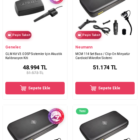
Peşin Taksit
Peşin Taksit
Genelec
Neumann
GLM Kit V3.0 DSP Sistemler İçin Akustik
MCM 114 Set Bass / Clip-On Minyatür
Kalibrasyon Kiti
Cardioid Mikrofon Sistemi
48.994
TL
51.174
TL
51.573 TL
Sepete Ekle
Sepete Ekle
Yeni