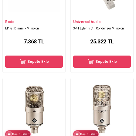
Rode
Universal Audio
M1-S | Dinamik Mikrofon
SP-1 Eşlenik Çift Condenser Mikrofon
7.368
TL
25.322
TL
Sepete Ekle
Sepete Ekle
Peşin Taksit
Peşin Taksit