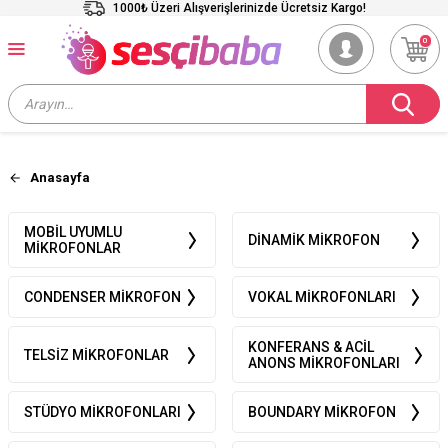
1000₺ Üzeri Alışverişlerinizde Ücretsiz Kargo!
0
Anasayfa
MOBIL UYUMLU
DINAMIK MIKROFON
MIKROFONLAR
CONDENSER MIKROFON
VOKAL MIKROFONLARI
KONFERANS & ACIL
TELSIZ MIKROFONLAR
ANONS MIKROFONLARI
STÜDYO MIKROFONLARI
BOUNDARY MIKROFON