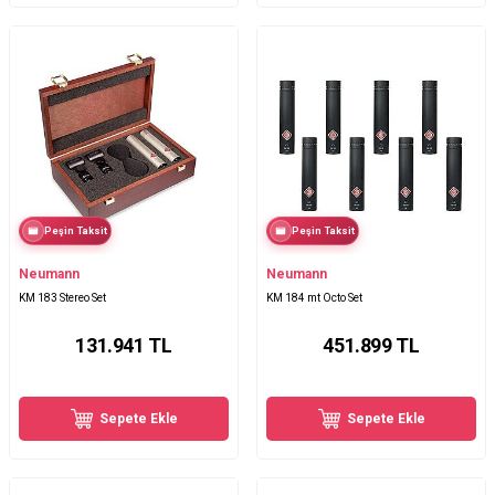
Peşin Taksit
Peşin Taksit
Neumann
Neumann
KM 183 Stereo Set
KM 184 mt Octo Set
131.941
TL
451.899
TL
Sepete Ekle
Sepete Ekle