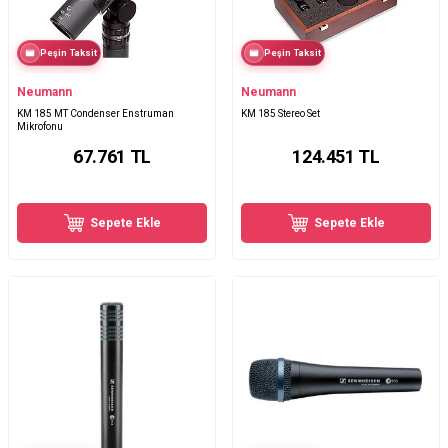
Peşin Taksit
Peşin Taksit
Neumann
Neumann
KM 185 MT Condenser Enstruman
KM 185 Stereo Set
Mikrofonu
67.761
TL
124.451
TL
Sepete Ekle
Sepete Ekle