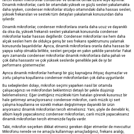
Dinamik mikrofonlar, canlı bir ortamdaki yüksek ve güçlü sesleri yakalamakta
daha iyiyken, condenser mikrofonlar stüdyo ortamındaki daha hassas sesleri,
yüksek frekansları ve sesteki tüm detayları yakalamak konusundan daha
iyilerdir.
Dinamik mikrofonlar, condenser mikrofonlara oranla daha ucuz ve dayanıklı
da olsa da, yüksek frekanslı sesleri yakalamak konusunda condenser
mikrofonlar kadar hassas değillerdir. Condenser mikrofonlar ise hem daha
alçak sesleri hem de oldukça geniş bir ses frekans spektrumunu yalamak
konusunda başarılıdırlar. Ayrıca, dinamik mikrofonlara oranla daha hassas bir
yapıya sahip olmakla birlikte, sesleri gerçeğe en yakın şekilde yansıtırlar. Fakat
aynı zamanda condenser mikrofonlar dinamik mikrofonlara daha pahalı ve
çok daha hassastır ve çok yüksek seslerde genellikle pek de iyi bir
performans göstermezler.
Ayrıca dinamik mikrofonlar herhangi bir güç kaynağına ihtiyaç duymazlar ve
zorlu çalışma koşullarına condenser mikrofonlardan çok daha uygunlardır.
Bu sebeplerden dolayı, mikrofon seçimi yaparken nasıl bir ortamda
çalışacağınızı ve mikrofondan beklentinizi detaylı bir şekile düşünüp
belirlemelisiniz. Eğer ürettiğiniz müzikteki tüm hataları görerek kusursuz bir
hale getirmeyi amaçlıyorsanız condenser mikrofon, canlı müzik içi sert
çalışma koşullarına ve sürekli mekan değiştirmeye dayanıklı bir ürün
arıyorsanız dinamik mikrofonları tercih etmelisiniz. Yani, şöyle de denebilir ki,
albüm kaydı yapacaksınız condenser mikrofonları, canlı müzik yapacaksanız
dinamik mikrofonları tercih etmenizde fayda vardır.
Tabii, mikrofon seçerken dikkat etmeniz gereken diğer etmenler de mevcuttur.
Mikrofonu nerede ve ne amaçla kullanmayı amaçladığınız, frekans aralığı,