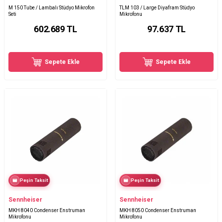
M 150 Tube / Lambalı Stüdyo Mikrofon
TLM 103 / Large Diyafram Stüdyo
Seti
Mikrofonu
602.689
TL
97.637
TL
Sepete Ekle
Sepete Ekle
Peşin Taksit
Peşin Taksit
Sennheiser
Sennheiser
MKH 8040 Condenser Enstruman
MKH 8050 Condenser Enstruman
Mikrofonu
Mikrofonu