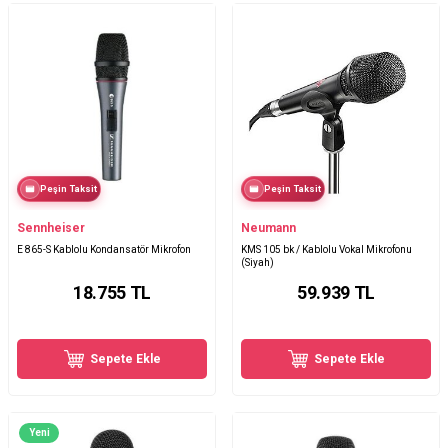
Peşin Taksit
Peşin Taksit
Sennheiser
Neumann
E 865-S Kablolu Kondansatör Mikrofon
KMS 105 bk / Kablolu Vokal Mikrofonu
(Siyah)
18.755
TL
59.939
TL
Sepete Ekle
Sepete Ekle
Yeni