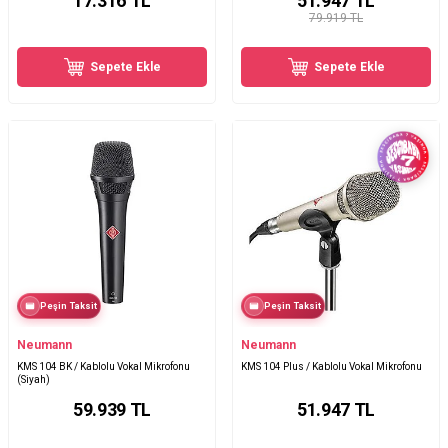
17.316
TL
51.947
TL
79.919 TL
Sepete Ekle
Sepete Ekle
Peşin Taksit
Peşin Taksit
Neumann
Neumann
KMS 104 BK / Kablolu Vokal Mikrofonu
KMS 104 Plus / Kablolu Vokal Mikrofonu
(Siyah)
59.939
TL
51.947
TL