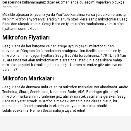
beraberinde kullanacağınız diğer ekipmanlar da bu seçimi yaparken oldukça
önemlidir.
Müzikle uğraşan biriyseniz ya da YouTube kanalınız varsa ya da konferans için
iyi bir mikrofon arıyorsanız, aradığınız tüm özelliklere sahip mikrofonlara Sesçi
Baba’dan ulaşabilirsiniz. Sesçi Baba en iyi mikrofon markalarını ve mikrofon
fiyatlarını sunmaktadır.
Mikrofon Fiyatları
Sesçi Baba’da her bütçeye ve her isteğe uygun çeşitli mikrofon türleri
mevcuttur. Dünyaca ünlü markaların aradığınız tüm özelliklere sahip en iyi
mikrofonlarını en uygun fiyatlara Sesçi Baba’da bulabilirsiniz. 170 TL ila 84bin
TL arasında yer alan mikrofonlarımız arasında istediğiniz özelliklere sahip
mikrofon çeşidini bulmak hiç de zor değil. Hemen sitemize göz atmaya ne
dersiniz?
Mikrofon Markaları
Sesçi Baba’da dünyaca ünlü ve en iyi mikrofon markaları yer almaktadır. Audio
Technica, Shure, Sennheiser, Neumann, Rode, AKG, Behringer gibi en iyi
mikrofon markalarının ürünlerine göz atmak için tek yapmanız gereken Sesçi
Baba’yı ziyaret etmek. Mikrofon almaktaki amacınız ne olursa olsun, bu
markaların ürünleri arasında isteklerinize uyan mikrofonu rahatlıkla
bulabileceksiniz. Hemen Sesçi Baba’yı ziyaret edin!