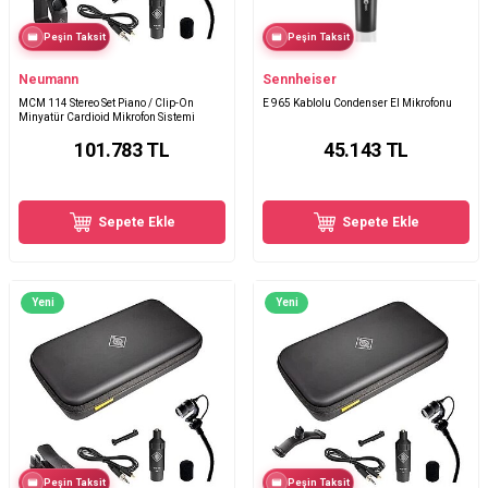
Peşin Taksit
Peşin Taksit
Neumann
Sennheiser
MCM 114 Stereo Set Piano / Clip-On
E 965 Kablolu Condenser El Mikrofonu
Minyatür Cardioid Mikrofon Sistemi
101.783
TL
45.143
TL
Sepete Ekle
Sepete Ekle
Yeni
Yeni
Peşin Taksit
Peşin Taksit