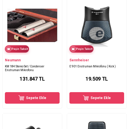
Peşin Taksit
Peşin Taksit
Neumann
Sennheiser
KM 184 Stereo Set / Condenser
E 901 Enstruman Mikrofonu ( Kick )
Enstruman Mikrofonu
131.847
TL
19.509
TL
Sepete Ekle
Sepete Ekle