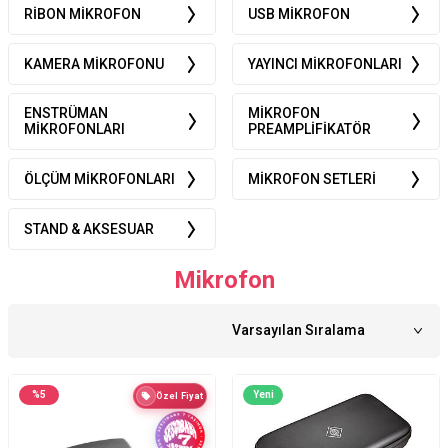
RIBON MIKROFON
USB MIKROFON
KAMERA MIKROFONU
YAYINCI MIKROFONLARI
ENSTRÜMAN
MIKROFON
MIKROFONLARI
PREAMPLIFIKATÖR
ÖLÇÜM MIKROFONLARI
MIKROFON SETLERI
STAND & AKSESUAR
Mikrofon
%
5
Yeni
Özel Fiyat