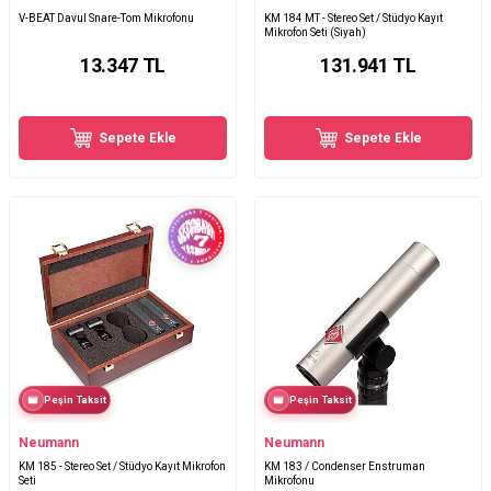
V-BEAT Davul Snare-Tom Mikrofonu
KM 184 MT - Stereo Set / Stüdyo Kayıt
Mikrofon Seti (Siyah)
13.347
TL
131.941
TL
Sepete Ekle
Sepete Ekle
Peşin Taksit
Peşin Taksit
Neumann
Neumann
KM 185 - Stereo Set / Stüdyo Kayıt Mikrofon
KM 183 / Condenser Enstruman
Seti
Mikrofonu