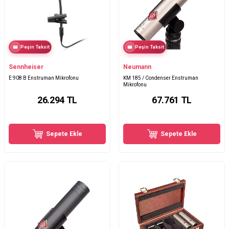
Peşin Taksit
Peşin Taksit
Sennheiser
Neumann
E 908 B Enstruman Mikrofonu
KM 185 / Condenser Enstruman
Mikrofonu
26.294
TL
67.761
TL
Sepete Ekle
Sepete Ekle