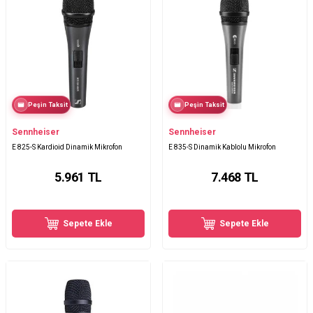
Peşin Taksit
Peşin Taksit
Sennheiser
Sennheiser
E 825-S Kardioid Dinamik Mikrofon
E 835-S Dinamik Kablolu Mikrofon
5.961
TL
7.468
TL
Sepete Ekle
Sepete Ekle