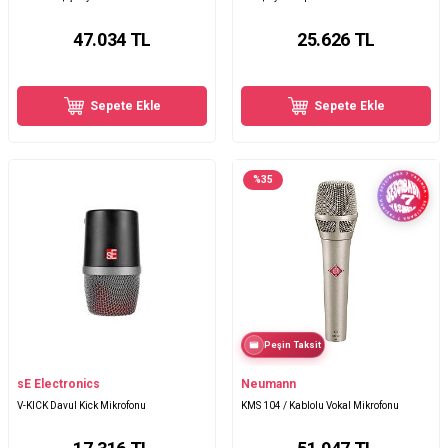
47.034
TL
25.626
TL
Sepete Ekle
Sepete Ekle
%
35
Peşin Taksit
sE Electronics
Neumann
V-KICK Davul Kick Mikrofonu
KMS 104 / Kablolu Vokal Mikrofonu