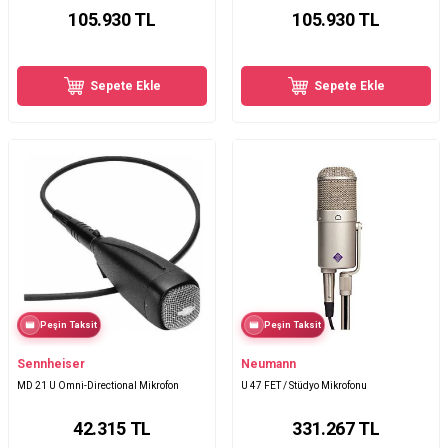
105.930
TL
105.930
TL
Sepete Ekle
Sepete Ekle
Peşin Taksit
Peşin Taksit
Sennheiser
Neumann
MD 21 U Omni-Directional Mikrofon
U 47 FET / Stüdyo Mikrofonu
42.315
TL
331.267
TL