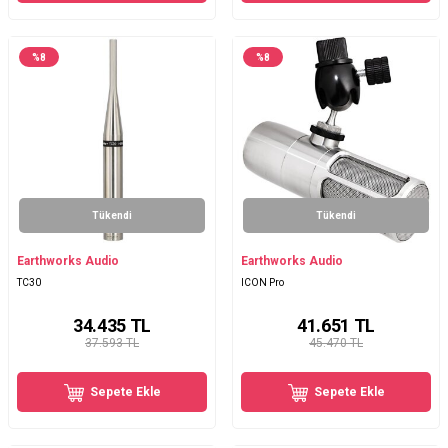
%
8
%
8
Tükendi
Tükendi
Earthworks Audio
Earthworks Audio
TC30
ICON Pro
34.435
TL
41.651
TL
37.593 TL
45.470 TL
Sepete Ekle
Sepete Ekle