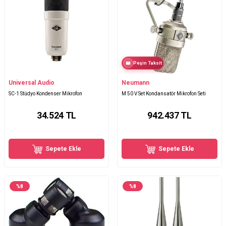
Peşin Taksit
Universal Audio
Neumann
SC-1 Stüdyo Kondenser Mikrofon
M 50 V Set Kondansatör Mikrofon Seti
34.524
TL
942.437
TL
Sepete Ekle
Sepete Ekle
%
8
%
8