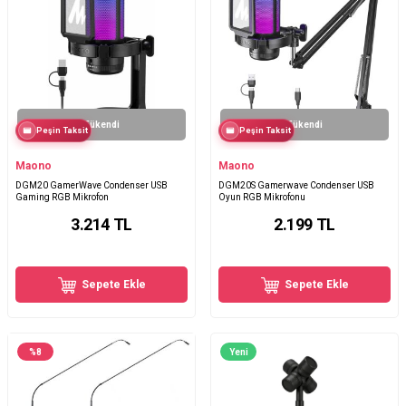
Tükendi
Tükendi
Peşin Taksit
Peşin Taksit
Maono
Maono
DGM20 GamerWave Condenser USB
DGM20S Gamerwave Condenser USB
Gaming RGB Mikrofon
Oyun RGB Mikrofonu
3.214
TL
2.199
TL
Sepete Ekle
Sepete Ekle
%
8
Yeni