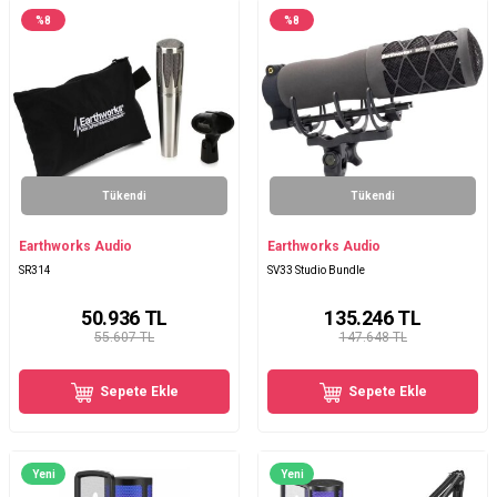
%
8
%
8
Tükendi
Tükendi
Earthworks Audio
Earthworks Audio
SR314
SV33 Studio Bundle
50.936
TL
135.246
TL
55.607 TL
147.648 TL
Sepete Ekle
Sepete Ekle
Yeni
Yeni