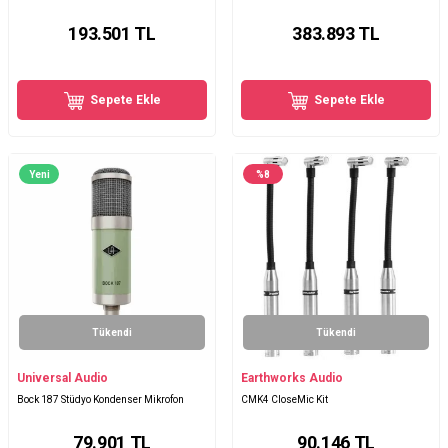
193.501
TL
383.893
TL
Sepete Ekle
Sepete Ekle
Yeni
%
8
Tükendi
Tükendi
Universal Audio
Earthworks Audio
Bock 187 Stüdyo Kondenser Mikrofon
CMK4 CloseMic Kit
79.901
TL
90.146
TL