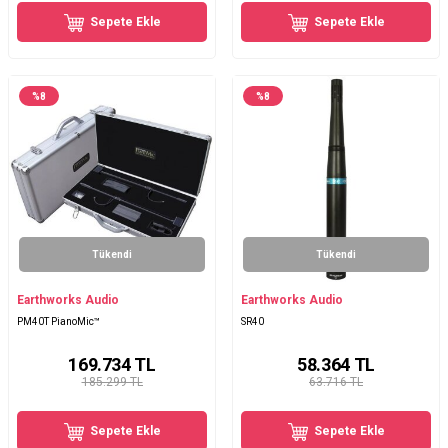
Sepete Ekle
Sepete Ekle
%
8
%
8
Tükendi
Tükendi
Earthworks Audio
Earthworks Audio
PM40T PianoMic™
SR40
169.734
TL
58.364
TL
185.299 TL
63.716 TL
Sepete Ekle
Sepete Ekle