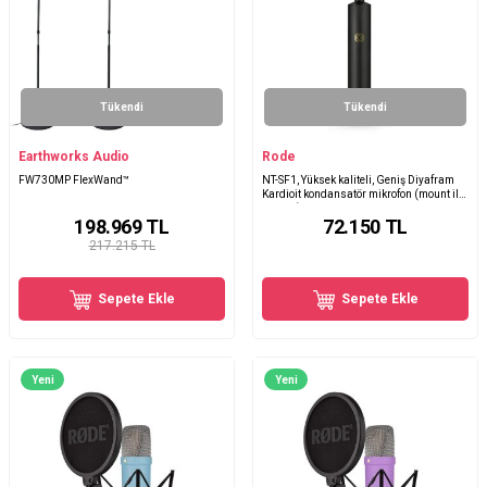
Tükendi
Tükendi
Earthworks Audio
Rode
FW730MP FlexWand™
NT-SF1, Yüksek kaliteli, Geniş Diyafram
Kardioit kondansatör mikrofon (mount ile
birlikte)
198.969
TL
72.150
TL
217.215 TL
Sepete Ekle
Sepete Ekle
Yeni
Yeni