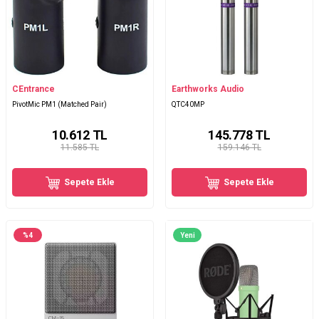
CEntrance
Earthworks Audio
PivotMic PM1 (Matched Pair)
QTC40MP
10.612
TL
145.778
TL
11.585 TL
159.146 TL
Sepete Ekle
Sepete Ekle
%
4
Yeni