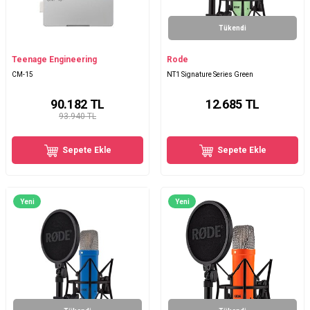
Tükendi
Teenage Engineering
Rode
CM-15
NT1 Signature Series Green
90.182
TL
12.685
TL
93.940 TL
Sepete Ekle
Sepete Ekle
Yeni
Yeni