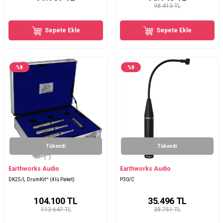
98.413 TL
Sepete Ekle
Sepete Ekle
%
8
%
8
Tükendi
Tükendi
Earthworks Audio
Earthworks Audio
DK25/L DrumKit™ (4lü Paket)
P30/C
104.100
TL
35.496
TL
113.647 TL
38.751 TL