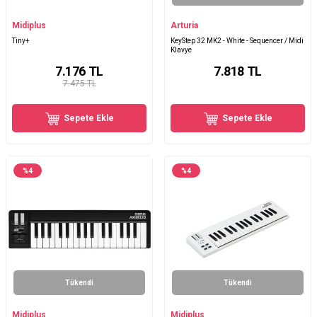
Midiplus
Arturia
Tiny+
KeyStep 32 MK2 - White - Sequencer / Midi
Klavye
7.176
TL
7.818
TL
7.475 TL
Sepete Ekle
Sepete Ekle
%
4
%
4
Tükendi
Tükendi
Midiplus
Midiplus