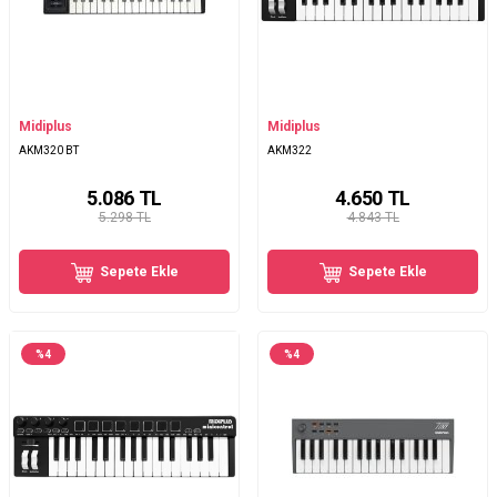
Midiplus
Midiplus
AKM320 BT
AKM322
5.086
TL
4.650
TL
5.298 TL
4.843 TL
Sepete Ekle
Sepete Ekle
%
4
%
4