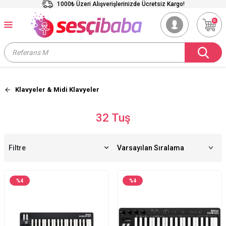
1000₺ Üzeri Alışverişlerinizde Ücretsiz Kargo!
0
Klavyeler & Midi Klavyeler
32 Tuş
Filtre
%
4
%
4