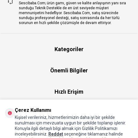
Sescibaba.Com; ürün gamı, güven ve kalite anlayışının yanı sıra
sunduğu Teknik Destekle de en üst seviyede müşteri
memnuniyetini hedefliyor. Sescibaba.Com, satış sürecinde
sunduğu profesyonel desteği, satış sonrasında da her türlü
sorunun en hızlı şekilde çözümüyle de devam ettiriyor.
Kategoriler
Önemli Bilgiler
Hızlı Erişim
Çerez Kullanımı
Üye
Kişisel verileriniz, hizmetlerimizin daha iyi bir şekilde
sunulması için mevzuata uygun bir şekilde toplanıp işlenir.
Konuyla ilgili detaylı bilgi almak için Gizlilik Politikamızı
Hakkımızda
inceleyebilirsiniz.
Reddet
seçeneğine tıklamanız halinde