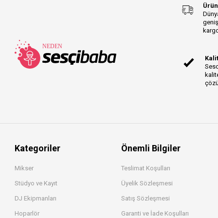
Ürün
Dünya
geniş
kargo
Kali
Sesc
kalit
çözü
Kategoriler
Önemli Bilgiler
Mikser
Teslimat Koşulları
Stüdyo ve Kayıt
Üyelik Sözleşmesi
DJ Ekipmanları
Satış Sözleşmesi
Hoparlör
Garanti ve İade Koşulları