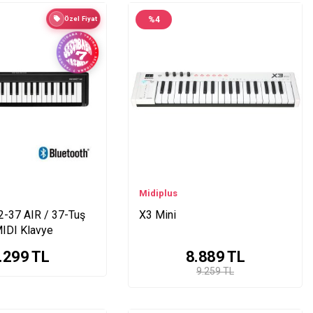
Özel Fiyat
%
4
Midiplus
-37 AIR / 37-Tuş
X3 Mini
MIDI Klavye
.299
TL
8.889
TL
9.259 TL