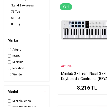
Stand & Aksesuar
Yeni
73 Tuş
61 Tuş
88 Tuş
32 Tuş
Marka
Arturia
KORG
Midiplus
Arturia
Novation
Minilab 37 | Yeni Nesil 37-
Worlde
Keyboard / Controller (BEY
8.216
TL
Model
Minilab Series