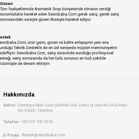
Güven
Tüm faaliyetlerinde Asimetrik Grup bünyesinde olmanın verdiği
sorumlulukla hareket eden Sescibaba.Com gerek satış, gerek satış
sonrasındaki süreçte güven ilkesiyle hareket ediyor.
estek
escibaba.Com; ürün gamı, güven ve kalite anlayışının yanı sıra
unduğu Teknik Destekle de en üst seviyede müşteri memnuniyetini
edefliyor. Sescibaba.Com, satış sürecinde sunduğu profesyonel
esteği, satış sonrasında da her türlü sorunun en hızlı şekilde
özümüyle de devam ettiriyor.
Hakkımızda
Adres:
Esentepe Mah. Kore Şehitleri Cad. Deniz İş Hanı No:34 İç Kapı
No:4 Şişli / İstanbul
+90 212 706 10 52
Telefon:
destek@sescibaba.com
E-Posta: