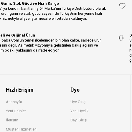
 Gamı, Stok Gücü ve Hızlı Kargo
’ ya kendini kanıtlamış 64 Marka’nın Türkiye Distribütörü olarak
 ürün gamı ve stok gücü sayesinde Türkiye’nin her yerine hızlı
 hizmetiyle alışverişte mesafeleri ortadan kaldırıyor.
teli ve Orijinal Ürün
D
ibaba.Com’un temel ilkelerinden biri olan kalite, sadece ürün
S
esini değil, Asimetrik vizyonuyla geliştirilen bakış açısını ve
s
m odaklı yaklaşımı da ifade ediyor.
h
d
ç
Hızlı Erişim
Üye
Anasayfa
Üye Girişi
Yeni Ürünler
Yeni Üyelik
İletişim
Bayi Gİrişi
Müşteri Hizmetleri