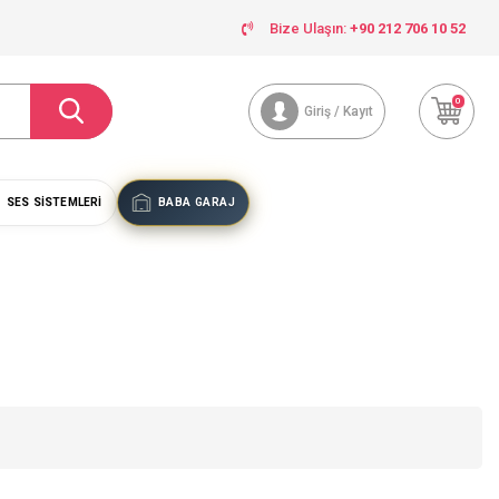
Bize Ulaşın:
+90 212 706 10 52
0
Giriş / Kayıt
SES SISTEMLERI
BABA GARAJ