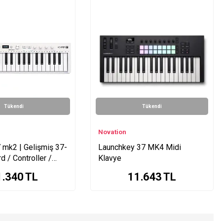
Tükendi
Tükendi
Novation
 mk2 | Gelişmiş 37-
Launchkey 37 MK4 Midi
d / Controller /
Klavye
1.340
TL
11.643
TL