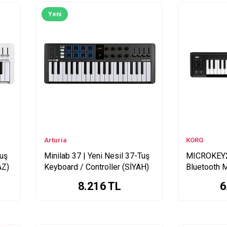
Yeni
Arturia
KORG
Tuş
Minilab 37 | Yeni Nesil 37-Tuş
MICROKEY2
AZ)
Keyboard / Controller (SİYAH)
Bluetooth 
8.216
TL
6