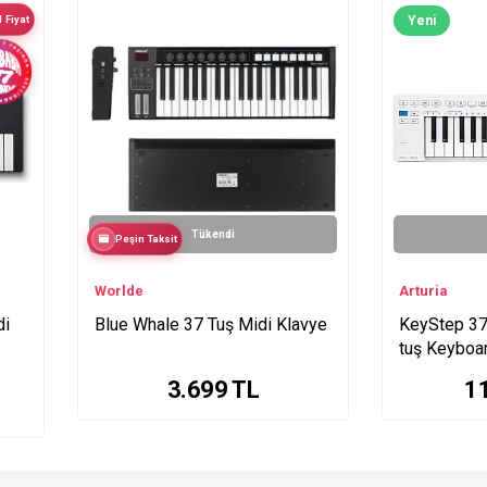
 Fiyat
Yeni
Tükendi
Peşin Taksit
Worlde
Arturia
di
Blue Whale 37 Tuş Midi Klavye
KeyStep 37
tuş Keyboar
Sequencer
3.699
TL
1