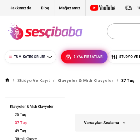
Hakkımızda
Blog
Mağazamız
1
TÜM KATEGORILER
7.YAŞ FIRSATLARI
STÜDYO VE 
Stüdyo Ve Kayıt
Klavyeler & Midi Klavyeler
37 Tuş
Klavyeler & Midi Klavyeler
25 Tuş
37 Tuş
49 Tuş
Ritmli Klavye