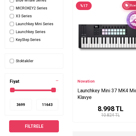
Blue Whale Series
%
17
Özel
MICROKEY2 Series
X3 Series
Launchkey Mini Series
Launchkey Series
KeyStep Series
Stoktakiler
Fiyat
Novation
Launchkey Mini 37 MK4 Mi
Klavye
8.998
TL
10.824 TL
FILTRELE