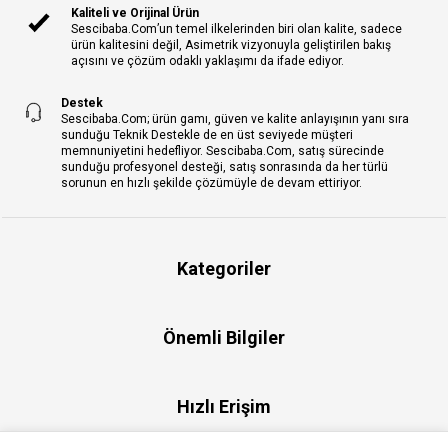
Kaliteli ve Orijinal Ürün
Sescibaba.Com’un temel ilkelerinden biri olan kalite, sadece
ürün kalitesini değil, Asimetrik vizyonuyla geliştirilen bakış
açısını ve çözüm odaklı yaklaşımı da ifade ediyor.
Destek
Sescibaba.Com; ürün gamı, güven ve kalite anlayışının yanı sıra
sunduğu Teknik Destekle de en üst seviyede müşteri
memnuniyetini hedefliyor. Sescibaba.Com, satış sürecinde
sunduğu profesyonel desteği, satış sonrasında da her türlü
sorunun en hızlı şekilde çözümüyle de devam ettiriyor.
Kategoriler
Önemli Bilgiler
Hızlı Erişim