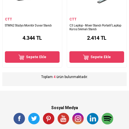
CTT
CTT
STMN2 Stüdyo Monitör Duvar Standı
C3 Laptop - Mixer Standı Portatif Laptop
Kürsü Sıkmalı Standı
4.344
TL
2.414
TL
Sepete Ekle
Sepete Ekle
Toplam
4
ürün bulunmaktadır.
Sosyal Medya