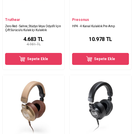
Truthear
Presonus
Zero Red - Sahne, Stüdyo Veya Odyofil İçin
HP4 - 4 Kanal Kulaklık Pre-Amp
Çift Sürücülü Kulak İçi Kulaklık
4.683
TL
10.978
TL
4.981 TL
Sepete Ekle
Sepete Ekle