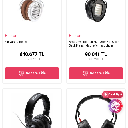
Hifiman
Hifiman
Susvara Unveiled
Arya Unveiled Full-Size Over-Ear Open-
Back Planar Magnetic Headphone
640.677
TL
90.041
TL
667.372 TL
93.793 TL
Sepete Ekle
Sepete Ekle
Özel Fiyat