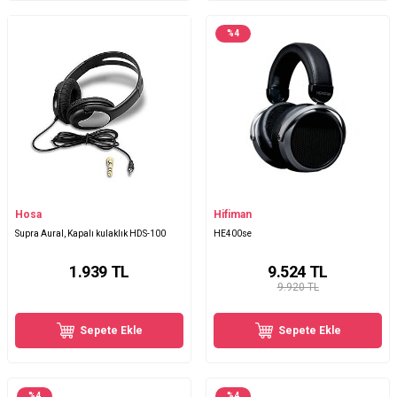
%
4
Hosa
Hifiman
Supra Aural, Kapalı kulaklık HDS-100
HE400se
1.939
TL
9.524
TL
9.920 TL
Sepete Ekle
Sepete Ekle
%
4
%
4