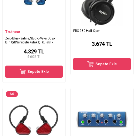
PRO 980 Half-Open
Truthear
Zero Blue - Sahne, Stüdyo Veya Odyofil
İçin Çift Sürücülü Kulak İçi Kulaklık
3.674
TL
4.329
TL
4.605 TL
Sepete Ekle
Sepete Ekle
%
6