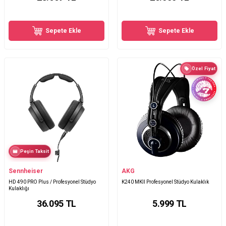
Sepete Ekle
Sepete Ekle
Özel Fiyat
Peşin Taksit
Sennheiser
AKG
HD 490 PRO Plus / Profesyonel Stüdyo
K240 MKII Profesyonel Stüdyo Kulaklık
Kulaklığı
36.095
TL
5.999
TL