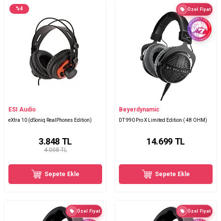
%
4
Özel Fiyat
ESI Audio
Beyerdynamic
eXtra 10 (dSoniq RealPhones Edition)
DT 990 Pro X Limited Edition ( 48 OHM)
3.848
TL
14.699
TL
4.008 TL
Sepete Ekle
Sepete Ekle
Özel Fiyat
Özel Fiyat