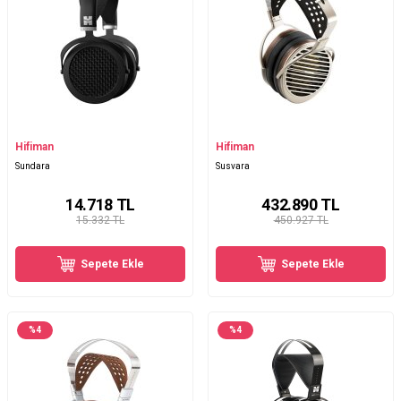
Hifiman
Hifiman
Sundara
Susvara
14.718
TL
432.890
TL
15.332 TL
450.927 TL
Sepete Ekle
Sepete Ekle
%
4
%
4