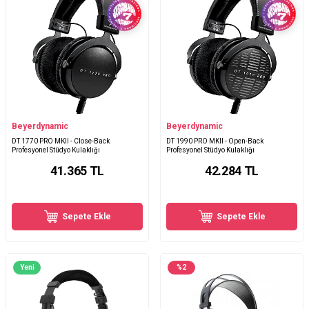
Beyerdynamic
Beyerdynamic
DT 1770 PRO MKII - Close-Back
DT 1990 PRO MKII - Open-Back
Profesyonel Stüdyo Kulaklığı
Profesyonel Stüdyo Kulaklığı
41.365
TL
42.284
TL
Sepete Ekle
Sepete Ekle
Yeni
%
2