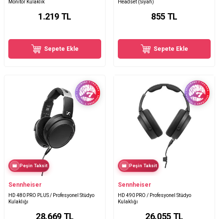
Monitör Kulaklık
Headset (Siyah)
1.219
TL
855
TL
Sepete Ekle
Sepete Ekle
Peşin Taksit
Peşin Taksit
Sennheiser
Sennheiser
HD 480 PRO PLUS / Profesyonel Stüdyo
HD 490 PRO / Profesyonel Stüdyo
Kulaklığı
Kulaklığı
28.669
TL
26.055
TL