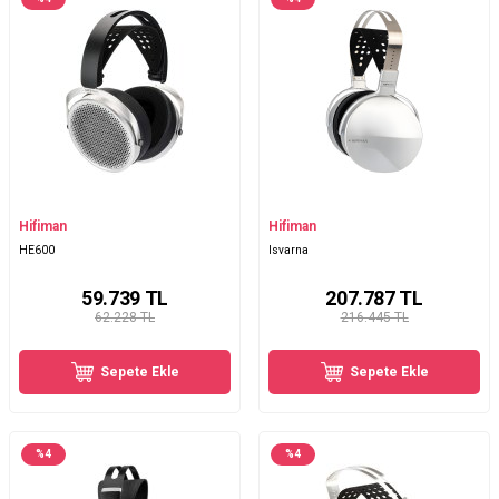
Hifiman
Hifiman
HE600
Isvarna
59.739
TL
207.787
TL
62.228 TL
216.445 TL
Sepete Ekle
Sepete Ekle
%
4
%
4