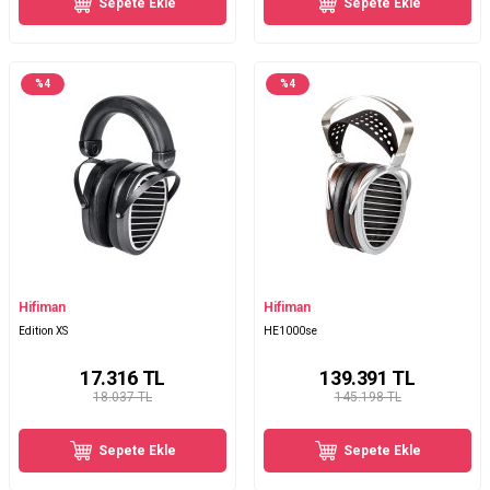
Sepete Ekle
Sepete Ekle
%
4
%
4
Hifiman
Hifiman
Edition XS
HE1000se
17.316
TL
139.391
TL
18.037 TL
145.198 TL
Sepete Ekle
Sepete Ekle