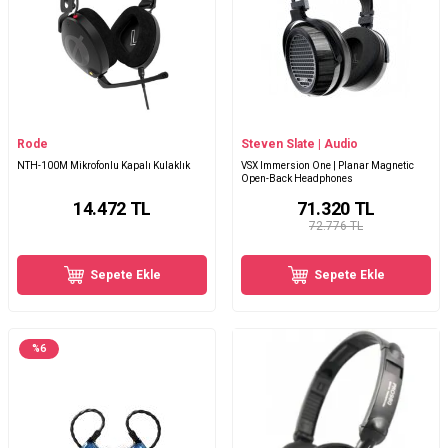
Rode
Steven Slate | Audio
NTH-100M Mikrofonlu Kapalı Kulaklık
VSX Immersion One | Planar Magnetic
Open-Back Headphones
14.472
TL
71.320
TL
72.776 TL
Sepete Ekle
Sepete Ekle
%
6