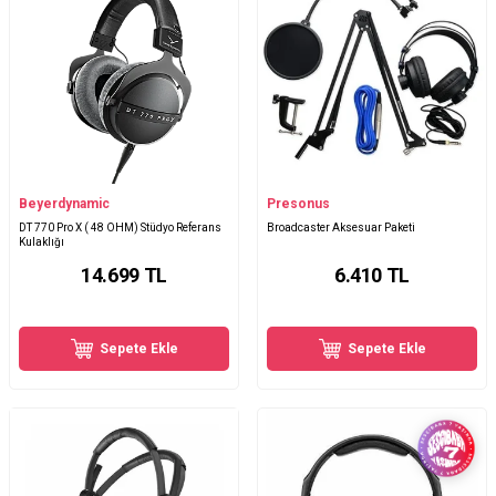
Beyerdynamic
Presonus
DT 770 Pro X ( 48 OHM) Stüdyo Referans
Broadcaster Aksesuar Paketi
Kulaklığı
14.699
TL
6.410
TL
Sepete Ekle
Sepete Ekle