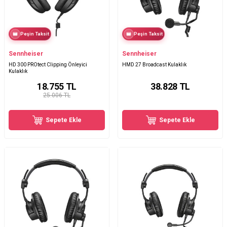
Peşin Taksit
Peşin Taksit
Sennheiser
Sennheiser
HD 300 PROtect Clipping Önleyici
HMD 27 Broadcast Kulaklık
Kulaklık
18.755
TL
38.828
TL
25.006 TL
Sepete Ekle
Sepete Ekle