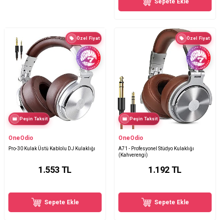
Sepete Ekle
Özel Fiyat
Özel Fiyat
Peşin Taksit
Peşin Taksit
OneOdio
OneOdio
Pro-30 Kulak Üstü Kablolu DJ Kulaklığı
A71 - Profesyonel Stüdyo Kulaklığı
(Kahverengi)
1.553
TL
1.192
TL
Sepete Ekle
Sepete Ekle