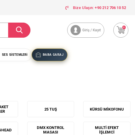
Bize Ulaşın:
+90 212 706 10 52
0
Giriş / Kayıt
SES SISTEMLERI
BABA GARAJ
AKET
25 TUŞ
KÜRSÜ MIKOFONU
LER
DMX KONTROL
MULTI EFEKT
GHEAD
MASASI
İŞLEMCI