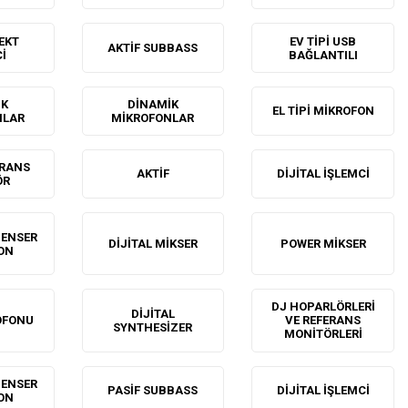
EKT
EV TIPI USB
AKTIF SUBBASS
I
BAĞLANTILI
IK
DINAMIK
EL TIPI MIKROFON
NLAR
MIKROFONLAR
ERANS
AKTIF
DIJITAL İŞLEMCI
ÖR
DENSER
DIJITAL MIKSER
POWER MIKSER
ON
DJ HOPARLÖRLERI
DIJITAL
OFONU
VE REFERANS
SYNTHESIZER
MONITÖRLERI
DENSER
PASIF SUBBASS
DIJITAL İŞLEMCI
ON