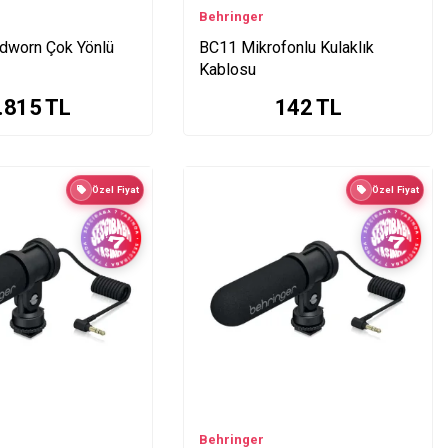
Behringer
dworn Çok Yönlü
BC11 Mikrofonlu Kulaklık
Kablosu
.815
TL
142
TL
Özel Fiyat
Özel Fiyat
Behringer