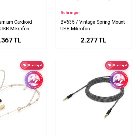
Behringer
emium Cardioid
BV635 / Vintage Spring Mount
USB Mikrofon
USB Mikrofon
.367
TL
2.277
TL
Özel Fiyat
Özel Fiyat