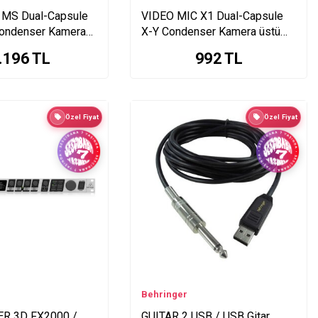
 MS Dual-Capsule
VIDEO MIC X1 Dual-Capsule
ondenser Kamera
X-Y Condenser Kamera üstü
fon
Mikrofon
.196
TL
992
TL
Özel Fiyat
Özel Fiyat
Behringer
ER 3D FX2000 /
GUITAR 2 USB / USB Gitar