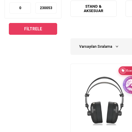
HPS5000 Series
STAND &
AKSESUAR
B1800X Series
EP2000 Series
FILTRELE
DI20 Series
DI4000 Series
DI400P Series
DI600P Series
DJX750 Series
DJX900USB Series
Özel
DS2800 Series
DX2000USB Series
HD400 Series
DX626 Series
EP4000 Series
DDM4000 Series
B110D Series
B215XL Series