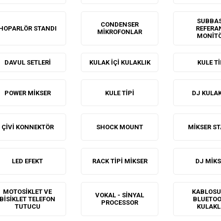
SUBBA
CONDENSER
HOPARLÖR STANDI
REFERA
MIKROFONLAR
MONIT
DAVUL SETLERI
KULAK IÇI KULAKLIK
KULE TI
POWER MIKSER
KULE TIPI
DJ KULAK
ÇIVI KONNEKTÖR
SHOCK MOUNT
MIKSER ST
LED EFEKT
RACK TIPI MIKSER
DJ MIKS
MOTOSIKLET VE
KABLOSU
VOKAL - SINYAL
BISIKLET TELEFON
BLUETO
PROCESSOR
TUTUCU
KULAKL