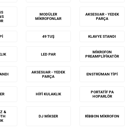
SS
MODÜLER
AKSESUAR - YEDEK
NS
MIKROFONLAR
PARÇA
ÖR
PI
49 TUŞ
KLAVYE STANDI
MIKROFON
LIK
LED PAR
PREAMPLIFIKATÖR
AKSESUAR - YEDEK
ANDI
ENSTRÜMAN TIPI
PARÇA
PORTATIF PA
ER
HIFI KULAKLIK
HOPARLÖR
Z &
OTH
DJ MIKSER
RIBBON MIKROFON
IK