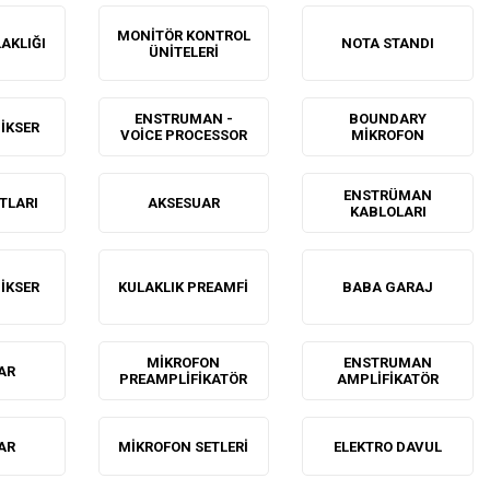
MONITÖR KONTROL
AKLIĞI
NOTA STANDI
ÜNITELERI
ENSTRUMAN -
BOUNDARY
IKSER
VOICE PROCESSOR
MIKROFON
ENSTRÜMAN
TLARI
AKSESUAR
KABLOLARI
IKSER
KULAKLIK PREAMFI
BABA GARAJ
MIKROFON
ENSTRUMAN
AR
PREAMPLIFIKATÖR
AMPLIFIKATÖR
AR
MIKROFON SETLERI
ELEKTRO DAVUL