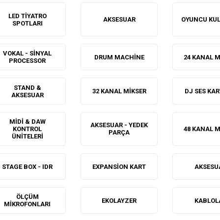
LED TIYATRO
AKSESUAR
OYUNCU KUL
SPOTLARI
VOKAL - SINYAL
DRUM MACHINE
24 KANAL M
PROCESSOR
STAND &
32 KANAL MIKSER
DJ SES KAR
AKSESUAR
MIDI & DAW
AKSESUAR - YEDEK
KONTROL
48 KANAL M
PARÇA
ÜNITELERI
STAGE BOX - IDR
EXPANSION KART
AKSESU
ÖLÇÜM
EKOLAYZER
KABLOL
MIKROFONLARI