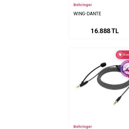
KM1700 Series
Behringer
KM750 Series
WING-DANTE
KT108 Series
HPS3000 Series
16.888
TL
KXD12 Series
MA400 Series
HPA40 Series
Özel
MDX4600 Series
MIC Series
MIC100 Series
MIC500USB Series
MIX800 Series
MONITOR1 Series
MONITOR2USB Series
MPA100BT Series
KXD15 Series
DCX2496 Series
Behringer