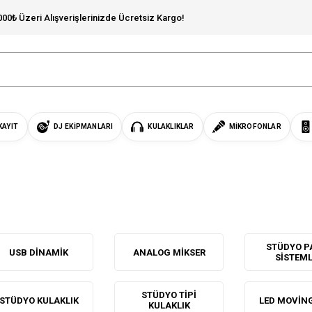
000₺ Üzeri Alışverişlerinizde Ücretsiz Kargo!
KAYIT
DJ EKIPMANLARI
KULAKLIKLAR
MIKROFONLAR
STÜDYO P
USB DINAMIK
ANALOG MIKSER
SISTEM
STÜDYO TIPI
STÜDYO KULAKLIK
LED MOVIN
KULAKLIK