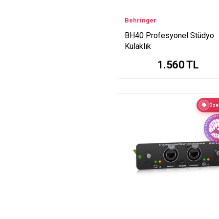
EPQ2000 Series
Behringer
EPQ304 Series
EPS500MP3 Series
BH40 Profesyonel Stüdyo
Kulaklık
VIRTUALIZER Series
GUITAR Series
1.560
TL
ECM8000 Series
XR18 Series
XM1800S Series
Özel
DI100 Series
HA400 Series
HPX2000 Series
LINE Series
HPX6000 Series
K10S Series
K6 Series
K8 Series
K900FX Series