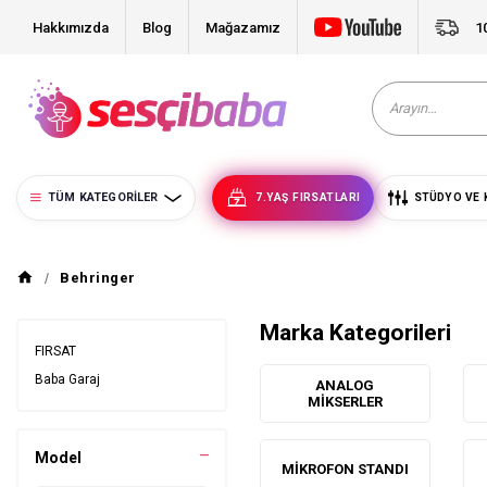
Hakkımızda
Blog
Mağazamız
1
TÜM KATEGORILER
7.YAŞ FIRSATLARI
STÜDYO VE 
Behringer
Marka Kategorileri
FIRSAT
Baba Garaj
ANALOG
MIKSERLER
Model
MIKROFON STANDI