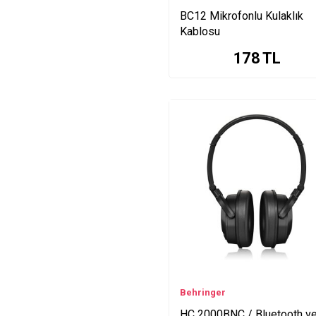
B1800XP Series
BC12 Mikrofonlu Kulaklık
MPA200BT Series
Kablosu
KS1002 Series
178
TL
PODCASTUDIO Series
MS16 Series
MS20 Series
MS40 Series
MS8000 Series
MX400 Series
NOX101 Series
P1 Series
P16-D Series
P16-I Series
P16-M Series
P16-MB Series
PP400 Series
Behringer
PM1 Series
HC 2000BNC / Bluetooth v
PMP1680S Series