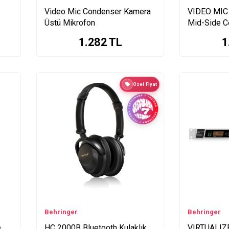
Video Mic Condenser Kamera
VIDEO MIC
Üstü Mikrofon
Mid-Side C
üstü Mikro
1.282
TL
1
Özel Fiyat
Behringer
Behringer
e
HC 2000B Bluetooth Kulaklık
VIRTUALIZ