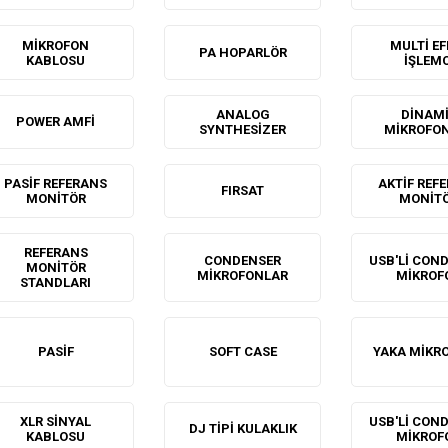
MIKROFON
MULTI EF
PA HOPARLÖR
KABLOSU
İŞLEMC
ANALOG
DINAM
POWER AMFI
SYNTHESIZER
MIKROFO
PASIF REFERANS
AKTIF REF
FIRSAT
MONITÖR
MONIT
REFERANS
CONDENSER
USB'LI CON
MONITÖR
MIKROFONLAR
MIKROF
STANDLARI
PASIF
SOFT CASE
YAKA MIKR
XLR SINYAL
USB'LI CON
DJ TIPI KULAKLIK
KABLOSU
MIKROF