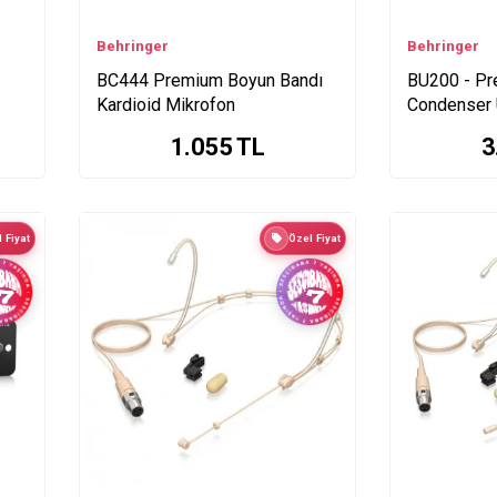
Behringer
Behringer
BC444 Premium Boyun Bandı
BU200 - Pr
Kardioid Mikrofon
Condenser 
1.055
TL
3
 Fiyat
Özel Fiyat