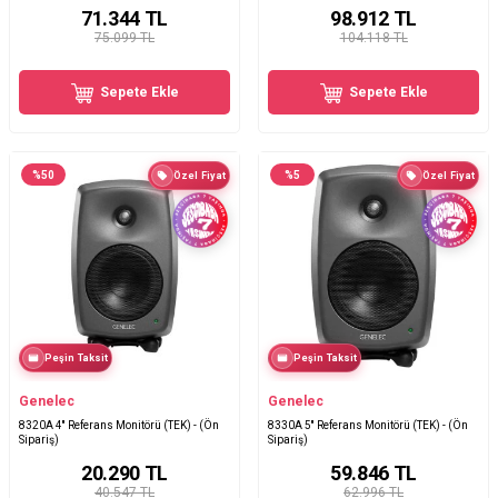
71.344
TL
98.912
TL
75.099 TL
104.118 TL
Sepete Ekle
Sepete Ekle
%
50
%
5
Özel Fiyat
Özel Fiyat
Peşin Taksit
Peşin Taksit
Genelec
Genelec
8320A 4'' Referans Monitörü (TEK) - (Ön
8330A 5'' Referans Monitörü (TEK) - (Ön
Sipariş)
Sipariş)
20.290
TL
59.846
TL
40.547 TL
62.996 TL