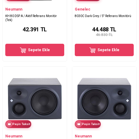
Neumann
Genelec
KH 80 DSP A / Aktif Referans Monitör
8030C Dark Grey / 5'' Referans Monitörü
(Tek)
42.391
TL
44.488
TL
46.830 TL
Sepete Ekle
Sepete Ekle
Peşin Taksit
Peşin Taksit
Neumann
Neumann