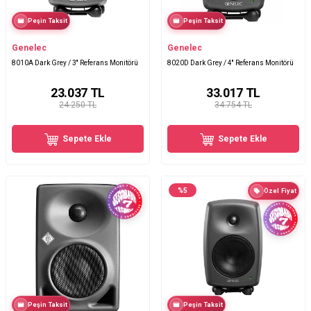
Peşin Taksit
Peşin Taksit
Genelec
Genelec
8010A Dark Grey / 3'' Referans Monitörü
8020D Dark Grey / 4'' Referans Monitörü
23.037
TL
33.017
TL
24.250 TL
34.754 TL
Sepete Ekle
Sepete Ekle
%
5
Özel Fiyat
Peşin Taksit
Peşin Taksit