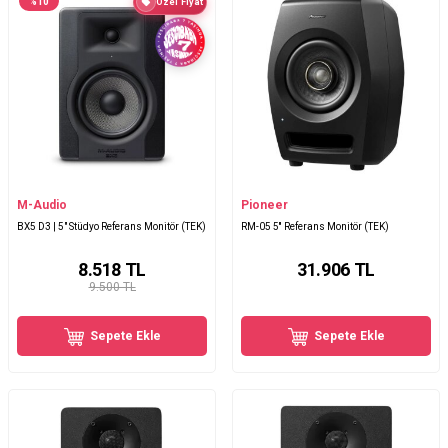
%
10
Özel Fiyat
M-Audio
Pioneer
BX5 D3 | 5" Stüdyo Referans Monitör (TEK)
RM-05 5'' Referans Monitör (TEK)
8.518
TL
31.906
TL
9.500 TL
Sepete Ekle
Sepete Ekle