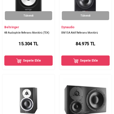
Tükendi
Tükendi
Behringer
Dynaudio
K8 Audiophile Referans Monitörü (TEK)
BM15A Aktif Referans Monitörü
15.304
TL
84.975
TL
Sepete Ekle
Sepete Ekle