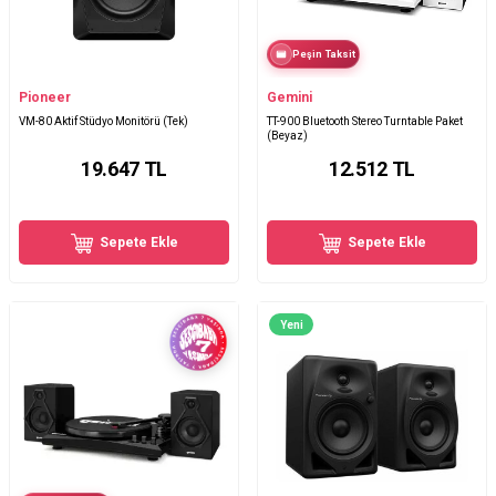
Peşin Taksit
Pioneer
Gemini
VM-80 Aktif Stüdyo Monitörü (Tek)
TT-900 Bluetooth Stereo Turntable Paket
(Beyaz)
19.647
TL
12.512
TL
Sepete Ekle
Sepete Ekle
Yeni