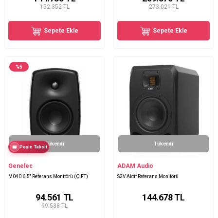
152.352 TL
273.021 TL
Sepete Ekle
Sepete Ekle
%
5
Tükendi
Tükendi
Peşin Taksit
Genelec
ADAM Audio
M040 6.5'' Referans Monitörü (ÇİFT)
S2V Aktif Referans Monitörü
94.561
TL
144.678
TL
99.538 TL