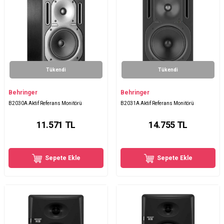
Tükendi
Tükendi
Behringer
Behringer
B2030A Aktif Referans Monitörü
B2031A Aktif Referans Monitörü
11.571
TL
14.755
TL
Sepete Ekle
Sepete Ekle