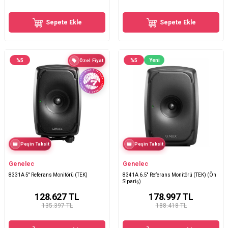
Sepete Ekle
Sepete Ekle
%
5
%
5
Yeni
Özel Fiyat
Peşin Taksit
Peşin Taksit
Genelec
Genelec
8331A 5'' Referans Monitörü (TEK)
8341A 6.5'' Referans Monitörü (TEK) (Ön
Sipariş)
128.627
TL
178.997
TL
135.397 TL
188.418 TL