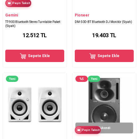
Peşin Taksit
Gemini
Pioneer
TT-900 Bluetooth Stereo Turntable Paket
DM-50D-BT Bluetooth DJ Monitör (Siyah)
(Siyah)
12.512
TL
19.403
TL
Sepete Ekle
Sepete Ekle
Yeni
%
5
Yeni
Tükendi
Peşin Taksit