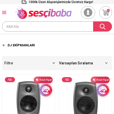
1000₺ Üzeri Alışverişlerinizde Ücretsiz Kargo!
0
DJ EKİPMANLARI
Filtre
%
5
%
5
Özel Fiyat
Özel Fiyat