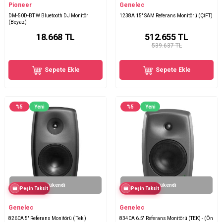
Pioneer
Genelec
DM-50D-BT W Bluetooth DJ Monitör
1238A 15'' SAM Referans Monitörü (ÇİFT)
(Beyaz)
18.668
TL
512.655
TL
539.637 TL
Sepete Ekle
Sepete Ekle
%
5
Yeni
%
5
Yeni
Tükendi
Tükendi
Peşin Taksit
Peşin Taksit
Genelec
Genelec
8260A 5'' Referans Monitörü ( Tek )
8340A 6.5'' Referans Monitörü (TEK) - (Ön