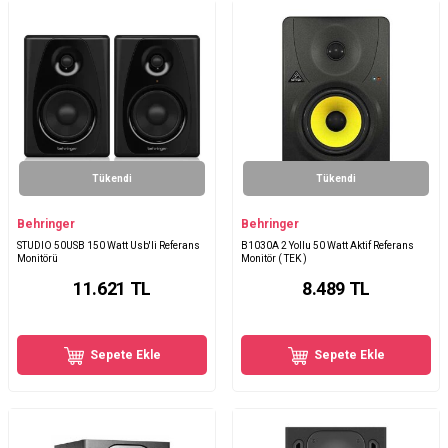
Tükendi
Tükendi
Behringer
Behringer
STUDIO 50USB 150 Watt Usb'li Referans
B1030A 2 Yollu 50 Watt Aktif Referans
Monitörü
Monitör ( TEK )
11.621
TL
8.489
TL
Sepete Ekle
Sepete Ekle