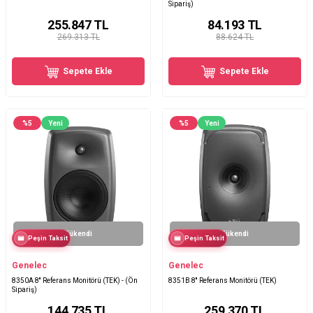
Sipariş)
255.847
TL
84.193
TL
269.313 TL
88.624 TL
Sepete Ekle
Sepete Ekle
%
5
Yeni
%
5
Yeni
Tükendi
Tükendi
Peşin Taksit
Peşin Taksit
Genelec
Genelec
8350A 8'' Referans Monitörü (TEK) - (Ön
8351B 8'' Referans Monitörü (TEK)
Sipariş)
144.735
TL
259.370
TL