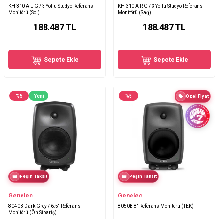
KH 310 A L G / 3 Yollu Stüdyo Referans
KH 310 A R G / 3 Yollu Stüdyo Referans
Monitörü (Sol)
Monitörü (Sağ)
188.487
TL
188.487
TL
Sepete Ekle
Sepete Ekle
%
5
Yeni
%
5
Özel Fiyat
Peşin Taksit
Peşin Taksit
Genelec
Genelec
8040B Dark Grey / 6.5′′ Referans
8050B 8'' Referans Monitörü (TEK)
Monitörü (Ön Sipariş)