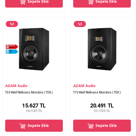
Sepete Ekle
Sepete Ekle
%
3
%
3
ADAM Audio
ADAM Audio
T5V Aktif Referans Monitörü ( TEK )
T7V Aktif Referans Monitörü ( TEK )
15.627
TL
20.491
TL
16.147 TL
21.159 TL
Sepete Ekle
Sepete Ekle