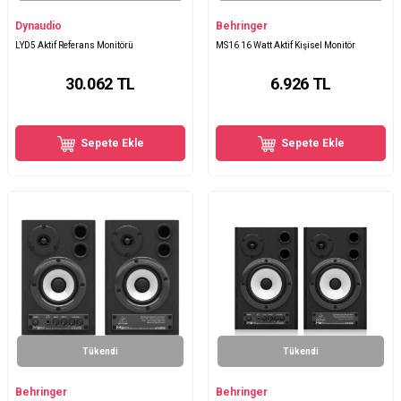
Dynaudio
Behringer
LYD5 Aktif Referans Monitörü
MS16 16 Watt Aktif Kişisel Monitör
30.062
TL
6.926
TL
Sepete Ekle
Sepete Ekle
Tükendi
Tükendi
Behringer
Behringer