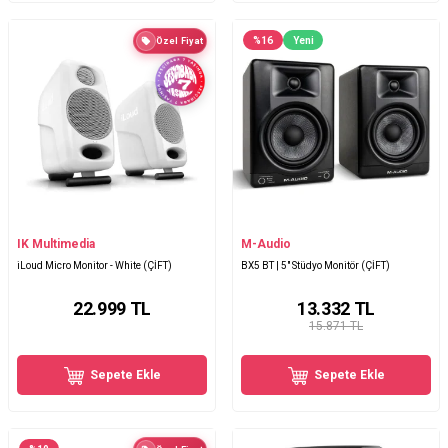
%
16
Yeni
Özel Fiyat
IK Multimedia
M-Audio
iLoud Micro Monitor - White (ÇİFT)
BX5 BT | 5" Stüdyo Monitör (ÇİFT)
22.999
TL
13.332
TL
15.871 TL
Sepete Ekle
Sepete Ekle