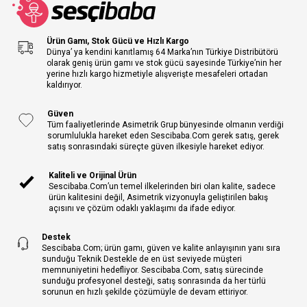
Ürün Gamı, Stok Gücü ve Hızlı Kargo
Dünya’ ya kendini kanıtlamış 64 Marka’nın Türkiye Distribütörü
olarak geniş ürün gamı ve stok gücü sayesinde Türkiye’nin her
yerine hızlı kargo hizmetiyle alışverişte mesafeleri ortadan
kaldırıyor.
Güven
Tüm faaliyetlerinde Asimetrik Grup bünyesinde olmanın verdiği
sorumlulukla hareket eden Sescibaba.Com gerek satış, gerek
satış sonrasındaki süreçte güven ilkesiyle hareket ediyor.
Kaliteli ve Orijinal Ürün
Sescibaba.Com’un temel ilkelerinden biri olan kalite, sadece
ürün kalitesini değil, Asimetrik vizyonuyla geliştirilen bakış
açısını ve çözüm odaklı yaklaşımı da ifade ediyor.
Destek
Sescibaba.Com; ürün gamı, güven ve kalite anlayışının yanı sıra
sunduğu Teknik Destekle de en üst seviyede müşteri
memnuniyetini hedefliyor. Sescibaba.Com, satış sürecinde
sunduğu profesyonel desteği, satış sonrasında da her türlü
sorunun en hızlı şekilde çözümüyle de devam ettiriyor.