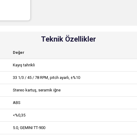
Teknik Özellikler
Değer
Kayış tahrikli
33 1/3 / 45 / 78 RPM, pitch ayarlı, ±%10
Stereo kartuş, seramik iğne
ABS
<%0,35
5.0, GEMINI TT-900