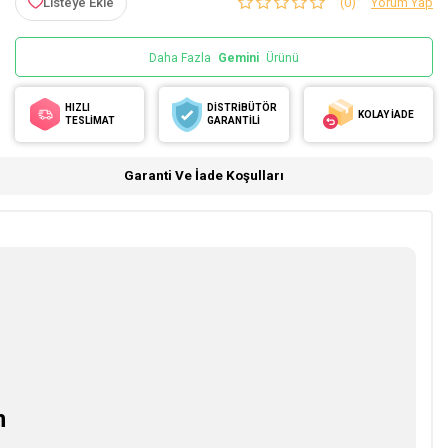
Listeye Ekle
(0)
Yorum Yap
Daha Fazla
Gemini
Ürünü
HIZLI
DİSTRİBÜTÖR
KOLAY İADE
TESLİMAT
GARANTİLİ
Garanti Ve İade Koşulları
n