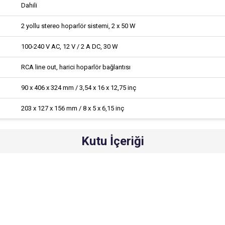
Dahili
2 yollu stereo hoparlör sistemi, 2 x 50 W
100-240 V AC, 12 V / 2 A DC, 30 W
RCA line out, harici hoparlör bağlantısı
90 x 406 x 324 mm / 3,54 x 16 x 12,75 inç
203 x 127 x 156 mm / 8 x 5 x 6,15 inç
Kutu İçeriği