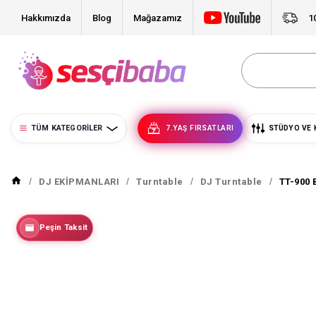
Hakkımızda
Blog
Mağazamız
1
TÜM KATEGORILER
7.YAŞ FIRSATLARI
STÜDYO VE 
DJ EKİPMANLARI
Turntable
DJ Turntable
TT-900 
Peşin Taksit