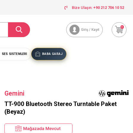
Bize Ulaşın:
+90 212 706 10 52
0
Giriş / Kayıt
SES SISTEMLERI
BABA GARAJ
Gemini
TT-900 Bluetooth Stereo Turntable Paket
(Beyaz)
Mağazada Mevcut