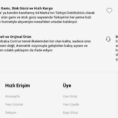
 Gamı, Stok Gücü ve Hızlı Kargo
’ ya kendini kanıtlamış 64 Marka’nın Türkiye Distribütörü olarak
 ürün gamı ve stok gücü sayesinde Türkiye’nin her yerine hızlı
 hizmetiyle alışverişte mesafeleri ortadan kaldırıyor.
teli ve Orijinal Ürün
D
ibaba.Com’un temel ilkelerinden biri olan kalite, sadece ürün
S
esini değil, Asimetrik vizyonuyla geliştirilen bakış açısını ve
s
m odaklı yaklaşımı da ifade ediyor.
h
d
ç
Hızlı Erişim
Üye
Anasayfa
Üye Girişi
Yeni Ürünler
Yeni Üyelik
İletişim
Bayi Gİrişi