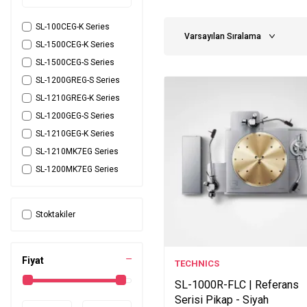
SL-100CEG-K Series
SL-1500CEG-K Series
SL-1500CEG-S Series
SL-1200GREG-S Series
SL-1210GREG-K Series
SL-1200GEG-S Series
SL-1210GEG-K Series
SL-1210MK7EG Series
SL-1200MK7EG Series
SC-C65EG-S Series
SC-C70MK2EG-S Series
Stoktakiler
SC-C70MK2EG-K Series
SA-C600EG-S Series
SA-C600EG-K Series
Fiyat
TECHNICS
SB-C600E-K Series
SL-1000R-FLC | Referans
SU-G700M2E-S Series
Serisi Pikap - Siyah