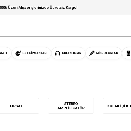
000₺ Üzeri Alışverişlerinizde Ücretsiz Kargo!
KAYIT
DJ EKIPMANLARI
KULAKLIKLAR
MIKROFONLAR
STEREO
FIRSAT
KULAK IÇI K
AMPLIFIKATÖR