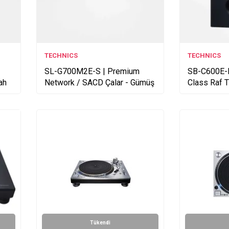
TECHNICS
TECHNICS
SL-G700M2E-S | Premium
SB-C600E-K
ah
Network / SACD Çalar - Gümüş
Class Raf T
Tükendi