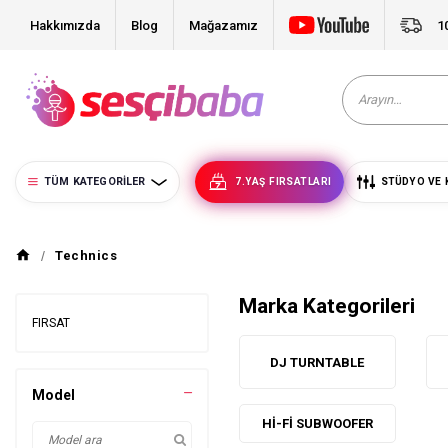
Hakkımızda
Blog
Mağazamız
1
TÜM KATEGORILER
7.YAŞ FIRSATLARI
STÜDYO VE 
Technics
Marka Kategorileri
FIRSAT
DJ TURNTABLE
Model
HI-FI SUBWOOFER