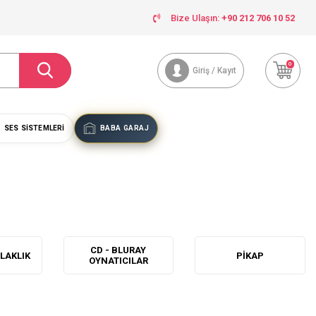
Bize Ulaşın:
+90 212 706 10 52
0
Giriş / Kayıt
SES SISTEMLERI
BABA GARAJ
CD - BLURAY
ULAKLIK
PIKAP
OYNATICILAR