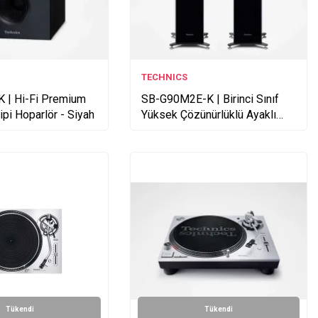
TECHNICS
 | Hi-Fi Premium
SB-G90M2E-K | Birinci Sınıf
ipi Hoparlör - Siyah
Yüksek Çözünürlüklü Ayaklı
Hoparlör - Siyah
Tükendi
Tükendi