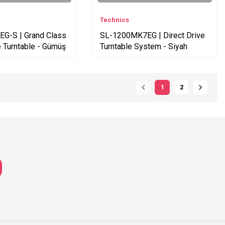
Technics
G-S | Grand Class
SL-1200MK7EG | Direct Drive
e Turntable - Gümüş
Turntable System - Siyah
1
2