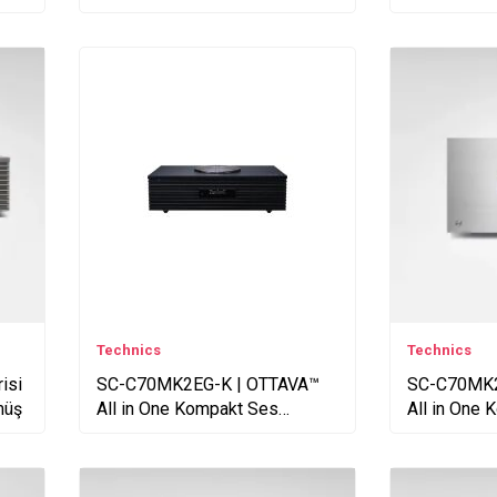
Technics
Technics
isi
SC-C70MK2EG-K | OTTAVA™
SC-C70MK2
müş
All in One Kompakt Ses
All in One
Sistemi - Siyah
Sistemi - 