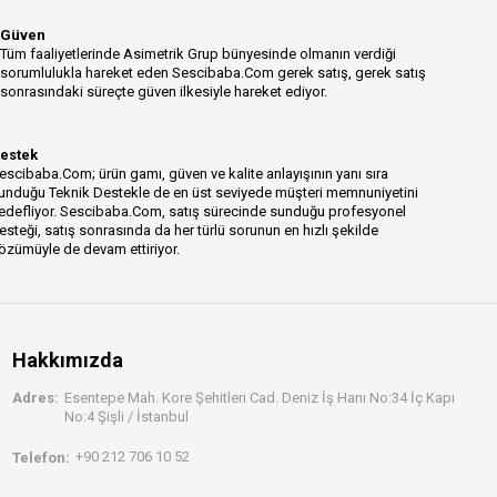
Güven
Tüm faaliyetlerinde Asimetrik Grup bünyesinde olmanın verdiği
sorumlulukla hareket eden Sescibaba.Com gerek satış, gerek satış
sonrasındaki süreçte güven ilkesiyle hareket ediyor.
estek
escibaba.Com; ürün gamı, güven ve kalite anlayışının yanı sıra
unduğu Teknik Destekle de en üst seviyede müşteri memnuniyetini
edefliyor. Sescibaba.Com, satış sürecinde sunduğu profesyonel
esteği, satış sonrasında da her türlü sorunun en hızlı şekilde
özümüyle de devam ettiriyor.
Hakkımızda
Adres:
Esentepe Mah. Kore Şehitleri Cad. Deniz İş Hanı No:34 İç Kapı
No:4 Şişli / İstanbul
+90 212 706 10 52
Telefon: