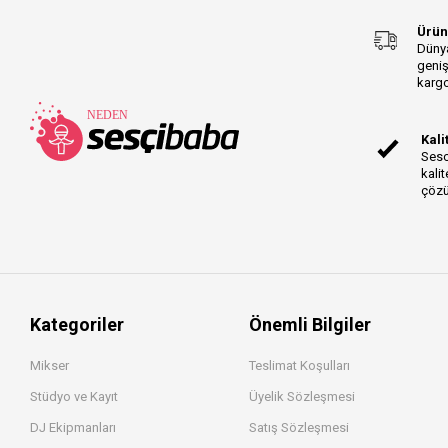
Ürün
Dünya
geniş
kargo
Kali
Sesc
kalit
çözü
Kategoriler
Önemli Bilgiler
Mikser
Teslimat Koşulları
Stüdyo ve Kayıt
Üyelik Sözleşmesi
DJ Ekipmanları
Satış Sözleşmesi