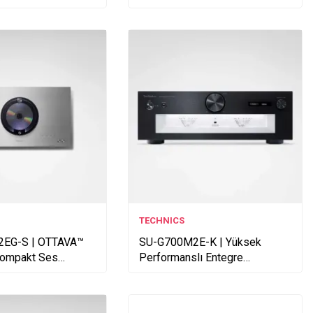
TECHNICS
EG-S | OTTAVA™
SU-G700M2E-K | Yüksek
 Kompakt Ses
Performanslı Entegre
Gümüş
Amplifikatör - Siyah