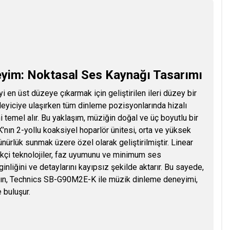
yim: Noktasal Ses Kaynağı Tasarımı
n üst düzeye çıkarmak için geliştirilen ileri düzey bir
nleyiciye ulaşırken tüm dinleme pozisyonlarında hizalı
temel alır. Bu yaklaşım, müziğin doğal ve üç boyutlu bir
ın 2-yollu koaksiyel hoparlör ünitesi, orta ve yüksek
nürlük sunmak üzere özel olarak geliştirilmiştir. Linear
kçi teknolojiler, faz uyumunu ve minimum ses
nliğini ve detaylarını kayıpsız şekilde aktarır. Bu sayede,
ılsın, Technics SB-G90M2E-K ile müzik dinleme deneyimi,
 buluşur.