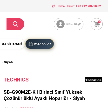
Bize Ulaşın:
+90 212 706 10 52
0
Giriş / Kayıt
SES SISTEMLERI
BABA GARAJ
 - Siyah
TECHNICS
SB-G90M2E-K | Birinci Sınıf Yüksek
Çözünürlüklü Ayaklı Hoparlör - Siyah