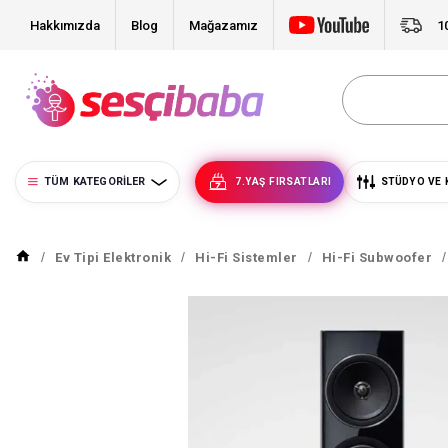
Hakkımızda
Blog
Mağazamız
1
TÜM KATEGORILER
7.YAŞ FIRSATLARI
STÜDYO VE 
Ev Tipi Elektronik
Hi-Fi Sistemler
Hi-Fi Subwoofer