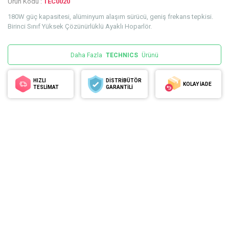
Ürün Kodu :
TEC0020
180W güç kapasitesi, alüminyum alaşım sürücü, geniş frekans tepkisi.
Birinci Sınıf Yüksek Çözünürlüklü Ayaklı Hoparlör.
Daha Fazla
TECHNICS
Ürünü
HIZLI
DİSTRİBÜTÖR
KOLAY İADE
TESLİMAT
GARANTİLİ