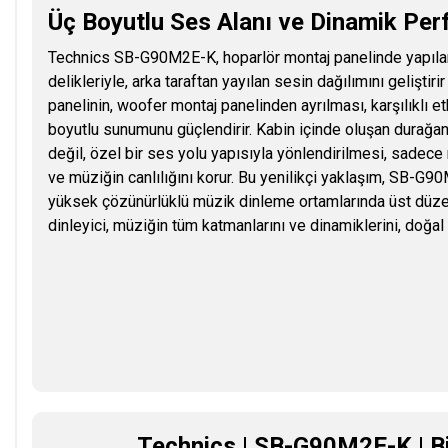
Üç Boyutlu Ses Alanı ve Dinamik Perf
Technics SB-G90M2E-K, hoparlör montaj panelinde yapılan
delikleriyle, arka taraftan yayılan sesin dağılımını geliştirir
panelinin, woofer montaj panelinden ayrılması, karşılıklı et
boyutlu sunumunu güçlendirir. Kabin içinde oluşan durağa
değil, özel bir ses yolu yapısıyla yönlendirilmesi, sadec
ve müziğin canlılığını korur. Bu yenilikçi yaklaşım, SB-
yüksek çözünürlüklü müzik dinleme ortamlarında üst düze
dinleyici, müziğin tüm katmanlarını ve dinamiklerini, doğal
Technics | SB-G90M2E-K | Bir