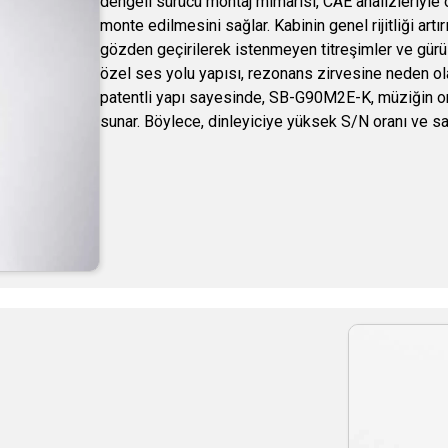
dengeli sürücü montaj mimarisi, CAE analizleriyle o
monte edilmesini sağlar. Kabinin genel rijitliği artır
gözden geçirilerek istenmeyen titreşimler ve gürült
özel ses yolu yapısı, rezonans zirvesine neden olan
patentli yapı sayesinde, SB-G90M2E-K, müziğin ort
sunar. Böylece, dinleyiciye yüksek S/N oranı ve sa