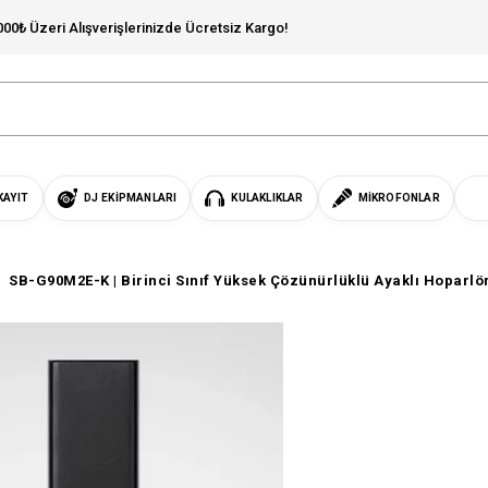
000₺ Üzeri Alışverişlerinizde Ücretsiz Kargo!
KAYIT
DJ EKIPMANLARI
KULAKLIKLAR
MIKROFONLAR
SB-G90M2E-K | Birinci Sınıf Yüksek Çözünürlüklü Ayaklı Hoparlör