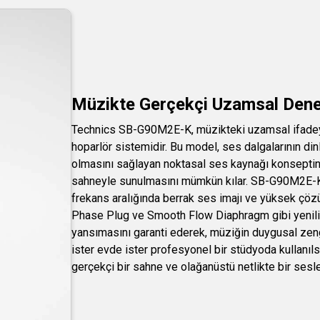
Müzikte Gerçekçi Uzamsal Dene
Technics SB-G90M2E-K, müzikteki uzamsal ifadeyi e
hoparlör sistemidir. Bu model, ses dalgalarının di
olmasını sağlayan noktasal ses kaynağı konseptini 
sahneyle sunulmasını mümkün kılar. SB-G90M2E-K’n
frekans aralığında berrak ses imajı ve yüksek çözü
Phase Plug ve Smooth Flow Diaphragm gibi yenili
yansımasını garanti ederek, müziğin duygusal zengi
ister evde ister profesyonel bir stüdyoda kullan
gerçekçi bir sahne ve olağanüstü netlikte bir sesle