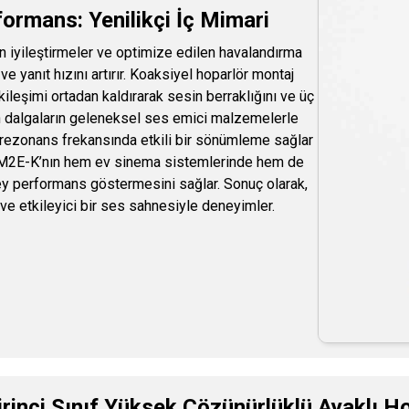
ormans: Yenilikçi İç Mimari
 iyileştirmeler ve optimize edilen havalandırma
 ve yanıt hızını artırır. Koaksiyel hoparlör montaj
kileşimi ortadan kaldırarak sesin berraklığını ve üç
n dalgaların geleneksel ses emici malzemelerle
e rezonans frekansında etkili bir sönümleme sağlar
G90M2E-K’nın hem ev sinema sistemlerinde hem de
y performans göstermesini sağlar. Sonuç olarak,
 ve etkileyici bir ses sahnesiyle deneyimler.
inci Sınıf Yüksek Çözünürlüklü Ayaklı Hop