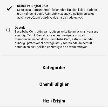
Kaliteli ve Orijinal Ürün
Sescibaba.Com’un temel ilkelerinden biri olan kalite, sadece
ürün kalitesini değil, Asimetrik vizyonuyla geliştirilen bakış
açısını ve çözüm odaklı yaklaşımı da ifade ediyor.
Destek
Sescibaba.Com; ürün gamı, güven ve kalite anlayışının yanı sıra
sunduğu Teknik Destekle de en üst seviyede müşteri
memnuniyetini hedefliyor. Sescibaba.Com, satış sürecinde
sunduğu profesyonel desteği, satış sonrasında da her türlü
sorunun en hızlı şekilde çözümüyle de devam ettiriyor.
Kategoriler
Önemli Bilgiler
Hızlı Erişim