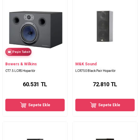
Peşin Taksit
Bowers & Wilkins
M&K Sound
CT7.5 LCRS Hoparlör
LCR750 Black Pair Hoparlör
60.531
TL
72.810
TL
Sepete Ekle
Sepete Ekle