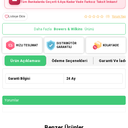
Tüm Bankalarda Geçerli 6 Aya Kadar Vade Farksız Taksit İmkanı!
Listeye Ekle
(0)
Yorum Yap
Daha Fazla
Bowers & Wilkins
Ürünü
DİSTRİBÜTÖR
HIZLI TESLİMAT
KOLAY İADE
GARANTİLİ
Ürün Açıklaması
Ödeme Seçenekleri
Garanti Ve İade 
Garanti Bilgisi
24 Ay
Yorumlar
Benzer Ürünler