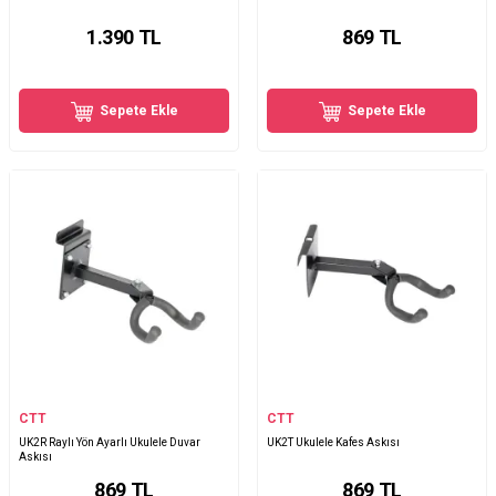
1.390
TL
869
TL
Sepete Ekle
Sepete Ekle
CTT
CTT
UK2R Raylı Yön Ayarlı Ukulele Duvar
UK2T Ukulele Kafes Askısı
Askısı
869
TL
869
TL