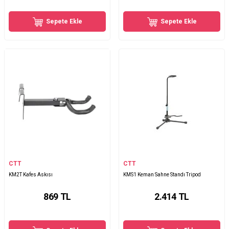
Sepete Ekle
Sepete Ekle
CTT
CTT
KM2T Kafes Askısı
KMS1 Keman Sahne Standı Tripod
869
TL
2.414
TL