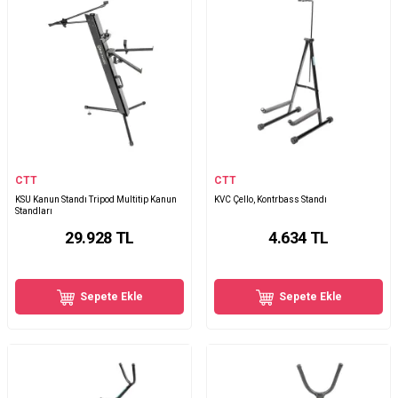
CTT
CTT
KSU Kanun Standı Tripod Multitip Kanun
KVC Çello, Kontrbass Standı
Standları
29.928
TL
4.634
TL
Sepete Ekle
Sepete Ekle