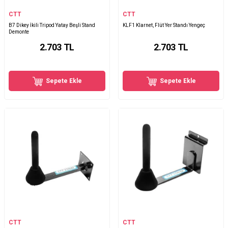
CTT
CTT
B7 Dikey İkili Tripod Yatay Beşli Stand
KLF1 Klarnet, Flüt Yer Standı Yengeç
Demonte
2.703
TL
2.703
TL
Sepete Ekle
Sepete Ekle
CTT
CTT