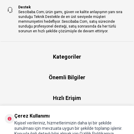
Destek
Sescibaba.Com; ürün gamı, güven ve kalite anlayışının yanı sıra
sunduğu Teknik Destekle de en üst seviyede müşteri
memnuniyetini hedefliyor. Sescibaba.Com, satış sürecinde
sunduğu profesyonel desteği, satış sonrasında da her türlü
sorunun en hızlı şekilde çözümüyle de devam ettiriyor.
Kategoriler
Önemli Bilgiler
Hızlı Erişim
Çerez Kullanımı
Üye
Kişisel verileriniz, hizmetlerimizin daha iyi bir şekilde
sunulması için mevzuata uygun bir şekilde toplanıp işlenir.
Konuyla ilgili detaylı bilgi almak için Gizlilik Politikamızı