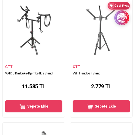
Özel Fiyat
CTT
CTT
VS4DC Darbuka-Djembe İkiz Stand
VSH Handpan Stand
11.585
TL
2.779
TL
Sepete Ekle
Sepete Ekle