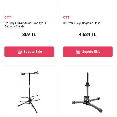
CTT
CTT
B2R Raylı Duvar Askısı - Yön Ayarlı
B6P Yatay Beşli Bağlama Standı
Bağlama Standı
869
TL
4.634
TL
Sepete Ekle
Sepete Ekle