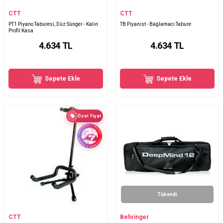
CTT
CTT
PT1 Piyano Taburesi, Düz Sünger - Kalın
TB Piyanist - Bağlamacı Tabure
Profil Kasa
4.634
TL
4.634
TL
Sepete Ekle
Sepete Ekle
Özel Fiyat
Tükendi
CTT
Behringer