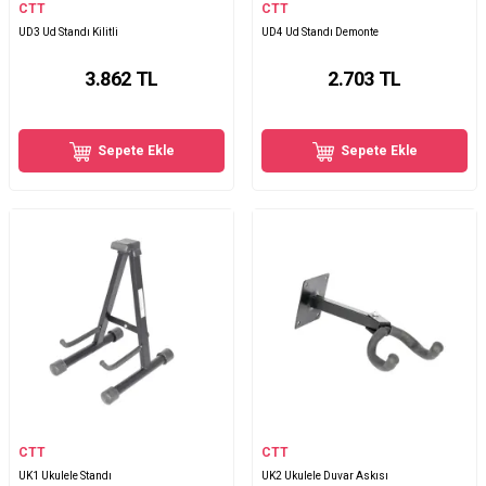
CTT
CTT
UD3 Ud Standı Kilitli
UD4 Ud Standı Demonte
3.862
TL
2.703
TL
Sepete Ekle
Sepete Ekle
CTT
CTT
UK1 Ukulele Standı
UK2 Ukulele Duvar Askısı