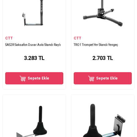
CTT
CTT
SAS2R Saksafon Duvar Askı Standı Raylı
TRO1 Trompet Yer Standı Yengeç
3.283
TL
2.703
TL
Sepete Ekle
Sepete Ekle