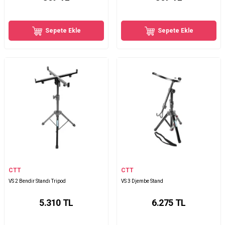
Sepete Ekle
Sepete Ekle
CTT
CTT
VS 2 Bendir Standı Tripod
VS 3 Djembe Stand
5.310
TL
6.275
TL