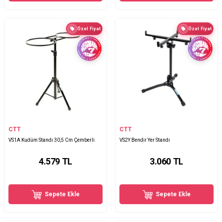
Özel Fiyat
Özel Fiyat
CTT
CTT
VS1A Kudüm Standı 30,5 Cm Çemberli
VS2Y Bendir Yer Standı
4.579
TL
3.060
TL
Sepete Ekle
Sepete Ekle