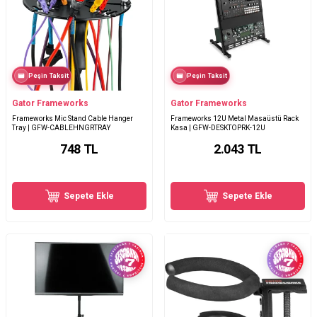
Peşin Taksit
Peşin Taksit
Gator Frameworks
Gator Frameworks
Frameworks Mic Stand Cable Hanger
Frameworks 12U Metal Masaüstü Rack
Tray | GFW-CABLEHNGRTRAY
Kasa | GFW-DESKTOPRK-12U
748
TL
2.043
TL
Sepete Ekle
Sepete Ekle