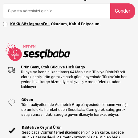
Gönder
KVKK Sözleşmesi'ni
, Okudum, Kabul Ediyorum.
Ürün Gamı, Stok Gücü ve Hızlı Kargo
Dünya’ ya kendini kanıtlamış 64 Marka’nın Türkiye Distribütörü
olarak geniş ürün gamı ve stok gücü sayesinde Türkiye’nin her
yerine hızlı kargo hizmetiyle alışverişte mesafeleri ortadan
kaldırıyor.
Güven
Tüm faaliyetlerinde Asimetrik Grup bünyesinde olmanın verdiği
sorumlulukla hareket eden Sescibaba.Com gerek satış, gerek
satış sonrasındaki süreçte güven ilkesiyle hareket ediyor.
Kaliteli ve Orijinal Ürün
Sescibaba.Com’un temel ilkelerinden biri olan kalite, sadece
ürün kalitesini değil, Asimetrik vizyonuyla geliştirilen bakış