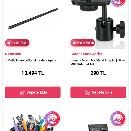
Peşin Taksit
Peşin Taksit
Neumann
Gator Frameworks
STV 40 / Mikrofon Stand Uzatma Aparatı
Camera Mount Mic Stand Adapter | GFW-
MIC-CAMERA-MT
13.494
TL
290
TL
Sepete Ekle
Sepete Ekle