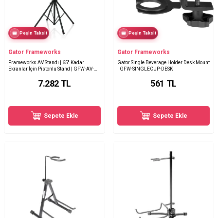
Peşin Taksit
Peşin Taksit
Gator Frameworks
Gator Frameworks
Frameworks AV Standı | 65'' Kadar
Gator Single Beverage Holder Desk Mount
Ekranlar İçin Pistonlu Stand | GFW-AV-
| GFW-SINGLECUP-DESK
LCD-25
7.282
TL
561
TL
Sepete Ekle
Sepete Ekle