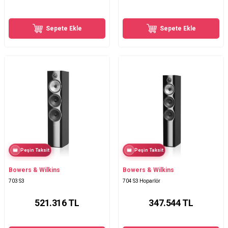
Sepete Ekle
Sepete Ekle
Peşin Taksit
Peşin Taksit
Bowers & Wilkins
Bowers & Wilkins
703 S3
704 S3 Hoparlör
521.316
TL
347.544
TL