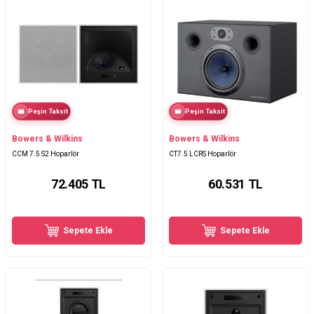
Peşin Taksit
Peşin Taksit
Bowers & Wilkins
Bowers & Wilkins
CCM 7.5 S2 Hoparlör
CT7.5 LCRS Hoparlör
72.405
TL
60.531
TL
Sepete Ekle
Sepete Ekle