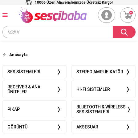
1000₺ Üzeri Alışverişlerinizde Ücretsiz Kargo!
0
Anasayfa
SES SISTEMLERI
STEREO AMPLIFIKATÖR
RECEIVER & ANA
HI-FI SISTEMLER
ÜNITELER
BLUETOOTH & WIRELESS
PIKAP
SES SISTEMLERI
GÖRÜNTÜ
AKSESUAR