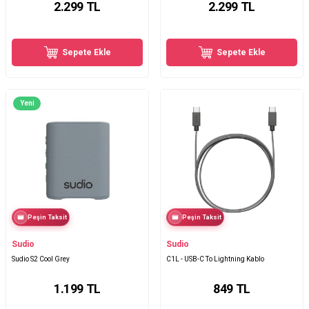
2.299
TL
2.299
TL
Sepete Ekle
Sepete Ekle
Yeni
Peşin Taksit
Peşin Taksit
Sudio
Sudio
Sudio S2 Cool Grey
C1L - USB-C To Lightning Kablo
1.199
TL
849
TL