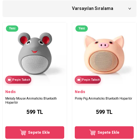
Yeni
Yeni
Peşin Taksit
Peşin Taksit
Nedis
Nedis
Melody Mouse Animaticks Bluetooth
Pinky Pig Animaticks Bluetooth Hoparlör
Hoparlör
599
TL
599
TL
Sepete Ekle
Sepete Ekle