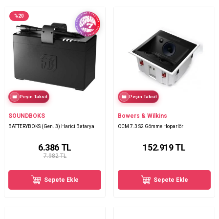
%
20
Peşin Taksit
Peşin Taksit
SOUNDBOKS
Bowers & Wilkins
BATTERYBOKS (Gen. 3) Harici Batarya
CCM 7.3 S2 Gömme Hoparlör
6.386
TL
152.919
TL
7.982 TL
Sepete Ekle
Sepete Ekle