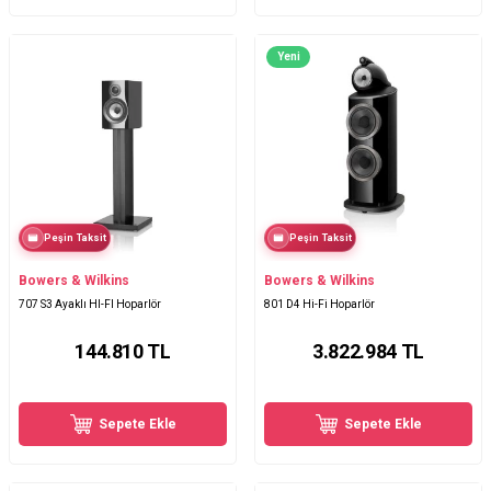
Yeni
Peşin Taksit
Peşin Taksit
Bowers & Wilkins
Bowers & Wilkins
707 S3 Ayaklı HI-FI Hoparlör
801 D4 Hi-Fi Hoparlör
144.810
TL
3.822.984
TL
Sepete Ekle
Sepete Ekle