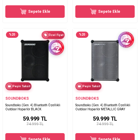
Sepete Ekle
Sepete Ekle
%
20
%
20
Özel Fiyat
Peşin Taksit
Peşin Taksit
SOUNDBOKS
SOUNDBOKS
Soundboks (Gen. 4) Bluetooth Özellikli
Soundboks (Gen. 4) Bluetooth Özellikli
Outdoor Hoparlör BLACK
Outdoor Hoparlör METALLIC GRAY
59.999
TL
59.999
TL
74.999 TL
74.999 TL
Sepete Ekle
Sepete Ekle