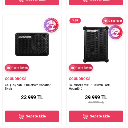
%
20
Özel Fiyat
Peşin Taksit
Peşin Taksit
SOUNDBOKS
SOUNDBOKS
GO | Taşınabilir Bluetooth Hoparlör -
Soundboks Mix - Bluetooth Parti
Siyah
Hoparlörü
23.999
TL
39.999
TL
49.999 TL
Sepete Ekle
Sepete Ekle