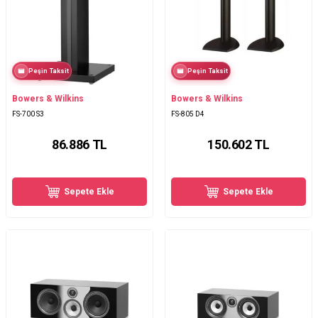
Peşin Taksit
Peşin Taksit
Bowers & Wilkins
Bowers & Wilkins
FS-700 S3
FS-805 D4
86.886
TL
150.602
TL
Sepete Ekle
Sepete Ekle