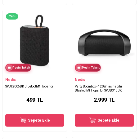
Yeni
Peşin Taksit
Peşin Taksit
Nedis
Nedis
SPBT2005BK Bluetooth® Hoparlör
Party Boombox - 120W Taşınabilir
Bluetooth® Hoparlör SPBB315BK
499
TL
2.999
TL
Sepete Ekle
Sepete Ekle