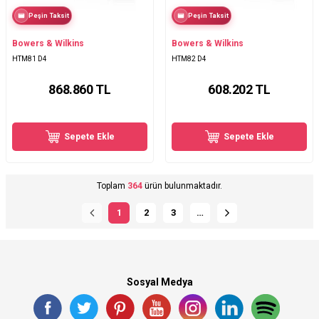
Peşin Taksit
Peşin Taksit
Bowers & Wilkins
Bowers & Wilkins
HTM81 D4
HTM82 D4
868.860
TL
608.202
TL
Sepete Ekle
Sepete Ekle
Toplam
364
ürün bulunmaktadır.
1
2
3
…
Sosyal Medya