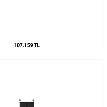
107.159
TL