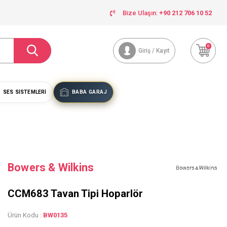
Bize Ulaşın:
+90 212 706 10 52
0
Giriş / Kayıt
SES SISTEMLERI
BABA GARAJ
Bowers & Wilkins
CCM683 Tavan Tipi Hoparlör
Ürün Kodu :
BW0135