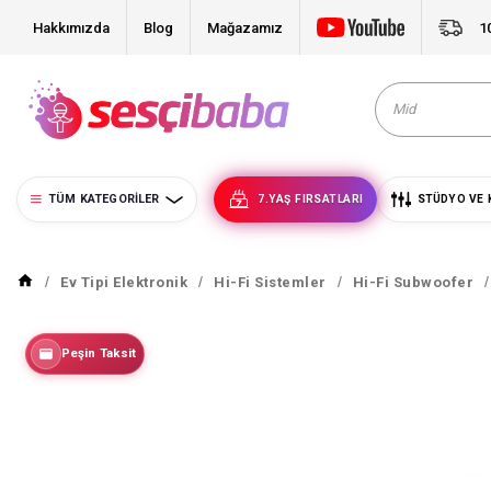
Hakkımızda
Blog
Mağazamız
1
TÜM KATEGORILER
7.YAŞ FIRSATLARI
STÜDYO VE 
Ev Tipi Elektronik
Hi-Fi Sistemler
Hi-Fi Subwoofer
Peşin Taksit