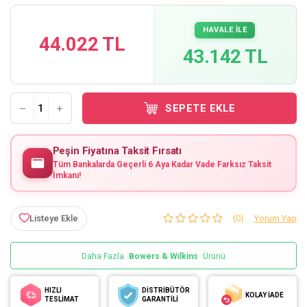
HAVALE İLE
44.022 TL
43.142 TL
SEPETE EKLE
Peşin Fiyatına Taksit Fırsatı
Tüm Bankalarda Geçerli 6 Aya Kadar Vade Farksız Taksit
İmkanı!
Listeye Ekle
(0)
Yorum Yap
Daha Fazla
Bowers & Wilkins
Ürünü
HIZLI
DİSTRİBÜTÖR
KOLAY İADE
TESLİMAT
GARANTİLİ