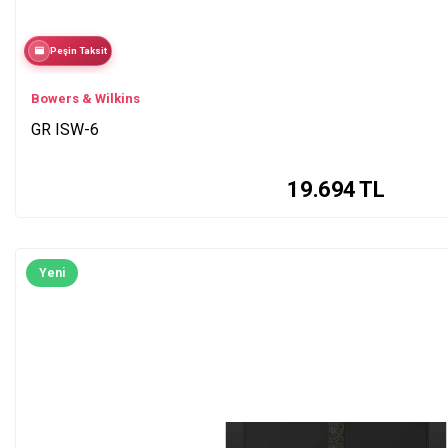
Peşin Taksit
Bowers & Wilkins
GR ISW-6
19.694
TL
Yeni