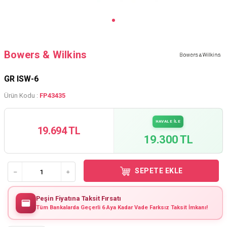
Bowers & Wilkins
GR ISW-6
Ürün Kodu :
FP43435
HAVALE İLE
19.694 TL
19.300 TL
SEPETE EKLE
Peşin Fiyatına Taksit Fırsatı
Tüm Bankalarda Geçerli 6 Aya Kadar Vade Farksız Taksit İmkanı!