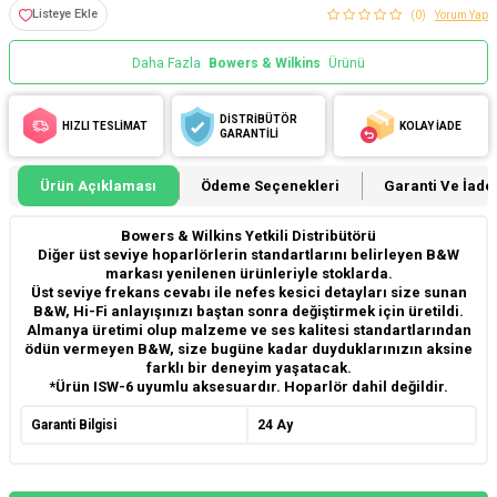
Listeye Ekle
(0)
Yorum Yap
Daha Fazla
Bowers & Wilkins
Ürünü
DİSTRİBÜTÖR
HIZLI TESLİMAT
KOLAY İADE
GARANTİLİ
Ürün Açıklaması
Ödeme Seçenekleri
Garanti Ve İade 
Bowers & Wilkins Yetkili Distribütörü
Diğer üst seviye hoparlörlerin standartlarını belirleyen B&W
markası yenilenen ürünleriyle stoklarda.
Üst seviye frekans cevabı ile nefes kesici detayları size sunan
B&W, Hi-Fi anlayışınızı baştan sonra değiştirmek için üretildi.
Almanya üretimi olup malzeme ve ses kalitesi standartlarından
ödün vermeyen B&W, size bugüne kadar duyduklarınızın aksine
farklı bir deneyim yaşatacak.
*Ürün ISW-6 uyumlu aksesuardır. Hoparlör dahil değildir.
Garanti Bilgisi
24 Ay