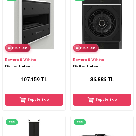
Peşin Taksit
Peşin Taksit
Bowers & Wilkins
Bowers & Wilkins
ISW-6 Wall Subwoofer
ISW-8 Wall Subwoofer
107.159
TL
86.886
TL
Sepete Ekle
Sepete Ekle
Yeni
Yeni