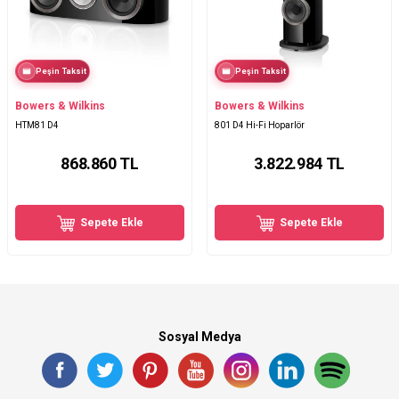
Peşin Taksit
Peşin Taksit
Bowers & Wilkins
Bowers & Wilkins
HTM81 D4
801 D4 Hi-Fi Hoparlör
868.860
TL
3.822.984
TL
Sepete Ekle
Sepete Ekle
Sosyal Medya