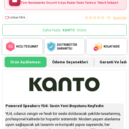
Tüm Bankalarda Geçerli 6 Aya Kadar Vade Farksız Taksit İmkanı!
Listeye Ekle
(0)
Yorum Yap
Daha Fazla
KANTO
Ürünü
DİSTRİBÜTÖR
HIZLI TESLİMAT
KOLAY İADE
GARANTİLİ
Ürün Açıklaması
Ödeme Seçenekleri
Garanti Ve İade 
Powered Speakers YU4: Sesin Yeni Boyutunu Keşfedin
YU4, odanızı zengin ve ferah bir sesle dolduracak şekilde tasarlanmış,
profesyonel kalitede bir hoparlör sistemidir. Modern yaşam alanlarına
uyum sağlayacak şık tasarımı ve kompakt yapısı sayesinde, her