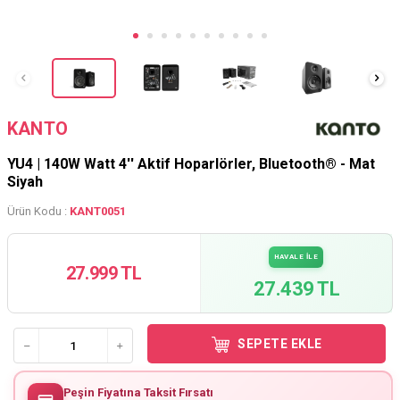
KANTO
YU4 | 140W Watt 4'' Aktif Hoparlörler, Bluetooth® - Mat
Siyah
Ürün Kodu :
KANT0051
HAVALE İLE
27.999 TL
27.439 TL
SEPETE EKLE
Peşin Fiyatına Taksit Fırsatı