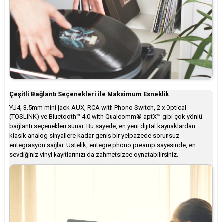
Çeşitli Bağlantı Seçenekleri ile Maksimum Esneklik
YU4, 3.5mm mini-jack AUX, RCA with Phono Switch, 2 x Optical
(TOSLINK) ve Bluetooth™ 4.0 with Qualcomm® aptX™ gibi çok yönlü
bağlantı seçenekleri sunar. Bu sayede, en yeni dijital kaynaklardan
klasik analog sinyallere kadar geniş bir yelpazede sorunsuz
entegrasyon sağlar. Üstelik, entegre phono preamp sayesinde, en
sevdiğiniz vinyl kayıtlarınızı da zahmetsizce oynatabilirsiniz.