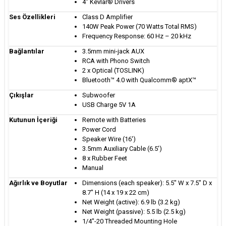
4″ Kevlar® Drivers
Ses Özellikleri
Class D Amplifier
140W Peak Power (70 Watts Total RMS)
Frequency Response: 60 Hz – 20 kHz
Bağlantılar
3.5mm mini-jack AUX
RCA with Phono Switch
2 x Optical (TOSLINK)
Bluetooth™ 4.0 with Qualcomm® aptX™
Çıkışlar
Subwoofer
USB Charge 5V 1A
Kutunun İçeriği
Remote with Batteries
Power Cord
Speaker Wire (16′)
3.5mm Auxiliary Cable (6.5′)
8 x Rubber Feet
Manual
Ağırlık ve Boyutlar
Dimensions (each speaker): 5.5″ W x 7.5″ D x
8.7″ H (14 x 19 x 22 cm)
Net Weight (active): 6.9 lb (3.2 kg)
Net Weight (passive): 5.5 lb (2.5 kg)
1/4″-20 Threaded Mounting Hole