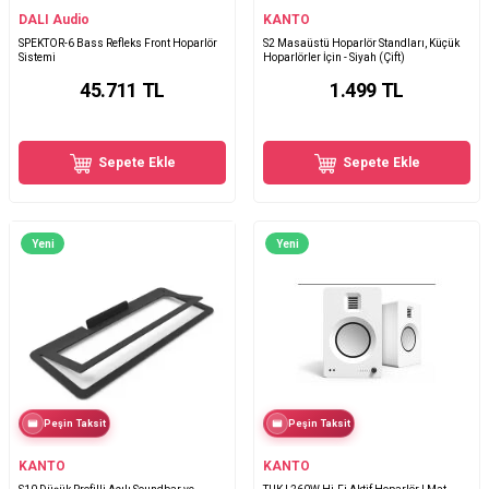
DALI Audio
KANTO
SPEKTOR-6 Bass Refleks Front Hoparlör
S2 Masaüstü Hoparlör Standları, Küçük
Sistemi
Hoparlörler İçin - Siyah (Çift)
45.711
TL
1.499
TL
Sepete Ekle
Sepete Ekle
Yeni
Yeni
Peşin Taksit
Peşin Taksit
KANTO
KANTO