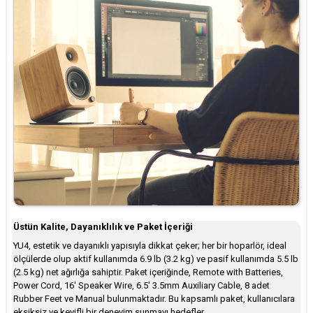
Üstün Kalite, Dayanıklılık ve Paket İçeriği
YU4, estetik ve dayanıklı yapısıyla dikkat çeker; her bir hoparlör, ideal
ölçülerde olup aktif kullanımda 6.9 lb (3.2 kg) ve pasif kullanımda 5.5 lb
(2.5 kg) net ağırlığa sahiptir. Paket içeriğinde, Remote with Batteries,
Power Cord, 16′ Speaker Wire, 6.5′ 3.5mm Auxiliary Cable, 8 adet
Rubber Feet ve Manual bulunmaktadır. Bu kapsamlı paket, kullanıcılara
eksiksiz ve keyifli bir deneyim sunmayı hedefler.