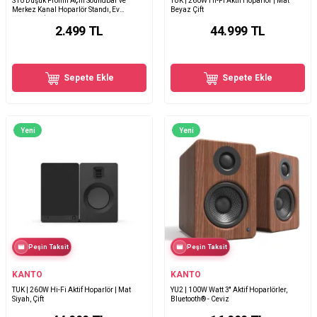
S10 Düşük Profilli Açılı Soundbar ve
TUK | 260W Hi-Fi Aktif Hoparlör | Mat
Merkez Kanal Hoparlör Standı, Ev
Beyaz Çift
Sineması İçin
2.499
TL
44.999
TL
Sepete Ekle
Sepete Ekle
Yeni
Yeni
Peşin Taksit
Peşin Taksit
KANTO
KANTO
TUK | 260W Hi-Fi Aktif Hoparlör | Mat
YU2 | 100W Watt 3'' Aktif Hoparlörler,
Siyah, Çift
Bluetooth® - Ceviz