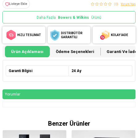
Listeye Ekle
(0)
Yorum Yap
Daha Fazla
Bowers & Wilkins
Ürünü
DİSTRİBÜTÖR
HIZLI TESLİMAT
KOLAY İADE
GARANTİLİ
Ürün Açıklaması
Ödeme Seçenekleri
Garanti Ve İade 
Garanti Bilgisi
24 Ay
Yorumlar
Benzer Ürünler