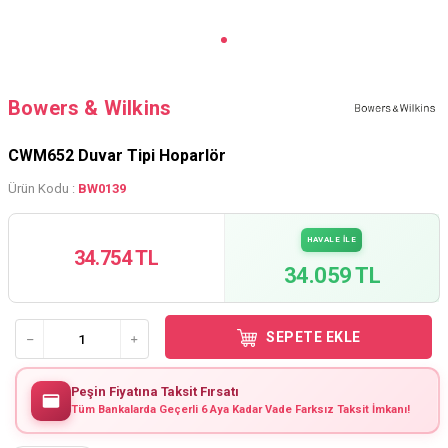
Bowers & Wilkins
CWM652 Duvar Tipi Hoparlör
Ürün Kodu :
BW0139
HAVALE İLE
34.754 TL
34.059 TL
SEPETE EKLE
Peşin Fiyatına Taksit Fırsatı
Tüm Bankalarda Geçerli 6 Aya Kadar Vade Farksız Taksit İmkanı!