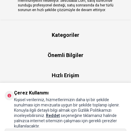
memnuniyetini hedefliyor. Sescibaba.Com, satış sürecinde
sunduğu profesyonel desteği, satış sonrasında da her türlü
sorunun en hızlı şekilde çözümüyle de devam ettiriyor.
Kategoriler
Önemli Bilgiler
Hızlı Erişim
Çerez Kullanımı
Üye
Kişisel verileriniz, hizmetlerimizin daha iyi bir şekilde
sunulması için mevzuata uygun bir şekilde toplanıp işlenir.
Konuyla ilgili detaylı bilgi almak için Gizlilik Politikamızı
Hakkımızda
inceleyebilirsiniz.
Reddet
seçeneğine tıklamanız halinde
yalnızca internet sitemizin çalışması için gerekli çerezler
kullanılacaktır.