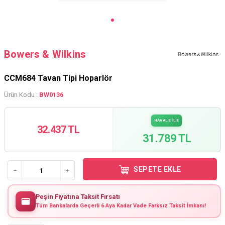
Bowers & Wilkins
CCM684 Tavan Tipi Hoparlör
Ürün Kodu :
BW0136
HAVALE İLE
32.437 TL
31.789 TL
SEPETE EKLE
Peşin Fiyatına Taksit Fırsatı
Tüm Bankalarda Geçerli 6 Aya Kadar Vade Farksız Taksit İmkanı!