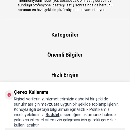
memnuniyetini hedefliyor. Sescibaba.Com, satış sürecinde
sunduğu profesyonel desteği, satış sonrasında da her türlü
sorunun en hızlı şekilde çözümüyle de devam ettiriyor.
Kategoriler
Önemli Bilgiler
Hızlı Erişim
Çerez Kullanımı
Üye
Kişisel verileriniz, hizmetlerimizin daha iyi bir şekilde
sunulması için mevzuata uygun bir şekilde toplanıp işlenir.
Konuyla ilgili detaylı bilgi almak için Gizlilik Politikamızı
Hakkımızda
inceleyebilirsiniz.
Reddet
seçeneğine tıklamanız halinde
yalnızca internet sitemizin çalışması için gerekli çerezler
kullanılacaktır.