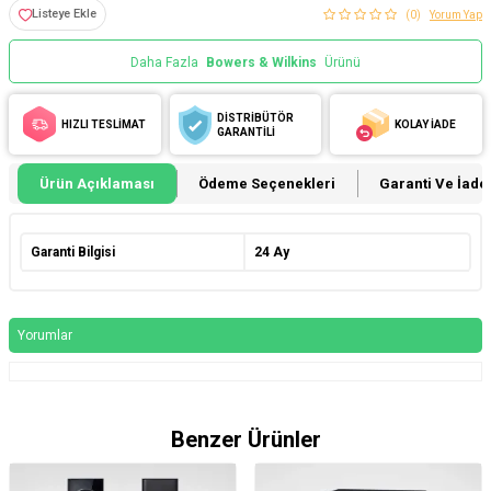
Listeye Ekle
(0)
Yorum Yap
Daha Fazla
Bowers & Wilkins
Ürünü
DİSTRİBÜTÖR
HIZLI TESLİMAT
KOLAY İADE
GARANTİLİ
Ürün Açıklaması
Ödeme Seçenekleri
Garanti Ve İade 
Garanti Bilgisi
24 Ay
Yorumlar
Benzer Ürünler