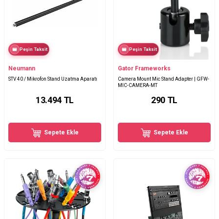
Peşin Taksit
Peşin Taksit
Neumann
Gator Frameworks
STV 40 / Mikrofon Stand Uzatma Aparatı
Camera Mount Mic Stand Adapter | GFW-
MIC-CAMERA-MT
13.494
TL
290
TL
Sepete Ekle
Sepete Ekle