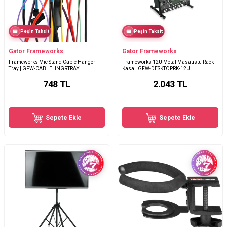
Peşin Taksit
Peşin Taksit
Gator Frameworks
Gator Frameworks
Frameworks Mic Stand Cable Hanger
Frameworks 12U Metal Masaüstü Rack
Tray | GFW-CABLEHNGRTRAY
Kasa | GFW-DESKTOPRK-12U
748
TL
2.043
TL
Sepete Ekle
Sepete Ekle