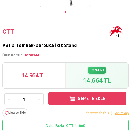
CTT
VSTD Tombak-Darbuka İkiz Stand
Ürün Kodu :
TMS0144
HAVALE İLE
14.964 TL
14.664 TL
SEPETE EKLE
Listeye Ekle
(0)
Yorum Yap
Daha Fazla
CTT
Ürünü