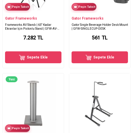
Peşin Taksit
Peşin Taksit
Gator Frameworks
Gator Frameworks
Frameworks AV Standı | 65'' Kadar
Gator Single Beverage Holder Desk Mount
Ekranlar İçin Pistonlu Stand | GFW-AV-
| GFW-SINGLECUP-DESK
LCD-25
7.282
TL
561
TL
Sepete Ekle
Sepete Ekle
Yeni
Peşin Taksit