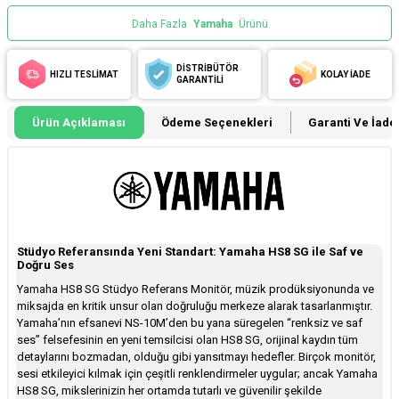
Daha Fazla
Yamaha
Ürünü
DİSTRİBÜTÖR
HIZLI TESLİMAT
KOLAY İADE
GARANTİLİ
Ürün Açıklaması
Ödeme Seçenekleri
Garanti Ve İade 
Stüdyo Referansında Yeni Standart: Yamaha HS8 SG ile Saf ve
Doğru Ses
Yamaha HS8 SG Stüdyo Referans Monitör, müzik prodüksiyonunda ve
miksajda en kritik unsur olan doğruluğu merkeze alarak tasarlanmıştır.
Yamaha’nın efsanevi NS-10M’den bu yana süregelen “renksiz ve saf
ses” felsefesinin en yeni temsilcisi olan HS8 SG, orijinal kaydın tüm
detaylarını bozmadan, olduğu gibi yansıtmayı hedefler. Birçok monitör,
sesi etkileyici kılmak için çeşitli renklendirmeler uygular; ancak Yamaha
HS8 SG, mikslerinizin her ortamda tutarlı ve güvenilir şekilde