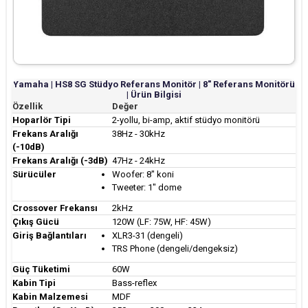
Yamaha | HS8 SG Stüdyo Referans Monitör | 8" Referans Monitörü
| Ürün Bilgisi
Özellik
Değer
Hoparlör Tipi
2-yollu, bi-amp, aktif stüdyo monitörü
Frekans Aralığı
38Hz - 30kHz
(-10dB)
Frekans Aralığı (-3dB)
47Hz - 24kHz
Sürücüler
Woofer: 8" koni
Tweeter: 1" dome
Crossover Frekansı
2kHz
Çıkış Gücü
120W (LF: 75W, HF: 45W)
Giriş Bağlantıları
XLR3-31 (dengeli)
TRS Phone (dengeli/dengeksiz)
Güç Tüketimi
60W
Kabin Tipi
Bass-reflex
Kabin Malzemesi
MDF