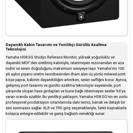
Dayanıklı Kabin Tasarımı ve Yenilikçi Gürültü Azaltma
Teknolojisi
Yamaha HS8 SG Stüdyo Referans Monitör, yüksek yoğunluklu ve
dayanıklı MDF’den üretilmiş kabiniyle, istenmeyen rezonansları en aza
indirir ve sesin doğruluğunu maksimum seviyeye taşır. Yamaha’nın 100
yılı aşkın piyano üretim tecrübesinden ilham alan üç yönlü mitered-joint
köşe yapısı, kabinin dayanıklılığını artırırken, sesin saflığını korur. Ayrıca,
gelişmiş port tasarımı ve gürültü azaltma teknolojisi sayesinde, port
çıkışında oluşan hava girdapları ve buna bağlı istenmeyen sesler %6’ya
varan oranda azaltılır. Bu yenilikçi yaklaşım, Yamaha HS8 SG’nin en zorlu
profesyonel prodüksiyon ortamlarında dahi temiz, berrak ve detaylı bir
ses sunmasını sağlar. XLR ve TRS giriş seçenekleriyle, farklı kaynaklarla
kolayca entegre edilebilir ve geniş bağlantı esnekliği sunar.