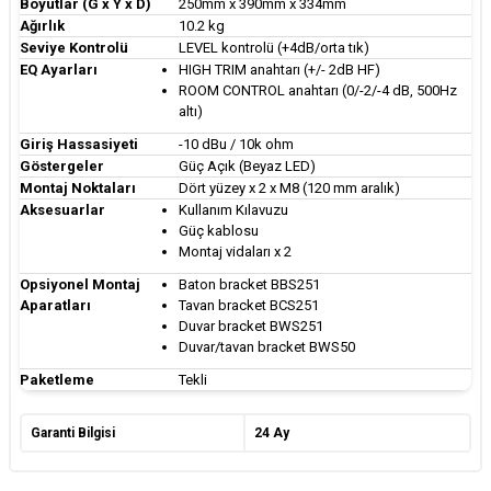
Boyutlar (G x Y x D)
250mm x 390mm x 334mm
Ağırlık
10.2 kg
Seviye Kontrolü
LEVEL kontrolü (+4dB/orta tık)
EQ Ayarları
HIGH TRIM anahtarı (+/- 2dB HF)
ROOM CONTROL anahtarı (0/-2/-4 dB, 500Hz
altı)
Giriş Hassasiyeti
-10 dBu / 10k ohm
Göstergeler
Güç Açık (Beyaz LED)
Montaj Noktaları
Dört yüzey x 2 x M8 (120 mm aralık)
Aksesuarlar
Kullanım Kılavuzu
Güç kablosu
Montaj vidaları x 2
Opsiyonel Montaj
Baton bracket BBS251
Aparatları
Tavan bracket BCS251
Duvar bracket BWS251
Duvar/tavan bracket BWS50
Paketleme
Tekli
Garanti Bilgisi
24 Ay