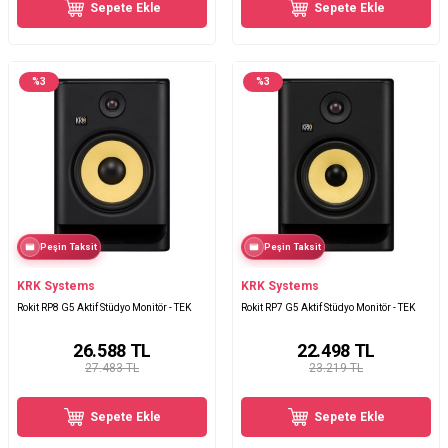
Sepete Ekle
Sepete Ekle
%
3
%
3
Peşin Taksit
Peşin Taksit
KRK Systems
KRK Systems
Rokit RP8 G5 Aktif Stüdyo Monitör - TEK
Rokit RP7 G5 Aktif Stüdyo Monitör - TEK
26.588
TL
22.498
TL
27.483 TL
23.219 TL
Sepete Ekle
Sepete Ekle