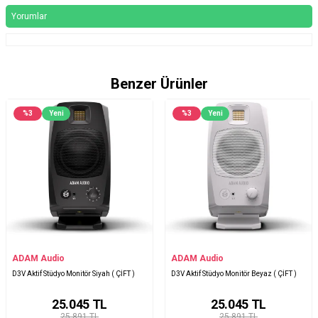
Yorumlar
Benzer Ürünler
%
3
Yeni
%
3
Yeni
ADAM Audio
ADAM Audio
D3V Aktif Stüdyo Monitör Siyah ( ÇİFT )
D3V Aktif Stüdyo Monitör Beyaz ( ÇİFT )
25.045
TL
25.045
TL
25.891 TL
25.891 TL