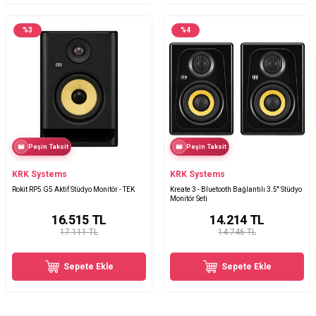
%
3
%
4
Peşin Taksit
Peşin Taksit
KRK Systems
KRK Systems
Rokit RP5 G5 Aktif Stüdyo Monitör - TEK
Kreate 3 - Bluetooth Bağlantılı 3.5'' Stüdyo
Monitör Seti
16.515
TL
14.214
TL
17.111 TL
14.746 TL
Sepete Ekle
Sepete Ekle