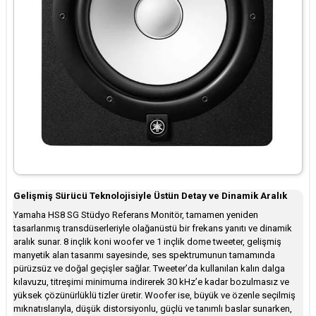
Gelişmiş Sürücü Teknolojisiyle Üstün Detay ve Dinamik Aralık
Yamaha HS8 SG Stüdyo Referans Monitör, tamamen yeniden
tasarlanmış transdüserleriyle olağanüstü bir frekans yanıtı ve dinamik
aralık sunar. 8 inçlik koni woofer ve 1 inçlik dome tweeter, gelişmiş
manyetik alan tasarımı sayesinde, ses spektrumunun tamamında
pürüzsüz ve doğal geçişler sağlar. Tweeter’da kullanılan kalın dalga
kılavuzu, titreşimi minimuma indirerek 30 kHz’e kadar bozulmasız ve
yüksek çözünürlüklü tizler üretir. Woofer ise, büyük ve özenle seçilmiş
mıknatıslarıyla, düşük distorsiyonlu, güçlü ve tanımlı baslar sunarken,