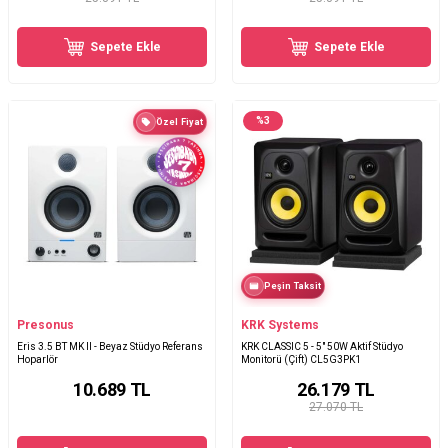
Sepete Ekle
Sepete Ekle
%
3
Özel Fiyat
Peşin Taksit
Presonus
KRK Systems
Eris 3.5 BT MK II - Beyaz Stüdyo Referans
KRK CLASSIC 5 - 5" 50W Aktif Stüdyo
Hoparlör
Monitorü (Çift) CL5G3PK1
10.689
TL
26.179
TL
27.070 TL