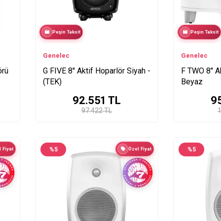
Peşin Taksit
Peşin Taksit
Genelec
Genelec
örü
G FIVE 8'' Aktif Hoparlör Siyah -
F TWO 8'' A
(TEK)
Beyaz
92.551
TL
9
97.422 TL
1
 Fiyat
%
5
Özel Fiyat
%
5