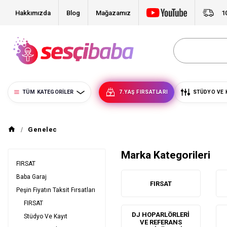
Hakkımızda
Blog
Mağazamız
1
TÜM KATEGORILER
7.YAŞ FIRSATLARI
STÜDYO VE 
Genelec
Marka Kategorileri
FIRSAT
Baba Garaj
FIRSAT
Peşin Fiyatın Taksit Fırsatları
FIRSAT
DJ HOPARLÖRLERI
Stüdyo Ve Kayıt
VE REFERANS