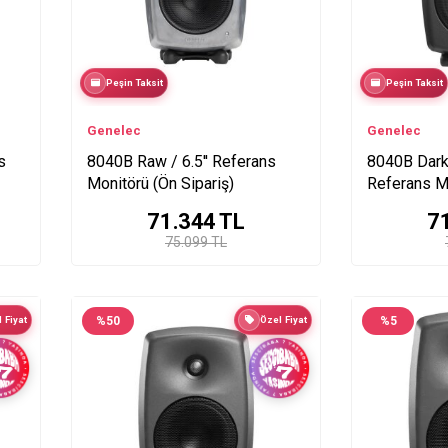
Peşin Taksit
Peşin Taksit
Genelec
Genelec
s
8040B Raw / 6.5'' Referans
8040B Dark 
Monitörü (Ön Sipariş)
Referans Mo
71.344
TL
7
75.099 TL
 Fiyat
%
50
Özel Fiyat
%
5