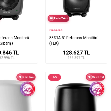
Peşin Taksit
Genelec
eferans Monitörü
8331A 5'' Referans Monitörü
Sipariş)
(TEK)
9.846
TL
128.627
TL
62.996 TL
135.397 TL
Özel Fiyat
%
5
Özel Fiyat