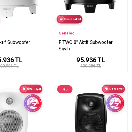
Peşin Taksit
Genelec
ktif Subwoofer
F TWO 8'' Aktif Subwoofer
Siyah
5.936
TL
95.936
TL
00.986 TL
100.986 TL
Özel Fiyat
%
5
Özel Fiyat