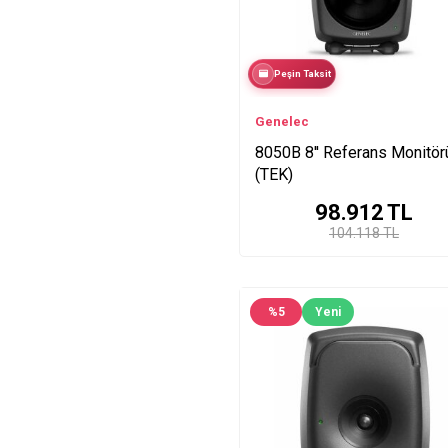
Peşin Taksit
Genelec
8050B 8'' Referans Monitör
(TEK)
98.912
TL
104.118 TL
%
5
Yeni