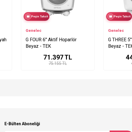
Peşin Taksit
Peşin Taksit
Genelec
Genelec
iyah
G FOUR 6'' Aktif Hoparlör
G THREE 5''
Beyaz - TEK
Beyaz - TE
71.397
TL
4
75.155 TL
E-Bülten Aboneliği