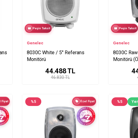
Peşin Taksit
Peşin Taksit
Genelec
Genelec
rans
8030C White / 5'' Referans
8030C Raw 
Monitörü
Monitörü (Ö
44.488
TL
4
46.830 TL
 Fiyat
%
5
Özel Fiyat
%
5
Yen