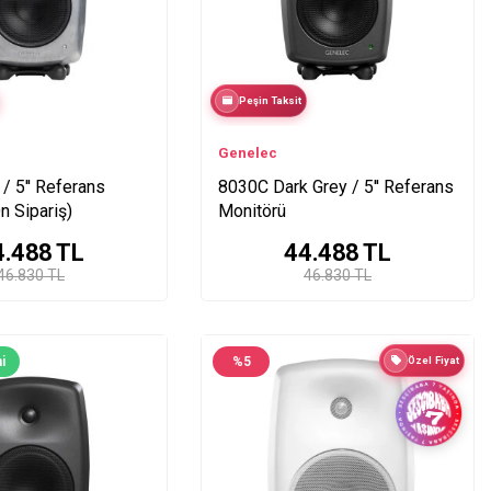
Peşin Taksit
Genelec
/ 5'' Referans
8030C Dark Grey / 5'' Referans
n Sipariş)
Monitörü
4.488
TL
44.488
TL
46.830 TL
46.830 TL
i
%
5
Özel Fiyat