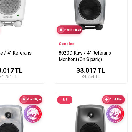
Peşin Taksit
Genelec
 / 4'' Referans
8020D Raw / 4′′ Referans
Monitörü (Ön Sipariş)
3.017
TL
33.017
TL
34.754 TL
34.754 TL
Özel Fiyat
%
5
Özel Fiyat