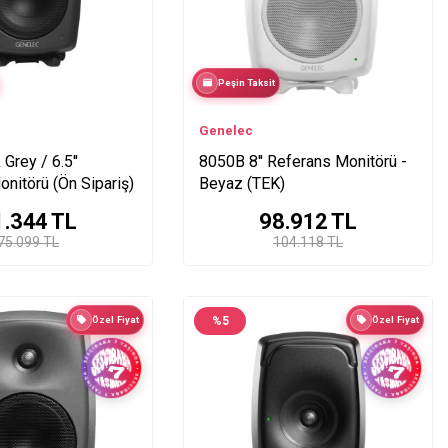
Peşin Taksit
Genelec
Grey / 6.5′′
8050B 8'' Referans Monitörü -
nitörü (Ön Sipariş)
Beyaz (TEK)
1.344
TL
98.912
TL
75.099 TL
104.118 TL
Özel Fiyat
%
5
Özel Fiyat