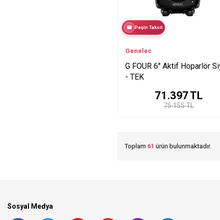
Peşin Taksit
Genelec
G FOUR 6'' Aktif Hoparlör S
- TEK
71.397
TL
75.155 TL
Toplam
61
ürün bulunmaktadır.
Sosyal Medya