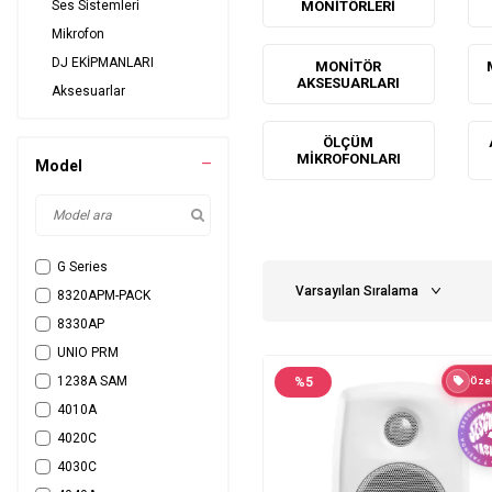
Ses Sistemleri
MONITÖRLERI
Mikrofon
DJ EKİPMANLARI
MONITÖR
AKSESUARLARI
Aksesuarlar
ÖLÇÜM
MIKROFONLARI
Model
G Series
8320APM-PACK
8330AP
UNIO PRM
1238A SAM
%
5
Özel
4010A
4020C
4030C