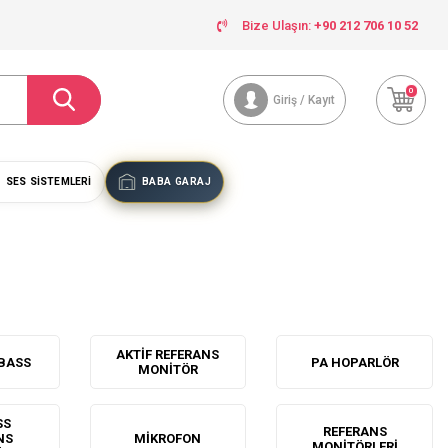
Bize Ulaşın:
+90 212 706 10 52
0
Giriş / Kayıt
SES SISTEMLERI
BABA GARAJ
AKTIF REFERANS
BBASS
PA HOPARLÖR
MONITÖR
SS
REFERANS
NS
MIKROFON
MONITÖRLERI