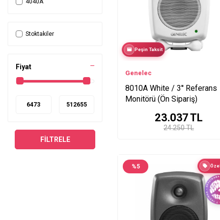
4040A
7040A
7050C
Stoktakiler
7350A
Peşin Taksit
7360A
8010
Fiyat
Genelec
8010A-W
8010A White / 3'' Referans
8020D
Monitörü (Ön Sipariş)
8020DRaw
23.037
TL
8030-408
24.250 TL
8030C
FILTRELE
8030CRw
8030CW
%
5
Özel
8040B
8040BRwM
8040BWM
8050B
8050BWM