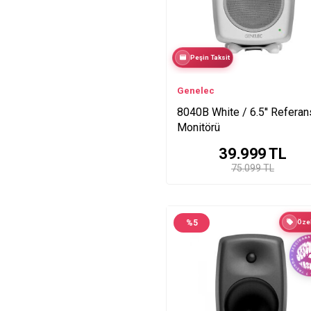
Peşin Taksit
Genelec
8040B White / 6.5'' Referan
Monitörü
39.999
TL
75.099 TL
%
5
Özel