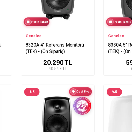
Peşin Taksit
Peşin Taksit
Genelec
Genelec
ü
8320A 4'' Referans Monitörü
8330A 5'' R
(TEK) - (Ön Sipariş)
(TEK) - (Ön 
20.290
TL
5
40.547 TL
%
5
Özel Fiyat
%
5