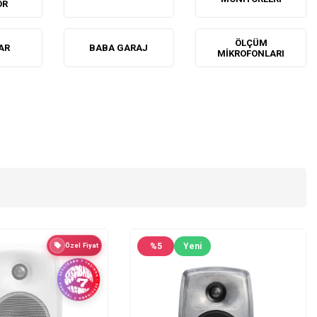
ÖR
ÖLÇÜM
AR
BABA GARAJ
MIKROFONLARI
Özel Fiyat
%
5
Yeni