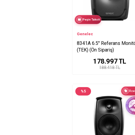
Peşin Taksit
Genelec
8341A 6.5'' Referans Monit
(TEK) (Ön Sipariş)
178.997
TL
188.418 TL
%
5
Özel