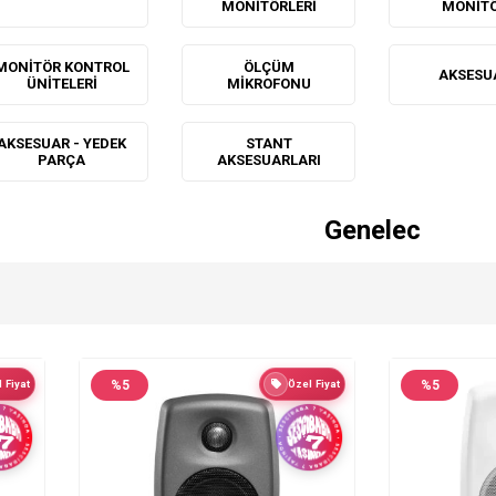
MONITÖRLERI
MONIT
MONITÖR KONTROL
ÖLÇÜM
AKSESU
ÜNITELERI
MIKROFONU
AKSESUAR - YEDEK
STANT
PARÇA
AKSESUARLARI
Genelec
 Fiyat
%
5
Özel Fiyat
%
5