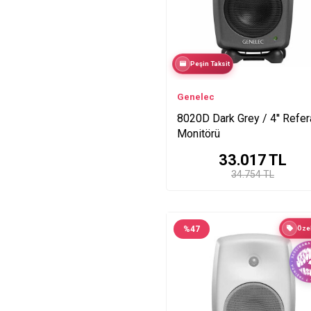
8260A
8320A
8330A
Peşin Taksit
8331A
8340A
Genelec
8341A
8020D Dark Grey / 4'' Refe
8350A
Monitörü
8351A
33.017
TL
GLM Kit V3.0
34.754 TL
M040
%
47
Özel