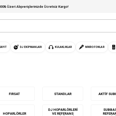
000₺ Üzeri Alışverişlerinizde Ücretsiz Kargo!
KAYIT
DJ EKIPMANLARI
KULAKLIKLAR
MIKROFONLAR
FIRSAT
STANDLAR
AKTIF SU
DJ HOPARLÖRLERI
SUBBA
HOPARLÖRLER
VE REFERANS
REFERA