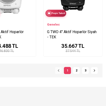
Peşin Taksit
Genelec
 Aktif Hoparlör
G TWO 4'' Aktif Hoparlör Siyah
K
- TEK
4.488
TL
35.667
TL
46.830 TL
37.544 TL
1
2
3