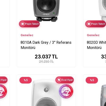
Peşin Taksit
Peşin Taksit
Genelec
Genelec
8010A Dark Grey / 3'' Referans
8020D White
Monitörü
Monitörü
23.037
TL
3
24.250 TL
 Fiyat
%
5
Özel Fiyat
%
5