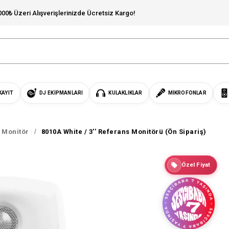
000₺ Üzeri Alışverişlerinizde Ücretsiz Kargo!
KAYIT
DJ EKIPMANLARI
KULAKLIKLAR
MIKROFONLAR
s Monitör
8010A White / 3'' Referans Monitörü (Ön Sipariş)
Özel Fiyat