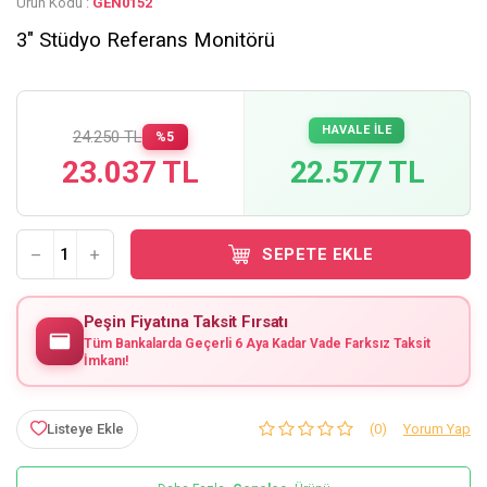
Ürün Kodu :
GEN0152
3" Stüdyo Referans Monitörü
HAVALE İLE
24.250 TL
%5
23.037 TL
22.577 TL
SEPETE EKLE
Peşin Fiyatına Taksit Fırsatı
Tüm Bankalarda Geçerli 6 Aya Kadar Vade Farksız Taksit
İmkanı!
Listeye Ekle
(0)
Yorum Yap