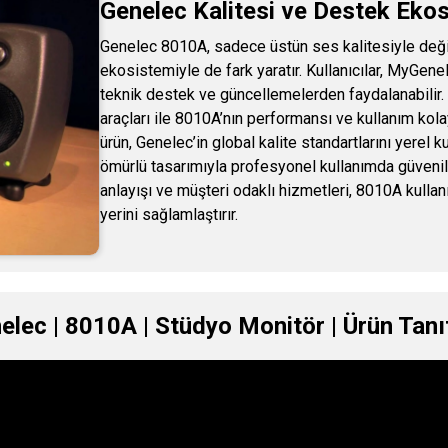
Genelec Kalitesi ve Destek Eko
Genelec 8010A, sadece üstün ses kalitesiyle değ
ekosistemiyle de fark yaratır. Kullanıcılar, MyGene
teknik destek ve güncellemelerden faydalanabilir. 
araçları ile 8010A’nın performansı ve kullanım kolaylı
ürün, Genelec’in global kalite standartlarını yerel k
ömürlü tasarımıyla profesyonel kullanımda güvenili
anlayışı ve müşteri odaklı hizmetleri, 8010A kullanı
yerini sağlamlaştırır.
elec | 8010A | Stüdyo Monitör | Ürün Tanı