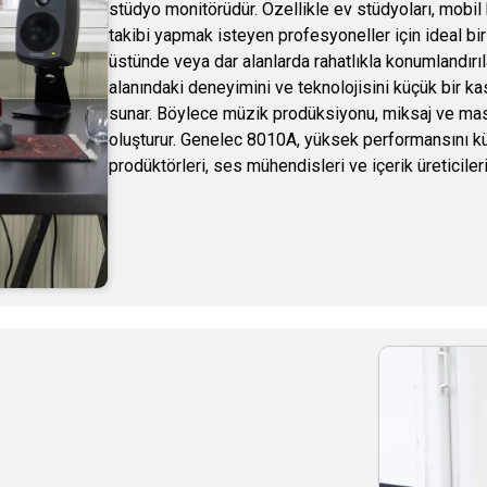
stüdyo monitörüdür. Özellikle ev stüdyoları, mobil k
takibi yapmak isteyen profesyoneller için ideal 
üstünde veya dar alanlarda rahatlıkla konumlandırı
alanındaki deneyimini ve teknolojisini küçük bir kas
sunar. Böylece müzik prodüksiyonu, miksaj ve maste
oluşturur. Genelec 8010A, yüksek performansını küç
prodüktörleri, ses mühendisleri ve içerik üreticileri