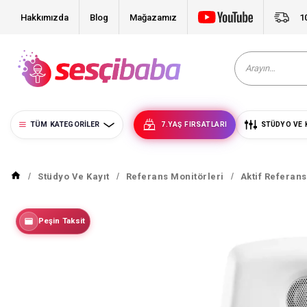
Hakkımızda
Blog
Mağazamız
1
TÜM KATEGORILER
7.YAŞ FIRSATLARI
STÜDYO VE 
Stüdyo Ve Kayıt
Referans Monitörleri
Aktif Referan
Peşin Taksit