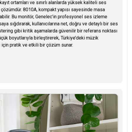
ayıt ortamları ve sınırlı alanlarda yüksek kaliteli ses
bir çözümdür. 8010A, kompakt yapısı sayesinde masa
labilir. Bu monitör, Genelec’in profesyonel ses izleme
aya sığdırarak, kullanıcılarına net, doğru ve detaylı bir ses
ring gibi kritik aşamalarda güvenilir bir referans noktası
ük boyutlarıyla birleştirerek, Türkiye’deki müzik
 için pratik ve etkili bir çözüm sunar.