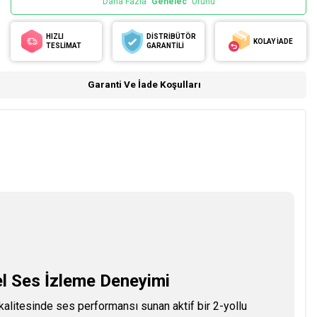
Daha Fazla
Genelec
Ürünü
HIZLI
DİSTRİBÜTÖR
KOLAY İADE
TESLİMAT
GARANTİLİ
Garanti Ve İade Koşulları
 Ses İzleme Deneyimi
alitesinde ses performansı sunan aktif bir 2-yollu