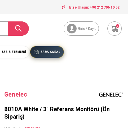
Bize Ulaşın:
+90 212 706 10 52
0
Giriş / Kayıt
SES SISTEMLERI
BABA GARAJ
Genelec
8010A White / 3'' Referans Monitörü (Ön
Sipariş)