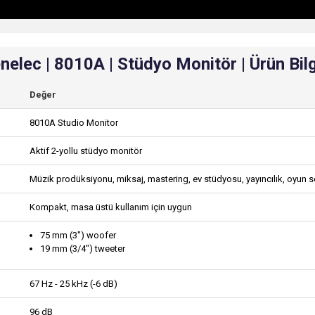
nelec | 8010A | Stüdyo Monitör | Ürün Bilg
Değer
8010A Studio Monitor
Aktif 2-yollu stüdyo monitör
Müzik prodüksiyonu, miksaj, mastering, ev stüdyosu, yayıncılık, oyun s
Kompakt, masa üstü kullanım için uygun
75 mm (3") woofer
19 mm (3/4") tweeter
67 Hz - 25 kHz (-6 dB)
96 dB