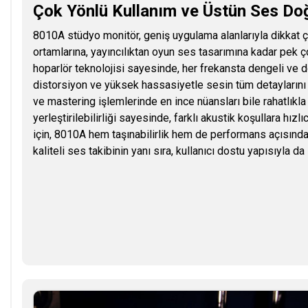
Çok Yönlü Kullanım ve Üstün Ses Do
8010A stüdyo monitör, geniş uygulama alanlarıyla dikkat 
ortamlarına, yayıncılıktan oyun ses tasarımına kadar pek çok 
hoparlör teknolojisi sayesinde, her frekansta dengeli ve d
distorsiyon ve yüksek hassasiyetle sesin tüm detaylarını or
ve mastering işlemlerinde en ince nüansları bile rahatlıkla
yerleştirilebilirliği sayesinde, farklı akustik koşullara hız
için, 8010A hem taşınabilirlik hem de performans açısından
kaliteli ses takibinin yanı sıra, kullanıcı dostu yapısıyla da s