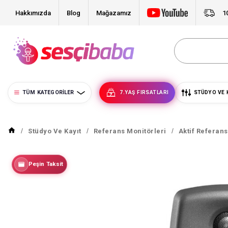
Hakkımızda
Blog
Mağazamız
1
TÜM KATEGORILER
7.YAŞ FIRSATLARI
STÜDYO VE 
Stüdyo Ve Kayıt
Referans Monitörleri
Aktif Referan
Peşin Taksit