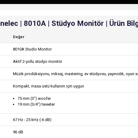
nelec | 8010A | Stüdyo Monitör | Ürün Bilg
Değer
8010A Studio Monitor
Aktif 2-yollu stüdyo monitör
Müzik prodüksiyonu, miksaj, mastering, ev stüdyosu, yayıncılık, oyun s
Kompakt, masa üstü kullanım için uygun
75 mm (3") woofer
19 mm (3/4") tweeter
67 Hz - 25 kHz (-6 dB)
96 dB