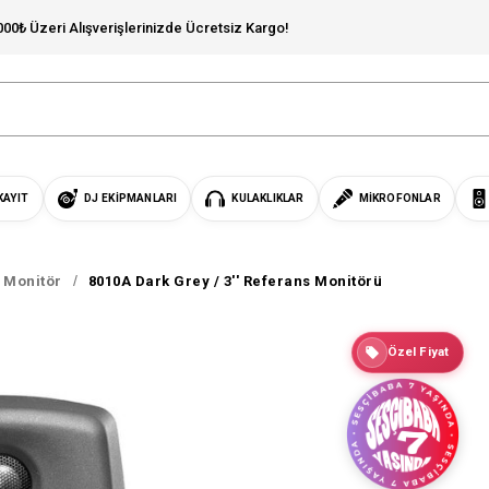
000₺ Üzeri Alışverişlerinizde Ücretsiz Kargo!
KAYIT
DJ EKIPMANLARI
KULAKLIKLAR
MIKROFONLAR
s Monitör
8010A Dark Grey / 3'' Referans Monitörü
Özel Fiyat