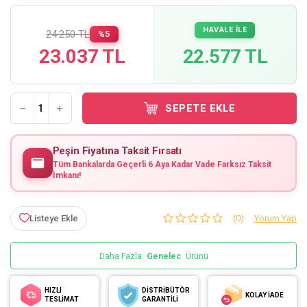
HAVALE İLE
24.250 TL
%5
23.037 TL
22.577 TL
SEPETE EKLE
Peşin Fiyatına Taksit Fırsatı
Tüm Bankalarda Geçerli 6 Aya Kadar Vade Farksız Taksit
İmkanı!
Listeye Ekle
(0)
Yorum Yap
Daha Fazla
Genelec
Ürünü
HIZLI
DİSTRİBÜTÖR
KOLAY İADE
TESLİMAT
GARANTİLİ