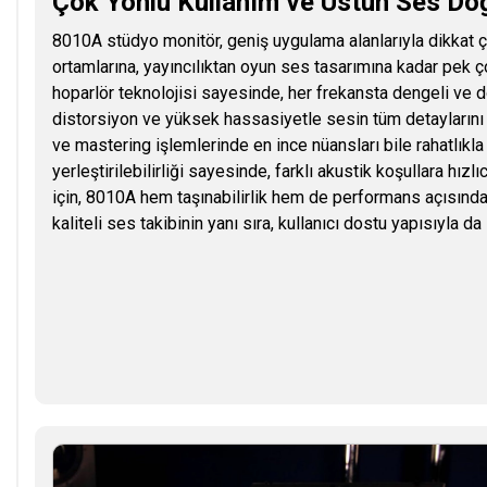
Çok Yönlü Kullanım ve Üstün Ses Do
8010A stüdyo monitör, geniş uygulama alanlarıyla dikkat 
ortamlarına, yayıncılıktan oyun ses tasarımına kadar pek çok 
hoparlör teknolojisi sayesinde, her frekansta dengeli ve d
distorsiyon ve yüksek hassasiyetle sesin tüm detaylarını or
ve mastering işlemlerinde en ince nüansları bile rahatlıkla
yerleştirilebilirliği sayesinde, farklı akustik koşullara hız
için, 8010A hem taşınabilirlik hem de performans açısından
kaliteli ses takibinin yanı sıra, kullanıcı dostu yapısıyla da s