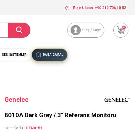
Bize Ulaşın:
+90 212 706 10 52
0
Giriş / Kayıt
SES SISTEMLERI
BABA GARAJ
Genelec
8010A Dark Grey / 3'' Referans Monitörü
Ürün Kodu :
GEN0151