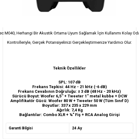
ec M040, Herhangi Bir Akustik Ortama Uyum Sağlamak İçin Kullanımı Kolay Oda
Kontrolleriyle, Gerçek Potansiyelinizi Gerçekleştirmenize Yardımcı Olur.
Teknik Özellikler
SPL: 107 dB
Frekans Tepkisi: 44 Hz - 21 kHz (-6 dB)
Frekans Cevabının Doğruluğu: ± 3 dB (48 Hz - 20 kHz)
Sürücü Boyut: Woofer 6,5'' + Tweeter 1'' metal kubbe + DCW
Amplifikatör Gücü: Woofer 80 W + Tweeter 50 W (Tüm Sınıf D)
Boyutlar: 337 x 235 x 229 mm
Ağırlık: 7,4 Kg
Bağlantılar: Combo XLR + ¼" Fiş + RCA Analog Girişi
Garanti Bilgisi
24 Ay