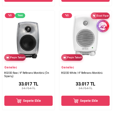
%
5
Yeni
%
5
Özel Fiyat
Peşin Taksit
Peşin Taksit
Genelec
Genelec
8020D Raw / 4′′ Referans Monitörü (Ön
8020D White / 4'' Referans Monitörü
Sipariş)
33.017
TL
33.017
TL
34.754 TL
34.754 TL
Sepete Ekle
Sepete Ekle