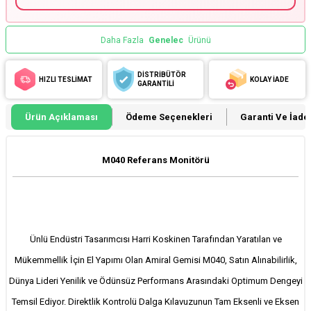
Daha Fazla
Genelec
Ürünü
DİSTRİBÜTÖR
HIZLI TESLİMAT
KOLAY İADE
GARANTİLİ
Ürün Açıklaması
Ödeme Seçenekleri
Garanti Ve İade 
M040 Referans Monitörü
Ünlü Endüstri Tasarımcısı Harri Koskinen Tarafından Yaratılan ve
Mükemmellik İçin El Yapımı Olan Amiral Gemisi M040, Satın Alınabilirlik,
Dünya Lideri Yenilik ve Ödünsüz Performans Arasındaki Optimum Dengeyi
Temsil Ediyor. Direktlik Kontrolü Dalga Kılavuzunun Tam Eksenli ve Eksen