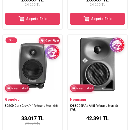
24.250 TL
24.250 TL
Sepete Ekle
Sepete Ekle
%
5
Özel Fiyat
Peşin Taksit
Peşin Taksit
Genelec
Neumann
8020D Dark Grey / 4'' Referans Monitörü
KH 80 DSP A / Aktif Referans Monitör
(Tek)
33.017
TL
42.391
TL
34.754 TL