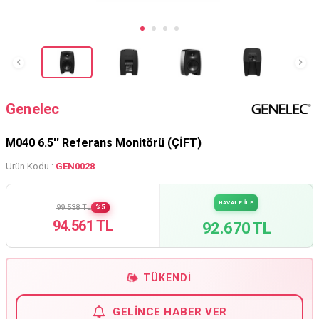
Genelec
M040 6.5'' Referans Monitörü (ÇİFT)
Ürün Kodu :
GEN0028
HAVALE İLE
99.538 TL
%5
94.561 TL
92.670 TL
TÜKENDI
GELINCE HABER VER