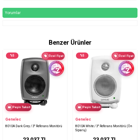
Yorumlar
Benzer Ürünler
%
5
%
5
Özel Fiyat
Özel Fiyat
Peşin Taksit
Peşin Taksit
Genelec
Genelec
8010A Dark Grey / 3'' Referans Monitörü
8010A White / 3'' Referans Monitörü (Ön
Sipariş)
23.037
TL
23.037
TL