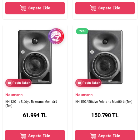
Sepete Ekle
Sepete Ekle
Yeni
Peşin Taksit
Peşin Taksit
Neumann
Neumann
KH 120 II / Stüdyo Referans Monitörü
KH 150 / Stüdyo Referans Monitörü (Tek)
(Tek)
61.994
TL
150.790
TL
Sepete Ekle
Sepete Ekle