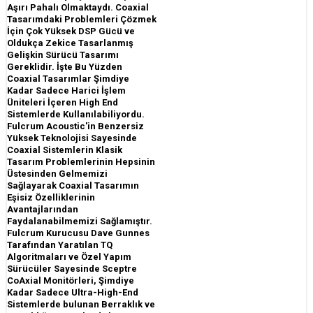
Aşırı Pahalı Olmaktaydı. Coaxial
Tasarımdaki Problemleri Çözmek
İçin Çok Yüksek DSP Gücü ve
Oldukça Zekice Tasarlanmış
Gelişkin Sürücü Tasarımı
Gereklidir. İşte Bu Yüzden
Coaxial Tasarımlar Şimdiye
Kadar Sadece Harici İşlem
Üniteleri İçeren High End
Sistemlerde Kullanılabiliyordu.
Fulcrum Acoustic'in Benzersiz
Yüksek Teknolojisi Sayesinde
Coaxial Sistemlerin Klasik
Tasarım Problemlerinin Hepsinin
Üstesinden Gelmemizi
Sağlayarak Coaxial Tasarımın
Eşisiz Özelliklerinin
Avantajlarından
Faydalanabilmemizi Sağlamıştır.
Fulcrum Kurucusu Dave Gunnes
Tarafından Yaratılan TQ
Algoritmaları ve Özel Yapım
Sürücüler Sayesinde Sceptre
CoAxial Monitörleri, Şimdiye
Kadar Sadece Ultra-High-End
Sistemlerde bulunan Berraklık ve