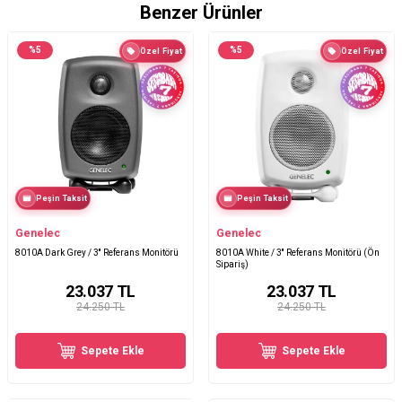
Benzer Ürünler
%
5
%
5
Özel Fiyat
Özel Fiyat
Peşin Taksit
Peşin Taksit
Genelec
Genelec
8010A Dark Grey / 3'' Referans Monitörü
8010A White / 3'' Referans Monitörü (Ön
Sipariş)
23.037
TL
23.037
TL
24.250 TL
24.250 TL
Sepete Ekle
Sepete Ekle