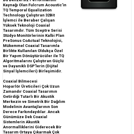
Kaynağı Olan Fulcrum Acoustic'in
TQ Temporal Equalization
Technology Çalıştıran 32Bit
İşlemci ile Beraber Çalışan
Yüksek Teknoloji Coaxial
Tasarımdır. Tüm Sceptre Serisi
Stüdyo Monitörlerinin Kalbi Plan
PreSonus CoActual Teknolojisi,
Mükemmel Coaxial Tasarımla
Birlikte Kullanılan Oldukça Özel
Bir Yapım Dönüştürücüler ile TQ
Algoritmalarını Çalıştıran Güçlü
ve Dayanıklı DSP'lerin (Dijital
Sinyal İşlemcileri) Birleşimidir.
Coaxial Bilmecesi
Hoparlör Üreticileri Çok Uzun
Zamandır Coaxial Tasarımın
Getirdiği Tutarlı Bir Akustik
Merkezin ve Simetrik Bir Dağılım
Modelinin Avantajlarının Son
Derece Farkındaydılar. Ancak
Günümüze Dek Coaxial
Sistemlerin Akustik
Anormalliklerini Giderecek Bir
Tasarım Ortaya Çıkarmak Çok