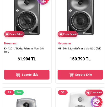
Peşin Taksit
Peşin Taksit
Neumann
Neumann
KH 120 II / Stüdyo Referans Monitörü
KH 150 / Stüdyo Referans Monitörü (Tek)
(Tek)
61.994
TL
150.790
TL
Sepete Ekle
Sepete Ekle
%
5
Yeni
%
5
Özel Fiyat