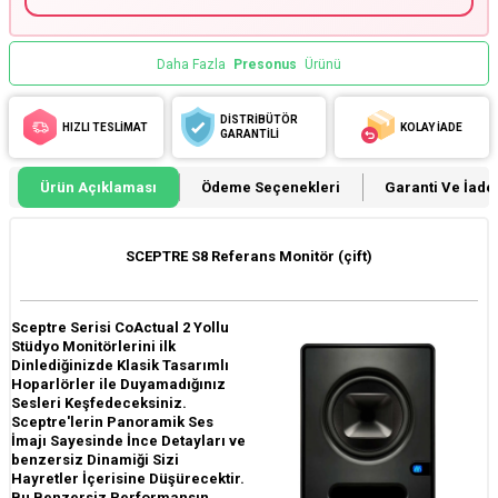
Daha Fazla
Presonus
Ürünü
DİSTRİBÜTÖR
HIZLI TESLİMAT
KOLAY İADE
GARANTİLİ
Ürün Açıklaması
Ödeme Seçenekleri
Garanti Ve İade 
SCEPTRE S8 Referans Monitör (çift)
Sceptre Serisi CoActual 2 Yollu
Stüdyo Monitörlerini ilk
Dinlediğinizde Klasik Tasarımlı
Hoparlörler ile Duyamadığınız
Sesleri Keşfedeceksiniz.
Sceptre'lerin Panoramik Ses
İmajı Sayesinde İnce Detayları ve
benzersiz Dinamiği Sizi
Hayretler İçerisine Düşürecektir.
Bu Benzersiz Performansın