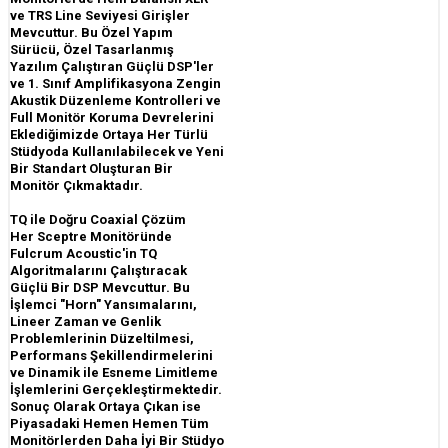
ve TRS Line Seviyesi Girişler
Mevcuttur. Bu Özel Yapım
Sürücü, Özel Tasarlanmış
Yazılım Çalıştıran Güçlü DSP'ler
ve 1. Sınıf Amplifikasyona Zengin
Akustik Düzenleme Kontrolleri ve
Full Monitör Koruma Devrelerini
Eklediğimizde Ortaya Her Türlü
Stüdyoda Kullanılabilecek ve Yeni
Bir Standart Oluşturan Bir
Monitör Çıkmaktadır.
TQ ile Doğru Coaxial Çözüm
Her Sceptre Monitöründe
Fulcrum Acoustic'in TQ
Algoritmalarını Çalıştıracak
Güçlü Bir DSP Mevcuttur. Bu
İşlemci "Horn" Yansımalarını,
Lineer Zaman ve Genlik
Problemlerinin Düzeltilmesi,
Performans Şekillendirmelerini
ve Dinamik ile Esneme Limitleme
İşlemlerini Gerçekleştirmektedir.
Sonuç Olarak Ortaya Çıkan ise
Piyasadaki Hemen Hemen Tüm
Monitörlerden Daha İyi Bir Stüdyo