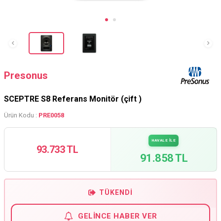
Presonus
SCEPTRE S8 Referans Monitör (çift )
Ürün Kodu :
PRE0058
HAVALE İLE
93.733 TL
91.858 TL
TÜKENDI
GELINCE HABER VER