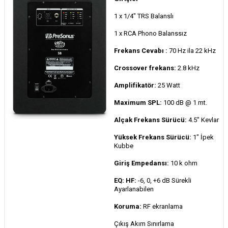
1 x 1/4" TRS Balanslı
1 x RCA Phono Balanssız
Frekans Cevabı :
70 Hz ila 22 kHz
Crossover frekans:
2.8 kHz
Amplifikatör:
25 Watt
Maximum SPL:
100 dB @ 1 mt.
Alçak Frekans Sürücü:
4.5" Kevlar
Yüksek Frekans Sürücü:
1" İpek
Kubbe
Giriş Empedansı:
10 k ohm
EQ: HF:
-6, 0, +6 dB Sürekli
Ayarlanabilen
Koruma:
RF ekranlama
Çıkış Akım Sınırlama