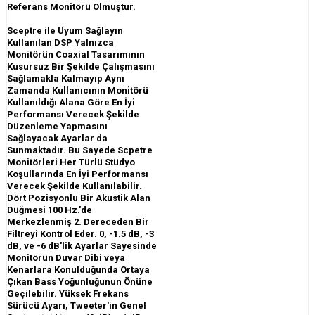
Referans Monitörü Olmuştur.
Sceptre ile Uyum Sağlayın
Kullanılan DSP Yalnızca
Monitörün Coaxial Tasarımının
Kusursuz Bir Şekilde Çalışmasını
Sağlamakla Kalmayıp Aynı
Zamanda Kullanıcının Monitörü
Kullanıldığı Alana Göre En İyi
Performansı Verecek Şekilde
Düzenleme Yapmasını
Sağlayacak Ayarlar da
Sunmaktadır. Bu Sayede Scpetre
Monitörleri Her Türlü Stüdyo
Koşullarında En İyi Performansı
Verecek Şekilde Kullanılabilir.
Dört Pozisyonlu Bir Akustik Alan
Düğmesi 100 Hz.'de
Merkezlenmiş 2. Dereceden Bir
Filtreyi Kontrol Eder. 0, -1.5 dB, -3
dB, ve -6 dB'lik Ayarlar Sayesinde
Monitörün Duvar Dibi veya
Kenarlara Konulduğunda Ortaya
Çıkan Bass Yoğunluğunun Önüne
Geçilebilir. Yüksek Frekans
Sürücü Ayarı, Tweeter'in Genel