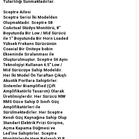
Tutarlılığı Sunmaktadırlar.
Sceptre Ailesi
Sceptre Serisi İki Modelden
Oluşmaktadır. Sceptre S8
CoActual Stüdyo Monitörü, 8''
Boyutunda Bir Low / Mid Sürücü
ile 1'' Boyutunda Bir Horn Loaded
Yüksek Frekans Sürücünün
Coaxial Bir Üniteye bobin
Ekseninde Sıralanması ile
Oluşturulmuştur. Sceptre S6 Aynı
Teknolojiyi Kullanan 6.5" Low /
Mid Sürücüye Sahip Modeldir.
Her İki Model Ön Taraftan Çıkışlı
Akustik Portlara Sahiptirler.
Sistemler Biamplified (Çift
Amplifikatörlü Tasarım) Olarak
Üretilmişlerdir. Her Sürücü 90W
RMS Güce Sahip D Sınıfı Güç
Amplifikatörleri ile
Sürülmektedirler. Her Sceptre
Kendi Güç Kaynağına Sahip Olup
Standart Elektrik Prizi Girişine,
Açma Kapama Düğmesi ve
Led'ine Sahiptirler. Sceptre
Monitörlerde Hem Balanslı XLR