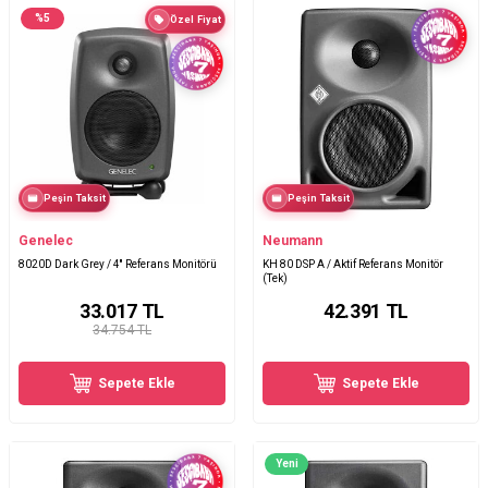
%
5
Özel Fiyat
Peşin Taksit
Peşin Taksit
Genelec
Neumann
8020D Dark Grey / 4'' Referans Monitörü
KH 80 DSP A / Aktif Referans Monitör
(Tek)
33.017
TL
42.391
TL
34.754 TL
Sepete Ekle
Sepete Ekle
Yeni