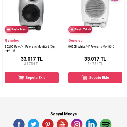
Peşin Taksit
Peşin Taksit
Genelec
Genelec
8020D Raw / 4′′ Referans Monitörü (Ön
8020D White / 4'' Referans Monitörü
Sipariş)
33.017
TL
33.017
TL
34.754 TL
34.754 TL
Sepete Ekle
Sepete Ekle
Sosyal Medya