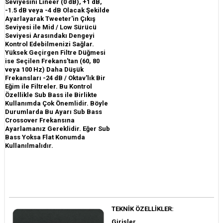
Seviyesini Lineer (0 dB), +1 dB,
-1.5 dB veya -4 dB Olacak Şekilde
Ayarlayarak Tweeter'in Çıkış
Seviyesi ile Mid / Low Sürücü
Seviyesi Arasındakı Dengeyi
Kontrol Edebilmenizi Sağlar.
Yüksek Geçirgen Filtre Düğmesi
ise Seçilen Frekans'tan (60, 80
veya 100 Hz) Daha Düşük
Frekansları -24 dB / Oktav'lık Bir
Eğim ile Filtreler. Bu Kontrol
Özellikle Sub Bass ile Birlikte
Kullanımda Çok Önemlidir. Böyle
Durumlarda Bu Ayarı Sub Bass
Crossover Frekansına
Ayarlamanız Gereklidir. Eğer Sub
Bass Yoksa Flat Konumda
Kullanılmalıdır.
TEKNİK ÖZELLİKLER:
Girişler