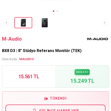
M-Audio
BX8 D3 | 8" Stüdyo Referans Monitör (TEK)
Ürün Kodu :
MAU0015
HAVALE İLE
15.561 TL
15.249 TL
TÜKENDI
GELINCE HABER VER