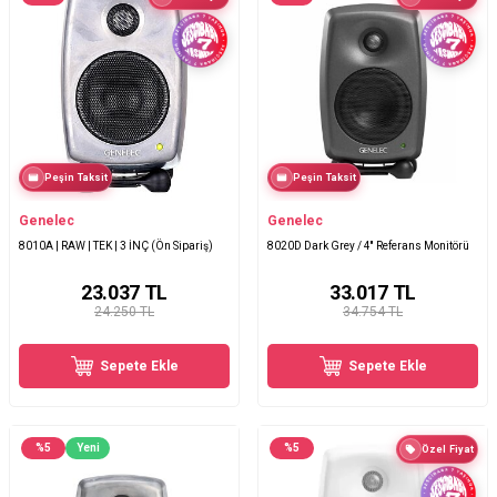
Peşin Taksit
Peşin Taksit
Genelec
Genelec
8010A | RAW | TEK | 3 İNÇ (Ön Sipariş)
8020D Dark Grey / 4'' Referans Monitörü
23.037
TL
33.017
TL
24.250 TL
34.754 TL
Sepete Ekle
Sepete Ekle
%
5
Yeni
%
5
Özel Fiyat