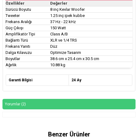
Özellikler
Değerler
Sürücü Boyutu
8 inç Kevlar Woofer
Tweeter
1.25 inç ipek kubbe
Frekans Aralığı
37 Hz - 22 kHz
Güç Çıkışı
150 Watt
Amplifikatör Tipi
Class A/B
Bağlantı Türü
XLR ve 1/4 TRS
Frekans Yanıtı
Düz
Dalga Kılavuzu
Optimize Tasarım
Boyutlar
38.6 cm x 25.4 cm x 30.5 cm
Ağırlık
10.88 kg
Garanti Bilgisi
24 Ay
Yorumlar (2)
Benzer Ürünler