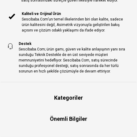
satış sonrasındaki süreçte güven ilkesiyle hareket ediyor.
Kaliteli ve Orijinal Ürün
Sescibaba.Com’un temel ilkelerinden biri olan kalite, sadece
ürün kalitesini değil, Asimetrik vizyonuyla geliştirilen bakış
açısını ve çözüm odaklı yaklaşımı da ifade ediyor.
Destek
Sescibaba.Com; ürün gamı, güven ve kalite anlayışının yanı sıra
sunduğu Teknik Destekle de en üst seviyede müşteri
memnuniyetini hedefliyor. Sescibaba.Com, satış sürecinde
sunduğu profesyonel desteği, satış sonrasında da her türlü
sorunun en hızlı şekilde çözümüyle de devam ettiriyor.
Kategoriler
Önemli Bilgiler