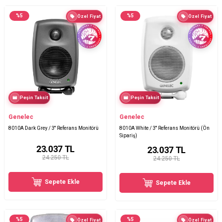
%
5
%
5
Özel Fiyat
Özel Fiyat
Peşin Taksit
Peşin Taksit
Genelec
Genelec
8010A Dark Grey / 3'' Referans Monitörü
8010A White / 3'' Referans Monitörü (Ön
Sipariş)
23.037
TL
23.037
TL
24.250 TL
24.250 TL
Sepete Ekle
Sepete Ekle
%
5
%
5
Özel Fiyat
Özel Fiyat