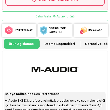
Daha Fazla
M-Audio
Ürünü
DİSTRİBÜTÖR
HIZLI TESLİMAT
KOLAY İADE
GARANTİLİ
Ürün Açıklaması
Ödeme Seçenekleri
Garanti Ve İade 
Stüdyo Kalitesinde Ses Performansı
M-Audio BX8 D3, profesyonel müzik prodüksiyonu ve ses mühendisliği
için tasarlanmış referans monitörüdür. Yüksek performanslı Class A/B
amplifikatörleri ve akustik tasarımıyla, doğrusal ve hassas ses