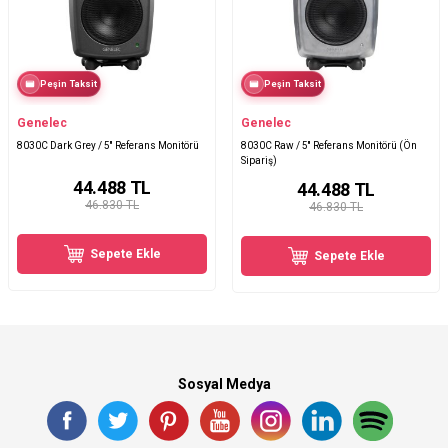
Peşin Taksit
Peşin Taksit
Genelec
Genelec
8030C Dark Grey / 5'' Referans Monitörü
8030C Raw / 5'' Referans Monitörü (Ön
Sipariş)
44.488
TL
44.488
TL
46.830 TL
46.830 TL
Sepete Ekle
Sepete Ekle
Sosyal Medya