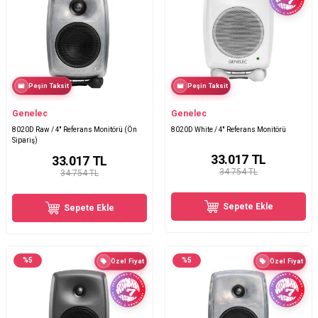
Peşin Taksit
Peşin Taksit
Genelec
Genelec
8020D Raw / 4′′ Referans Monitörü (Ön
8020D White / 4'' Referans Monitörü
Sipariş)
33.017
TL
33.017
TL
34.754 TL
34.754 TL
Sepete Ekle
Sepete Ekle
%
5
%
5
Özel Fiyat
Özel Fiyat