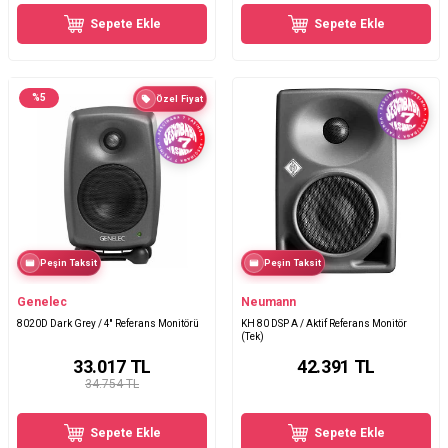
Sepete Ekle
Sepete Ekle
%
5
Özel Fiyat
Peşin Taksit
Peşin Taksit
Genelec
Neumann
8020D Dark Grey / 4'' Referans Monitörü
KH 80 DSP A / Aktif Referans Monitör
(Tek)
33.017
TL
42.391
TL
34.754 TL
Sepete Ekle
Sepete Ekle