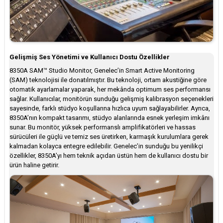
Gelişmiş Ses Yönetimi ve Kullanıcı Dostu Özellikler
8350A SAM™ Studio Monitor, Genelec’in Smart Active Monitoring
(SAM) teknolojisi ile donatılmıştır. Bu teknoloji, ortam akustiğine göre
otomatik ayarlamalar yaparak, her mekânda optimum ses performansı
sağlar. Kullanıcılar, monitörün sunduğu gelişmiş kalibrasyon seçenekleri
sayesinde, farklı stüdyo koşullarına hızlıca uyum sağlayabilirler. Ayrıca,
8350A’nın kompakt tasarımı, stüdyo alanlarında esnek yerleşim imkânı
sunar. Bu monitör, yüksek performanslı amplifikatörleri ve hassas
sürücüleri ile güçlü ve temiz ses üretirken, karmaşık kurulumlara gerek
kalmadan kolayca entegre edilebilir. Genelec’in sunduğu bu yenilikçi
özellikler, 8350A’yı hem teknik açıdan üstün hem de kullanıcı dostu bir
ürün haline getirir.