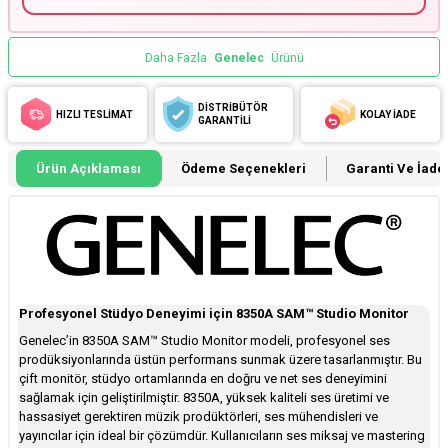
Daha Fazla
Genelec
Ürünü
DİSTRİBÜTÖR
HIZLI TESLİMAT
KOLAY İADE
GARANTİLİ
Ürün Açıklaması
Ödeme Seçenekleri
Garanti Ve İade 
Profesyonel Stüdyo Deneyimi için 8350A SAM™ Studio Monitor
Genelec’in 8350A SAM™ Studio Monitor modeli, profesyonel ses
prodüksiyonlarında üstün performans sunmak üzere tasarlanmıştır. Bu
çift monitör, stüdyo ortamlarında en doğru ve net ses deneyimini
sağlamak için geliştirilmiştir. 8350A, yüksek kaliteli ses üretimi ve
hassasiyet gerektiren müzik prodüktörleri, ses mühendisleri ve
yayıncılar için ideal bir çözümdür. Kullanıcıların ses miksaj ve mastering