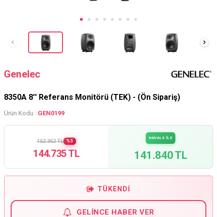
Genelec
8350A 8'' Referans Monitörü (TEK) - (Ön Sipariş)
Ürün Kodu :
GEN0199
HAVALE İLE
152.352 TL
%5
144.735 TL
141.840 TL
TÜKENDI
GELINCE HABER VER