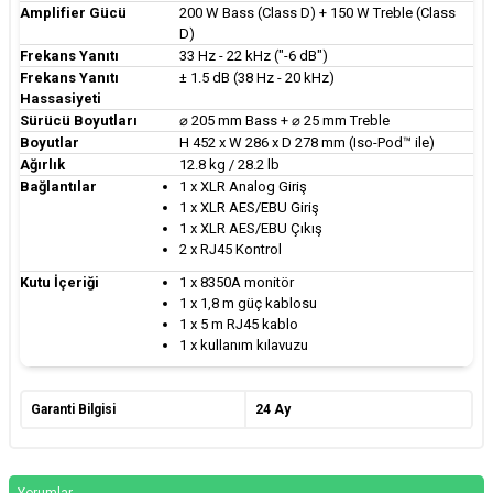
Amplifier Gücü
200 W Bass (Class D) + 150 W Treble (Class
D)
Frekans Yanıtı
33 Hz - 22 kHz ("-6 dB")
Frekans Yanıtı
± 1.5 dB (38 Hz - 20 kHz)
Hassasiyeti
Sürücü Boyutları
⌀ 205 mm Bass + ⌀ 25 mm Treble
Boyutlar
H 452 x W 286 x D 278 mm (Iso-Pod™ ile)
Ağırlık
12.8 kg / 28.2 lb
Bağlantılar
1 x XLR Analog Giriş
1 x XLR AES/EBU Giriş
1 x XLR AES/EBU Çıkış
2 x RJ45 Kontrol
Kutu İçeriği
1 x 8350A monitör
1 x 1,8 m güç kablosu
1 x 5 m RJ45 kablo
1 x kullanım kılavuzu
Garanti Bilgisi
24 Ay
Yorumlar