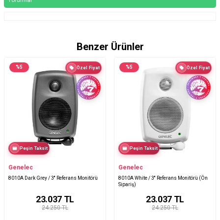
Benzer Ürünler
%
5
%
5
Özel Fiyat
Özel Fiyat
Peşin Taksit
Peşin Taksit
Genelec
Genelec
8010A Dark Grey / 3'' Referans Monitörü
8010A White / 3'' Referans Monitörü (Ön
Sipariş)
23.037
TL
23.037
TL
24.250 TL
24.250 TL