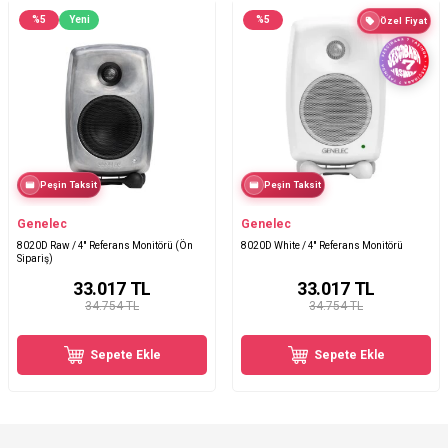
%
5
Yeni
%
5
Özel Fiyat
Peşin Taksit
Peşin Taksit
Genelec
Genelec
8020D Raw / 4′′ Referans Monitörü (Ön
8020D White / 4'' Referans Monitörü
Sipariş)
33.017
TL
33.017
TL
34.754 TL
34.754 TL
Sepete Ekle
Sepete Ekle