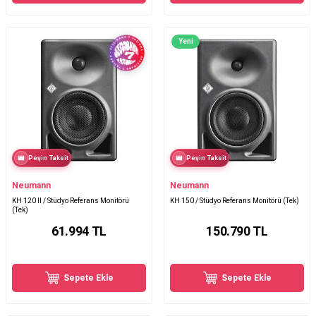
Yeni
Peşin Taksit
Peşin Taksit
Neumann
Neumann
KH 120 II / Stüdyo Referans Monitörü
KH 150 / Stüdyo Referans Monitörü (Tek)
(Tek)
61.994
TL
150.790
TL
Sepete Ekle
Sepete Ekle