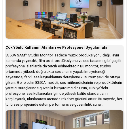
Çok Yönlü Kullanım Alanları ve Profesyonel Uygulamalar
8350A SAM™ Studio Monitor, sadece müzik prodüksiyonu değil, aynı
zamanda yayıncılık, film post-prodüksiyonu ve ses tasarımı gibi çeşitli
profesyonel alanlarda da tercih edilmektedir. Bu monitör, stüdyo
ortamında yüksek doğrulukta ses analizi yapabilme yeteneği
sayesinde, farklı ses kaynaklarının detaylarını kusursuz şekilde ortaya
çıkarır. Genelec’in 8350A modeli, ses mühendislerinin ve prodüktörlerin
yaratıcı süreçlerinde güvenilir bir yardımcıdır. Ürün, Türkiye’deki
profesyonel ses kullanıcıları için de yüksek kalite standartlarını
karşılayarak, uluslararası arenada rekabet gücünü artırır. Bu sayede, her
türlü ses projesinde üstün performans ve güvenilirlik sunar.